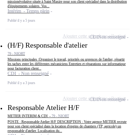
missionévolutive située à Saint Maxire pour son client spécialisé dans la distribution
d'équipements solaires. Vos...
Intérim - Temps plein
Publié il y a 5 jours
Ajouter cette offre à ma sélection
CDI
Non renseigné
(H/F) Responsable d'atelier
79 - NIORT
Missions principales :Organiser le travail, priorités ou urgences de l'atelier, répartir
les taches entre les différentes mécaniciens Entretien et réparations sur informatique
pour facturation client...
CDI - Non renseigné
Publié il y a 3 jours
Ajouter cette offre à ma sélection
CDI
Non renseigné
Responsable Atelier H/F
METIER INTERIM & CDI -
79 - NIORT
POSTE : Responsable Atelier H/F DESCRIPTION : Votre agence METIER recrute
pour son client spécialisé dans la location d'engins de chantiers (TP, agricole) un
responsable d'atelier. Localisation du...