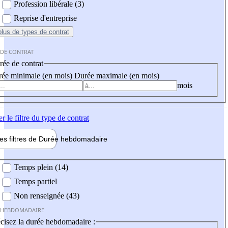
Profession libérale (3)
Reprise d'entreprise
plus
de types de contrat
 DE CONTRAT
ée de contrat
ée minimale (en mois)
Durée maximale (en mois)
mois
er
le filtre du type de contrat
les filtres de
Durée hebdo
madaire
 hebdomadaire
Temps plein (14)
Temps partiel
Non renseignée (43)
 HEBDOMADAIRE
cisez la durée hebdomadaire :