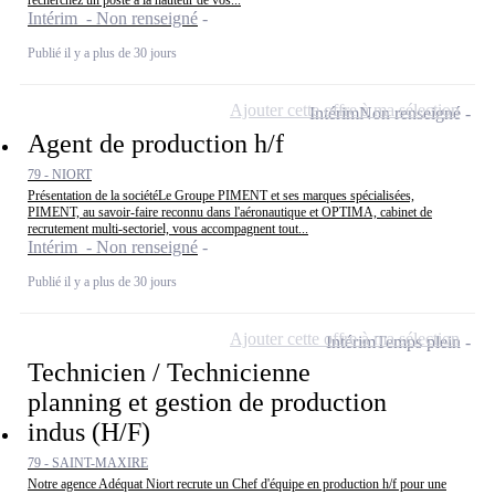
recherchez un poste à la hauteur de vos...
Intérim - Non renseigné
Publié il y a plus de 30 jours
Ajouter cette offre à ma sélection
Intérim
Non renseigné
Agent de production h/f
79 - NIORT
Présentation de la sociétéLe Groupe PIMENT et ses marques spécialisées,
PIMENT, au savoir-faire reconnu dans l'aéronautique et OPTIMA, cabinet de
recrutement multi-sectoriel, vous accompagnent tout...
Intérim - Non renseigné
Publié il y a plus de 30 jours
Ajouter cette offre à ma sélection
Intérim
Temps plein
Technicien / Technicienne
planning et gestion de production
indus (H/F)
79 - SAINT-MAXIRE
Notre agence Adéquat Niort recrute un Chef d'équipe en production h/f pour une