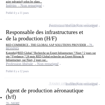
acier galvanisé) selon les plans...
Intérim - Non renseigné
Publié il y a 11 jours
Ajouter cette offre à ma sélection
Profession libérale
Non renseigné
Responsable des infrastructures et
de la production (H/F)
RED COMMERCE - THE GLOBAL SAP SOLUTIONS PROVIDER -
79 -
BESSINES
Kajenthi@RED Global ? Recherche un Expert Infrastructure ? Niort ? 2 jours sur
site ? Freelancer ? 24 mois RED Global recherche un Expert Réseau &
Infrastructure, sur Niort, 2 jours sur...
Profession libérale - Non renseigné
Publié il y a 12 jours
Ajouter cette offre à ma sélection
Intérim
Non renseigné
Agent de production aéronautique
(h/f)
79 - NIORT