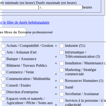
ée minimale (en heure)
Durée maximale (en heure)
heures
er
le filtre de durée hebdomadaire
les filtres de
Domaine pro
fessionnel
ne professionel
Achats / Comptabilité / Gestion
Industrie (51)
Arts / Artisanat d'art
Informatique /
Télécommunication (3)
Banque / Assurance
Installation / Maintenance (
Bâtiment / Travaux Publics
Marketing / Stratégie
Commerce / Vente
commerciale
Communication / Multimédia
Ressources Humaines (1)
Conseil / Etudes
Santé
Direction d'entreprise
Secrétariat / Assistanat
Espaces verts et naturels /
Services à la personne / à l
Agriculture / Pêche / Soins aux
collectivité