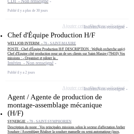
CDI - Non renseigné
Publié il y a plus de 30 jours
Ajouter cette offre à ma sélection
Intérim
Non renseigné
Chef d'Équipe Production H/F
WELLJOB INTERIM -
79 - SAINT-MAXIRE
POSTE : Chef d'Équipe Production H/F DESCRIPTION : Welljob recherche un(e)
Chef d'Equipe côté production pour un de ses clients sur Saint-Maxire (79410) Vos
missions : - Organiser et piloter la...
Intérim - Non renseigné
Publié il y a 2 jours
Ajouter cette offre à ma sélection
Intérim
Non renseigné
Agent / Agente de production de
montage-assemblage mécanique
(H/F)
SYNERGIE -
79 - SAINT-SYMPHORIEN
Description du poste : Vos principales missions selon le secteur d'affectation Atelier
Soudure / Assemblage Réaliser la soudure manuelle ou semi-automatique (inox,