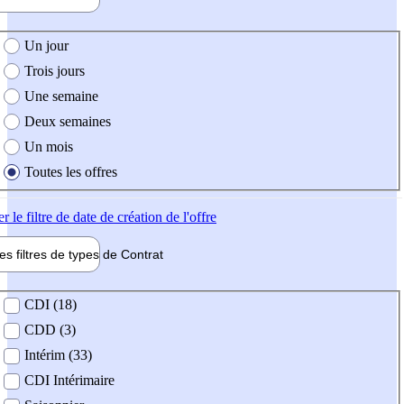
e création de l'offre
Un jour
Trois jours
Une semaine
Deux semaines
Un mois
Toutes les offres
er
le filtre de date de création de l'offre
les filtres de types de
Contrat
de contrat
CDI (18)
CDD (3)
Intérim (33)
CDI Intérimaire