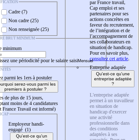
IFICATION
par France travail,
Cap emploi et ses
Cadre (7)
partenaires pour ses
actions concrètes en
Non cadre (25)
faveur du recrutement,
Non renseignée (25)
de l’intégration et de
l’accompagnement de
IRE BRUT MINIMUM
ses collaborateurs en
situation de handicap.
re minimum
Pour en savoir plus,
consultez cet article
.
ssez une périodicité pour le salaire saisi
Entreprise adaptée
NITÉS
Qu'est-ce qu'une
z parmi les 1ers à postuler
entreprise adaptée
?
urquoi serez-vous parmi les
premiers à postuler ?
L'entreprise adaptée
es de plus de 15 jours,
permet à un travailleur
tant moins de 4 candidatures
en situation de
t France Travail est informé)
handicap d'exercer
ICAP
une activité
professionnelle dans
Employeur handi-
des conditions
engagé (1)
adaptées à ses
Qu'est-ce qu'un
capacités. Pour en