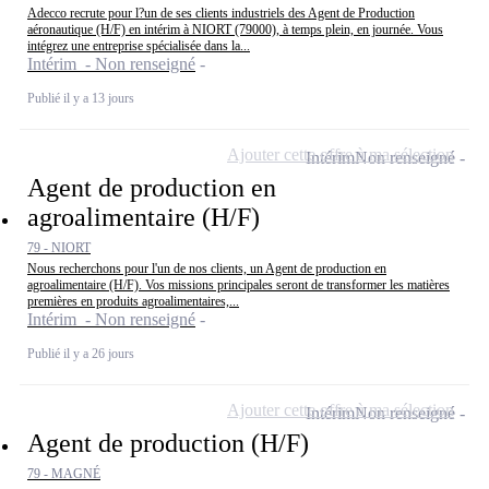
Adecco recrute pour l?un de ses clients industriels des Agent de Production
aéronautique (H/F) en intérim à NIORT (79000), à temps plein, en journée. Vous
intégrez une entreprise spécialisée dans la...
Intérim - Non renseigné
Publié il y a 13 jours
Ajouter cette offre à ma sélection
Intérim
Non renseigné
Agent de production en
agroalimentaire (H/F)
79 - NIORT
Nous recherchons pour l'un de nos clients, un Agent de production en
agroalimentaire (H/F). Vos missions principales seront de transformer les matières
premières en produits agroalimentaires,...
Intérim - Non renseigné
Publié il y a 26 jours
Ajouter cette offre à ma sélection
Intérim
Non renseigné
Agent de production (H/F)
79 - MAGNÉ