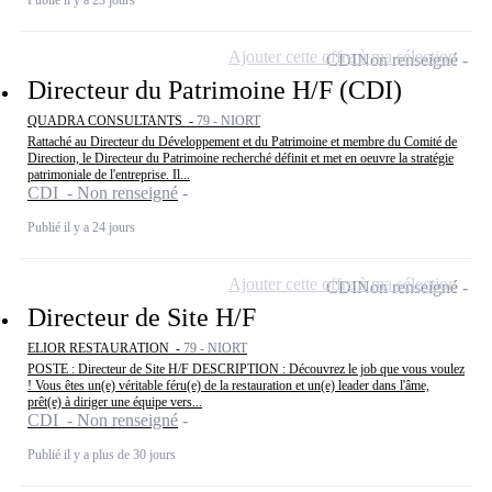
Ajouter cette offre à ma sélection
CDI
Non renseigné
Directeur du Patrimoine H/F (CDI)
QUADRA CONSULTANTS -
79 - NIORT
Rattaché au Directeur du Développement et du Patrimoine et membre du Comité de
Direction, le Directeur du Patrimoine recherché définit et met en oeuvre la stratégie
patrimoniale de l'entreprise. Il...
CDI - Non renseigné
Publié il y a 24 jours
Ajouter cette offre à ma sélection
CDI
Non renseigné
Directeur de Site H/F
ELIOR RESTAURATION -
79 - NIORT
POSTE : Directeur de Site H/F DESCRIPTION : Découvrez le job que vous voulez
! Vous êtes un(e) véritable féru(e) de la restauration et un(e) leader dans l'âme,
prêt(e) à diriger une équipe vers...
CDI - Non renseigné
Publié il y a plus de 30 jours