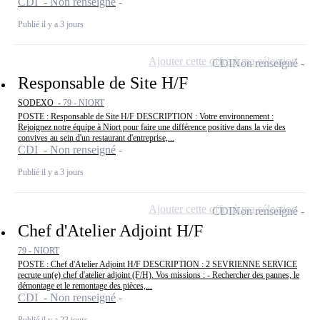
CDI - Non renseigné
Publié il y a 3 jours
Ajouter cette offre à ma sélection
CDI
Non renseigné
Responsable de Site H/F
SODEXO -
79 - NIORT
POSTE : Responsable de Site H/F DESCRIPTION : Votre environnement :
Rejoignez notre équipe à Niort pour faire une différence positive dans la vie des
convives au sein d'un restaurant d'entreprise,...
CDI - Non renseigné
Publié il y a 3 jours
Ajouter cette offre à ma sélection
CDI
Non renseigné
Chef d'Atelier Adjoint H/F
79 - NIORT
POSTE : Chef d'Atelier Adjoint H/F DESCRIPTION : 2 SEVRIENNE SERVICE
recrute un(e) chef d'atelier adjoint (F/H). Vos missions : - Rechercher des pannes, le
démontage et le remontage des pièces,...
CDI - Non renseigné
Publié il y a 23 jours