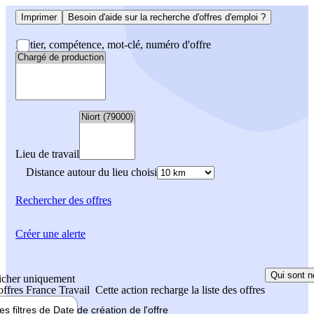
Imprimer
Besoin d'aide sur la recherche d'offres d'emploi ?
Métier, compétence, mot-clé, numéro d'offre
Lieu de travail
Distance autour du lieu choisi
Rechercher
des offres
Créer une alerte
Qui sont n
icher uniquement
 offres France Travail
Cette action recharge la liste des offres
les filtres de
Date de création
de l'offre