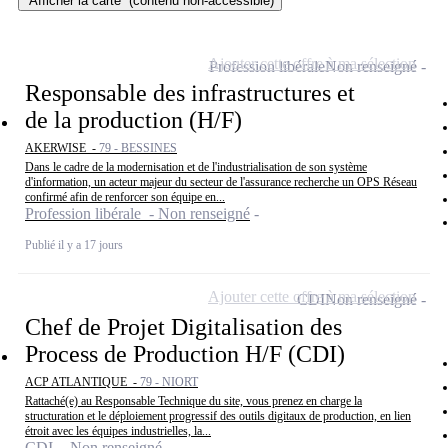
Afficher la carte
(contenu non-accessible)
Ajouter cette offre à ma sélection
Profession libérale
Non renseigné
Responsable des infrastructures et
de la production (H/F)
AKERWISE -
79 - BESSINES
Dans le cadre de la modernisation et de l'industrialisation de son système
d'information, un acteur majeur du secteur de l'assurance recherche un OPS Réseau
confirmé afin de renforcer son équipe en...
Profession libérale - Non renseigné
Publié il y a 17 jours
Ajouter cette offre à ma sélection
CDI
Non renseigné
Chef de Projet Digitalisation des
Process de Production H/F (CDI)
ACP ATLANTIQUE -
79 - NIORT
Rattaché(e) au Responsable Technique du site, vous prenez en charge la
structuration et le déploiement progressif des outils digitaux de production, en lien
étroit avec les équipes industrielles, la...
CDI - Non renseigné