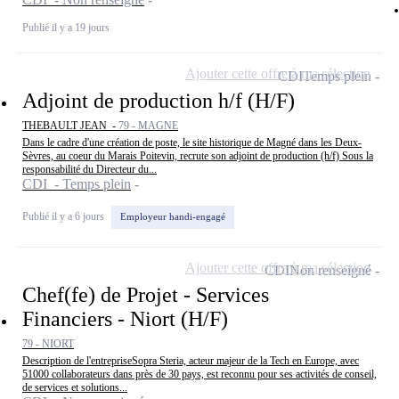
Publié il y a 19 jours
Ajouter cette offre à ma sélection
CDI
Temps plein
Adjoint de production h/f (H/F)
THEBAULT JEAN -
79 - MAGNE
Dans le cadre d'une création de poste, le site historique de Magné dans les Deux-
Sèvres, au coeur du Marais Poitevin, recrute son adjoint de production (h/f) Sous la
responsabilité du Directeur du...
CDI - Temps plein
Publié il y a 6 jours
Employeur handi-engagé
Ajouter cette offre à ma sélection
CDI
Non renseigné
Chef(fe) de Projet - Services
Financiers - Niort (H/F)
79 - NIORT
Description de l'entrepriseSopra Steria, acteur majeur de la Tech en Europe, avec
51000 collaborateurs dans près de 30 pays, est reconnu pour ses activités de conseil,
de services et solutions...