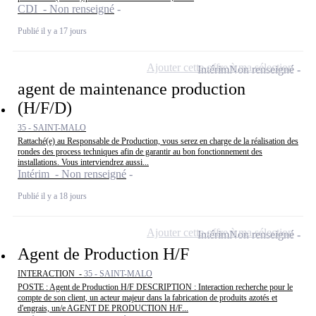
CDI - Non renseigné
Publié il y a 17 jours
Ajouter cette offre à ma sélection
Intérim
Non renseigné
agent de maintenance production
(H/F/D)
35 - SAINT-MALO
Rattaché(e) au Responsable de Production, vous serez en charge de la réalisation des
rondes des process techniques afin de garantir au bon fonctionnement des
installations. Vous interviendrez aussi...
Intérim - Non renseigné
Publié il y a 18 jours
Ajouter cette offre à ma sélection
Intérim
Non renseigné
Agent de Production H/F
INTERACTION -
35 - SAINT-MALO
POSTE : Agent de Production H/F DESCRIPTION : Interaction recherche pour le
compte de son client, un acteur majeur dans la fabrication de produits azotés et
d'engrais, un/e AGENT DE PRODUCTION H/F...