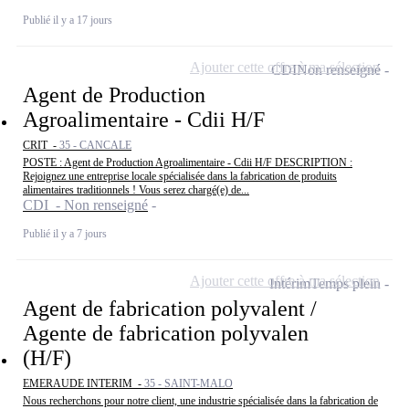
Publié il y a 17 jours
Ajouter cette offre à ma sélection
CDI
Non renseigné
Agent de Production
Agroalimentaire - Cdii H/F
CRIT -
35 - CANCALE
POSTE : Agent de Production Agroalimentaire - Cdii H/F DESCRIPTION :
Rejoignez une entreprise locale spécialisée dans la fabrication de produits
alimentaires traditionnels ! Vous serez chargé(e) de...
CDI - Non renseigné
Publié il y a 7 jours
Ajouter cette offre à ma sélection
Intérim
Temps plein
Agent de fabrication polyvalent /
Agente de fabrication polyvalen
(H/F)
EMERAUDE INTERIM -
35 - SAINT-MALO
Nous recherchons pour notre client, une industrie spécialisée dans la fabrication de