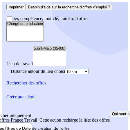
Imprimer
Besoin d'aide sur la recherche d'offres d'emploi ?
Métier, compétence, mot-clé, numéro d'offre
Lieu de travail
Distance autour du lieu choisi
Rechercher
des offres
Créer une alerte
Qui sont n
icher uniquement
 offres France Travail
Cette action recharge la liste des offres
les filtres de
Date de création
de l'offre