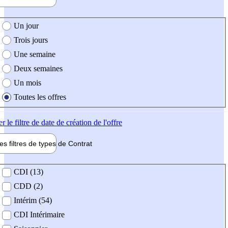
e création de l'offre
Un jour
Trois jours
Une semaine
Deux semaines
Un mois
Toutes les offres
er
le filtre de date de création de l'offre
les filtres de types de
Contrat
de contrat
CDI (13)
CDD (2)
Intérim (54)
CDI Intérimaire