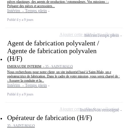
pièces plastiques, des agents de production / rotomouleurs. Vos missions : -
Préparer des pièces et accessoires...
Intérim - Temps plein
Publié il y a 9 jours
Ajouter cette offre à ma sélection
Intérim
Temps plein
Agent de fabrication polyvalent /
Agente de fabrication polyvalen
(H/F)
EMERAUDE INTERIM -
35 - SAINT-MALO
Nous recherchons pour notre client, un site industriel basé à Saint-Malo, un.e
opérateur.trice de fabrication. Dans le cadre de votre mission, vous serez chargé de :
- Assurer la conduite et la...
Intérim - Temps plein
Publié il y a 9 jours
Ajouter cette offre à ma sélection
Intérim
Non renseigné
Opérateur de fabrication (H/F)
35 - SAINT-MALO