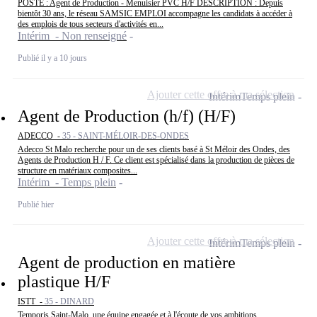
POSTE : Agent de Production - Menuisier PVC H/F DESCRIPTION : Depuis
bientôt 30 ans, le réseau SAMSIC EMPLOI accompagne les candidats à accéder à
des emplois de tous secteurs d'activités en...
Intérim - Non renseigné
Publié il y a 10 jours
Ajouter cette offre à ma sélection
Intérim
Temps plein
Agent de Production (h/f) (H/F)
ADECCO -
35 - SAINT-MÉLOIR-DES-ONDES
Adecco St Malo recherche pour un de ses clients basé à St Méloir des Ondes, des
Agents de Production H / F. Ce client est spécialisé dans la production de pièces de
structure en matériaux composites...
Intérim - Temps plein
Publié hier
Ajouter cette offre à ma sélection
Intérim
Temps plein
Agent de production en matière
plastique H/F
ISTT -
35 - DINARD
Temporis Saint-Malo, une équipe engagée et à l'écoute de vos ambitions