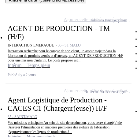
Afficher la carte
(contenu non-accessible)
Ajouter cette offre à ma sélection
Intérim
Temps plein
AGENT DE PRODUCTION - TM
(H/F)
INTERACTION EMERAUDE -
35 - ST MALO
Interaction recherche pour le compte de son client, un acteur majeur dans la
fabrication de produits azotés et d'engrais, un AGENT DE PRODUCTION H/F
pour une mission d'intérim. Le poste proposé est...
Intérim - Temps plein
Publié il y a 2 jours
Ajouter cette offre à ma sélection
Intérim
Non renseigné
Agent Logistique de Production -
CACES C1 (Chargeur(euse)) H/F
35 - SAINT-MALO
Vos missions principalesAu sein du site de production, vous serez chargé(e) de
:Assurer l'alimentation en matières premières des ateliers de fabrication
;Approvisionner les lignes de production à...
Intérim - Non renseigné