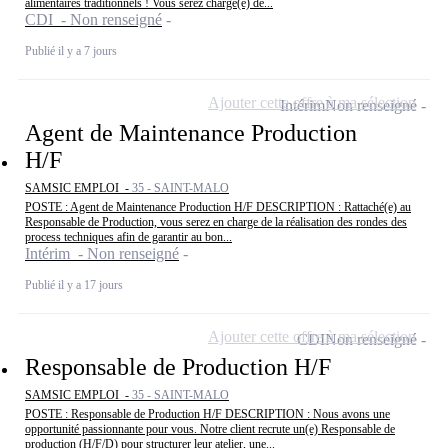
alimentaires traditionnels ! Vous serez chargé(e) de...
CDI - Non renseigné
Publié il y a 7 jours
Ajouter cette offre à ma sélection
Intérim
Non renseigné
Agent de Maintenance Production
H/F
SAMSIC EMPLOI -
35 - SAINT-MALO
POSTE : Agent de Maintenance Production H/F DESCRIPTION : Rattaché(e) au
Responsable de Production, vous serez en charge de la réalisation des rondes des
process techniques afin de garantir au bon...
Intérim - Non renseigné
Publié il y a 17 jours
Ajouter cette offre à ma sélection
CDI
Non renseigné
Responsable de Production H/F
SAMSIC EMPLOI -
35 - SAINT-MALO
POSTE : Responsable de Production H/F DESCRIPTION : Nous avons une
opportunité passionnante pour vous. Notre client recrute un(e) Responsable de
production (H/F/D) pour structurer leur atelier, une...