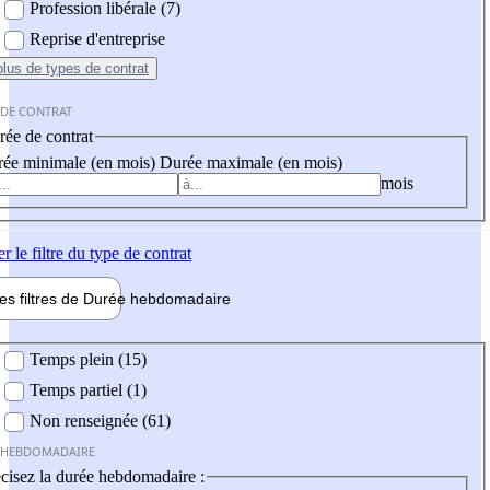
Profession libérale (7)
Reprise d'entreprise
plus
de types de contrat
 DE CONTRAT
ée de contrat
ée minimale (en mois)
Durée maximale (en mois)
mois
er
le filtre du type de contrat
les filtres de
Durée hebdo
madaire
 hebdomadaire
Temps plein (15)
Temps partiel (1)
Non renseignée (61)
 HEBDOMADAIRE
cisez la durée hebdomadaire :