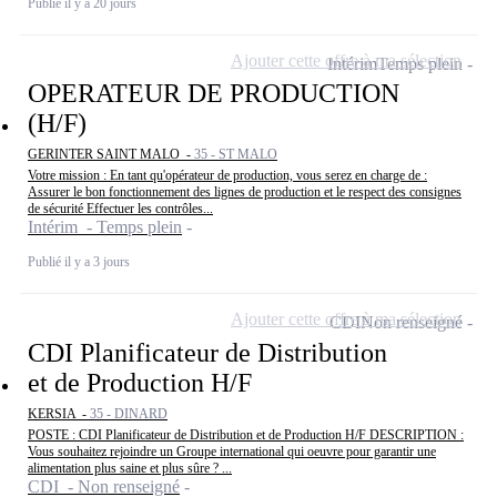
Publié il y a 20 jours
Ajouter cette offre à ma sélection
Intérim
Temps plein
OPERATEUR DE PRODUCTION
(H/F)
GERINTER SAINT MALO -
35 - ST MALO
Votre mission : En tant qu'opérateur de production, vous serez en charge de :
Assurer le bon fonctionnement des lignes de production et le respect des consignes
de sécurité Effectuer les contrôles...
Intérim - Temps plein
Publié il y a 3 jours
Ajouter cette offre à ma sélection
CDI
Non renseigné
CDI Planificateur de Distribution
et de Production H/F
KERSIA -
35 - DINARD
POSTE : CDI Planificateur de Distribution et de Production H/F DESCRIPTION :
Vous souhaitez rejoindre un Groupe international qui oeuvre pour garantir une
alimentation plus saine et plus sûre ? ...
CDI - Non renseigné