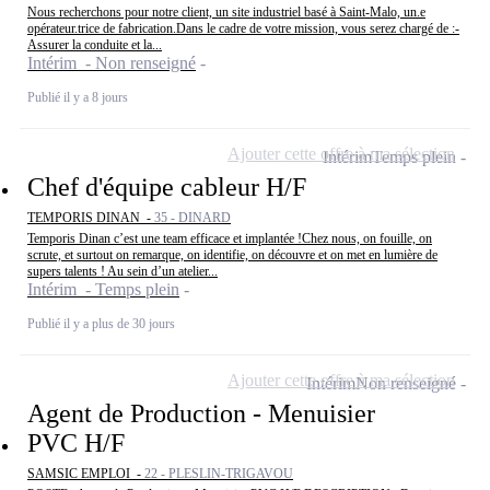
Nous recherchons pour notre client, un site industriel basé à Saint-Malo, un.e
opérateur.trice de fabrication.Dans le cadre de votre mission, vous serez chargé de :-
Assurer la conduite et la...
Intérim - Non renseigné
Publié il y a 8 jours
Ajouter cette offre à ma sélection
Intérim
Temps plein
Chef d'équipe cableur H/F
TEMPORIS DINAN -
35 - DINARD
Temporis Dinan c’est une team efficace et implantée !Chez nous, on fouille, on
scrute, et surtout on remarque, on identifie, on découvre et on met en lumière de
supers talents ! Au sein d’un atelier...
Intérim - Temps plein
Publié il y a plus de 30 jours
Ajouter cette offre à ma sélection
Intérim
Non renseigné
Agent de Production - Menuisier
PVC H/F
SAMSIC EMPLOI -
22 - PLESLIN-TRIGAVOU