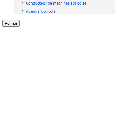
Fermer
Fermer
le détail de l'offre
/
Offre
sur
Offre précéden