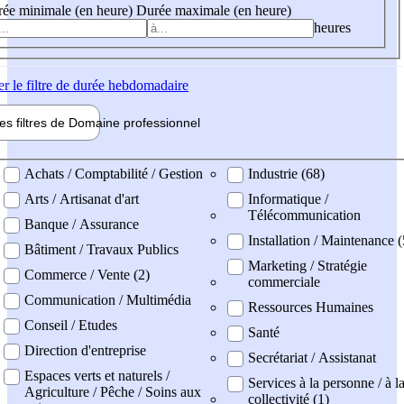
ée minimale (en heure)
Durée maximale (en heure)
heures
er
le filtre de durée hebdomadaire
les filtres de
Domaine pro
fessionnel
ne professionel
Achats / Comptabilité / Gestion
Industrie (68)
Arts / Artisanat d'art
Informatique /
Télécommunication
Banque / Assurance
Installation / Maintenance (
Bâtiment / Travaux Publics
Marketing / Stratégie
Commerce / Vente (2)
commerciale
Communication / Multimédia
Ressources Humaines
Conseil / Etudes
Santé
Direction d'entreprise
Secrétariat / Assistanat
Espaces verts et naturels /
Services à la personne / à l
Agriculture / Pêche / Soins aux
collectivité (1)