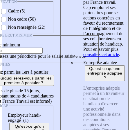
IFICATION
par France travail,
Cap emploi et ses
Cadre (5)
partenaires pour ses
actions concrètes en
Non cadre (50)
faveur du recrutement,
Non renseignée (22)
de l’intégration et de
l’accompagnement de
IRE BRUT MINIMUM
ses collaborateurs en
situation de handicap.
re minimum
Pour en savoir plus,
consultez cet article
.
ssez une périodicité pour le salaire saisi
Entreprise adaptée
NITÉS
Qu'est-ce qu'une
z parmi les 1ers à postuler
entreprise adaptée
?
urquoi serez-vous parmi les
premiers à postuler ?
L'entreprise adaptée
es de plus de 15 jours,
permet à un travailleur
tant moins de 4 candidatures
en situation de
t France Travail est informé)
handicap d'exercer
ICAP
une activité
professionnelle dans
Employeur handi-
des conditions
engagé (1)
adaptées à ses
Qu'est-ce qu'un
capacités. Pour en