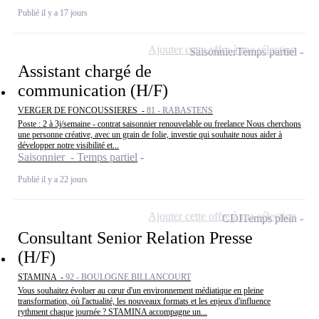
Publié il y a 17 jours
Ajouter cette offre à ma sélection
Saisonnier
Temps partiel
Assistant chargé de
communication (H/F)
VERGER DE FONCOUSSIERES -
81 - RABASTENS
Poste : 2 à 3j/semaine - contrat saisonnier renouvelable ou freelance Nous cherchons
une personne créative, avec un grain de folie, investie qui souhaite nous aider à
développer notre visibilité et...
Saisonnier - Temps partiel
Publié il y a 22 jours
Ajouter cette offre à ma sélection
CDI
Temps plein
Consultant Senior Relation Presse
(H/F)
STAMINA -
92 - BOULOGNE BILLANCOURT
Vous souhaitez évoluer au cœur d'un environnement médiatique en pleine
transformation, où l'actualité, les nouveaux formats et les enjeux d'influence
rythment chaque journée ? STAMINA accompagne un...