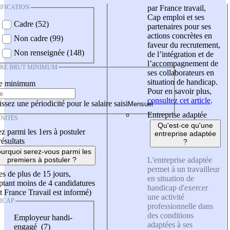
IFICATION
par France travail,
Cap emploi et ses
Cadre (52)
partenaires pour ses
actions concrètes en
Non cadre (99)
faveur du recrutement,
Non renseignée (148)
de l’intégration et de
l’accompagnement de
IRE BRUT MINIMUM
ses collaborateurs en
situation de handicap.
re minimum
Pour en savoir plus,
consultez cet article
.
ssez une périodicité pour le salaire saisi
Entreprise adaptée
NITÉS
Qu'est-ce qu'une
z parmi les 1ers à postuler
entreprise adaptée
résultats
?
urquoi serez-vous parmi les
L'entreprise adaptée
premiers à postuler ?
permet à un travailleur
es de plus de 15 jours,
en situation de
tant moins de 4 candidatures
handicap d'exercer
t France Travail est informé)
une activité
ICAP
professionnelle dans
des conditions
Employeur handi-
adaptées à ses
engagé (7)