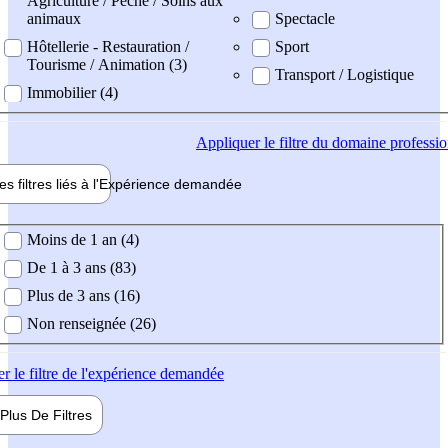
Agriculture / Pêche / Soins aux
animaux
Spectacle
Hôtellerie - Restauration /
Sport
Tourisme / Animation (3)
Transport / Logistique
Immobilier (4)
Appliquer
le filtre du domaine professi
es filtres liés à l'
Expérience
demandée
ience demandée
Moins de 1 an (4)
De 1 à 3 ans (83)
Plus de 3 ans (16)
Non renseignée (26)
er
le filtre de l'expérience demandée
Plus De
Filtres