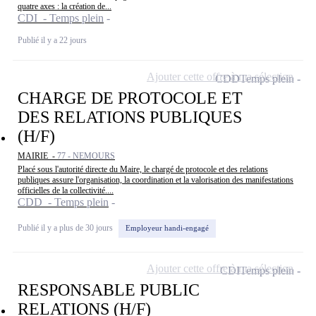
quatre axes : la création de...
CDI - Temps plein
Publié il y a 22 jours
Ajouter cette offre à ma sélection
CDD
Temps plein
CHARGE DE PROTOCOLE ET
DES RELATIONS PUBLIQUES
(H/F)
MAIRIE -
77 - NEMOURS
Placé sous l'autorité directe du Maire, le chargé de protocole et des relations
publiques assure l'organisation, la coordination et la valorisation des manifestations
officielles de la collectivité....
CDD - Temps plein
Publié il y a plus de 30 jours
Employeur handi-engagé
Ajouter cette offre à ma sélection
CDI
Temps plein
RESPONSABLE PUBLIC
RELATIONS (H/F)