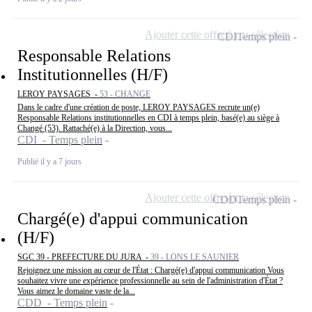
Ajouter cette offre à ma sélection
CDI
Temps plein
Responsable Relations
Institutionnelles (H/F)
LEROY PAYSAGES -
53 - CHANGE
Dans le cadre d'une création de poste, LEROY PAYSAGES recrute un(e)
Responsable Relations institutionnelles en CDI à temps plein, basé(e) au siège à
Changé (53). Rattaché(e) à la Direction, vous...
CDI - Temps plein
Publié il y a 7 jours
Ajouter cette offre à ma sélection
CDD
Temps plein
Chargé(e) d'appui communication
(H/F)
SGC 39 - PREFECTURE DU JURA -
39 - LONS LE SAUNIER
Rejoignez une mission au cœur de l'État : Chargé(e) d'appui communication Vous
souhaitez vivre une expérience professionnelle au sein de l'administration d'État ?
Vous aimez le domaine vaste de la...
CDD - Temps plein