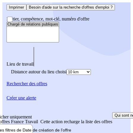
Imprimer
Besoin d'aide sur la recherche d'offres d'emploi ?
Métier, compétence, mot-clé, numéro d'offre
Lieu de travail
Distance autour du lieu choisi
Rechercher
des offres
Créer une alerte
Qui sont n
icher uniquement
 offres France Travail
Cette action recharge la liste des offres
les filtres de
Date de création
de l'offre