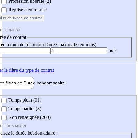
Profession libérale (2)
Reprise d'entreprise
plus
de types de contrat
 DE CONTRAT
ée de contrat
ée minimale (en mois)
Durée maximale (en mois)
mois
er
le filtre du type de contrat
les filtres de
Durée hebdo
madaire
 hebdomadaire
Temps plein (91)
Temps partiel (8)
Non renseignée (200)
 HEBDOMADAIRE
cisez la durée hebdomadaire :