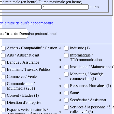
ée minimale (en heure)
Durée maximale (en heure)
heures
er
le filtre de durée hebdomadaire
les filtres de
Domaine pro
fessionnel
ne professionel
Achats / Comptabilité / Gestion
Industrie (1)
Arts / Artisanat d'art
Informatique /
Télécommunication
Banque / Assurance
Installation / Maintenance (
Bâtiment / Travaux Publics
Marketing / Stratégie
Commerce / Vente
commerciale (1)
Communication /
Ressources Humaines (1)
Multimédia (281)
Santé
Conseil / Etudes (1)
Secrétariat / Assistanat
Direction d'entreprise
Services à la personne / à l
Espaces verts et naturels /
collectivité (6)