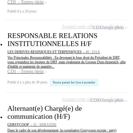
CDI - Temps plein
Publié il y a 26 jours
Ajouter cette offre à ma sélection
CDI
Temps plein
RESPONSABLE RELATIONS
INSTITUTIONNELLES H/F
LES DERIVES RESINIQUES ET TERPENIQUES -
40 - DAX
Vos Principales Responsabilités : En devenant le bras droit du Président de DRT,
vous rejoindrez les équipes de DRT, mais également du Groupe Dsm-firmenich, afin
d'établir et maintenir de manière...
CDI - Temps plein
Publié il y a plus de 30 jours
Soyez parmi les 1ers à postuler
Ajouter cette offre à ma sélection
CDD
Temps plein
Alternant(e) Chargé(e) de
communication (H/F)
GERSYCOOP -
32 - MIRANDE
Dans le cadre de son développement, la coopérative Gersycoop recrute : un(e)