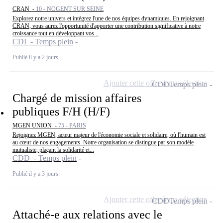
CRAN -
10 - NOGENT SUR SEINE
Explorez notre univers et intégrez l'une de nos équipes dynamiques. En rejoignant
CRAN, vous aurez l'opportunité d'apporter une contribution significative à notre
croissance tout en développant vos...
CDI - Temps plein
Publié il y a 2 jours
Ajouter cette offre à ma sélection
CDD
Temps plein
Chargé de mission affaires
publiques F/H (H/F)
MGEN UNION -
75 - PARIS
Rejoignez MGEN, acteur majeur de l'économie sociale et solidaire, où l'humain est
au cœur de nos engagements. Notre organisation se distingue par son modèle
mutualiste, plaçant la solidarité et...
CDD - Temps plein
Publié il y a 3 jours
Ajouter cette offre à ma sélection
CDD
Temps plein
Attaché-e aux relations avec le