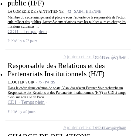
public (H/F)
LA COMEDIE DE SAINT-ETIENNE -
42 - SAINT-ETIENNE
Membre du secrétariat général et placé-e sous l'autorité de la responsable de l'action
culturelle et des publics, l'attaché-e aux relations avec les publics aura en charge les
missions suivantes :...
CDD - Temps plein
Publié il y a 22 jours
Ajouter cette offre à ma sélection
CDI
Temps plein
Responsable des Relations et des
Partenariats Institutionnels (H/F)
ECOUTER VOIR -
75 - PARIS
Dans le cadre d'une création de poste, Visaudio réseau Ecouter Voir recherche un
Responsable des Relations et des Partenariats Institutionnels (H/F) en CDI à temps
plein sur son site de Paris...
CDI - Temps plein
Publié il y a 9 jours
Ajouter cette offre à ma sélection
CDI
Temps plein