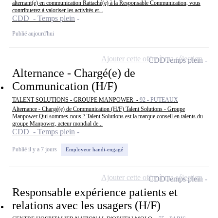
alternant(e) en communication Rattaché(e) à la Responsable Communication, vous
contribuerez à valoriser les activités et...
CDD - Temps plein
Publié aujourd'hui
Ajouter cette offre à ma sélection
CDD
Temps plein
Alternance - Chargé(e) de
Communication (H/F)
TALENT SOLUTIONS - GROUPE MANPOWER -
92 - PUTEAUX
Alternance - Chargé(e) de Communication (H/F) Talent Solutions - Groupe
Manpower Qui sommes-nous ? Talent Solutions est la marque conseil en talents du
groupe Manpower, acteur mondial de...
CDD - Temps plein
Publié il y a 7 jours
Employeur handi-engagé
Ajouter cette offre à ma sélection
CDD
Temps plein
Responsable expérience patients et
relations avec les usagers (H/F)