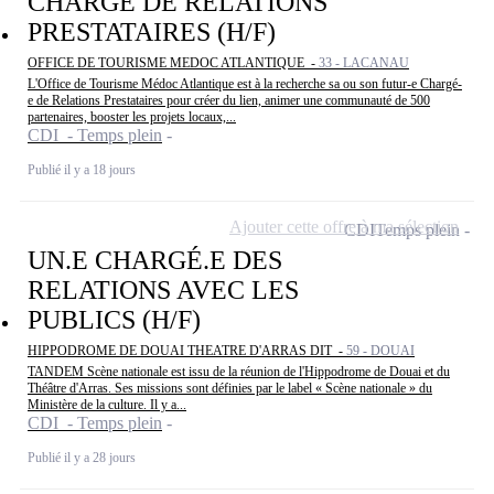
CHARGE DE RELATIONS
PRESTATAIRES (H/F)
OFFICE DE TOURISME MEDOC ATLANTIQUE -
33 - LACANAU
L'Office de Tourisme Médoc Atlantique est à la recherche sa ou son futur-e Chargé-
e de Relations Prestataires pour créer du lien, animer une communauté de 500
partenaires, booster les projets locaux,...
CDI - Temps plein
Publié il y a 18 jours
Ajouter cette offre à ma sélection
CDI
Temps plein
UN.E CHARGÉ.E DES
RELATIONS AVEC LES
PUBLICS (H/F)
HIPPODROME DE DOUAI THEATRE D'ARRAS DIT -
59 - DOUAI
TANDEM Scène nationale est issu de la réunion de l'Hippodrome de Douai et du
Théâtre d'Arras. Ses missions sont définies par le label « Scène nationale » du
Ministère de la culture. Il y a...
CDI - Temps plein
Publié il y a 28 jours