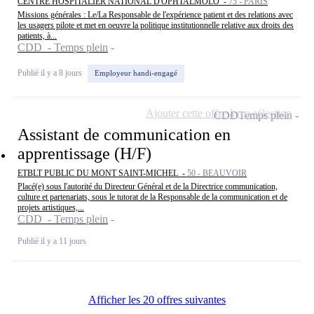
CENTRE HOSPITALIER NATIONAL D'OPHTALMOLO -
75 - PARIS
Missions générales : Le/La Responsable de l'expérience patient et des relations avec
les usagers pilote et met en oeuvre la politique institutionnelle relative aux droits des
patients, à...
CDD - Temps plein
Publié il y a 8 jours
Employeur handi-engagé
Ajouter cette offre à ma sélection
CDD
Temps plein
Assistant de communication en
apprentissage (H/F)
ETBLT PUBLIC DU MONT SAINT-MICHEL -
50 - BEAUVOIR
Placé(e) sous l'autorité du Directeur Général et de la Directrice communication,
culture et partenariats, sous le tutorat de la Responsable de la communication et de
projets artistiques,...
CDD - Temps plein
Publié il y a 11 jours
Afficher les 20 offres suivantes