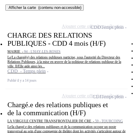
Afficher la carte
(contenu non-accessible)
Ajouter cette offre à ma sélection
CDD
Temps plein
CHARGE DES RELATIONS
PUBLIQUES - CDD 4 mois (H/F)
MAIRIE -
94 - L'HAY-LES-ROSES
Le/La chargé(e) des relations publiques participe, sous l'autorité du Directeur des
Relations Publiques, à la mise en œuvre de la politique de relations publique de la
ville. Il/Elle aide ainsi les...
CDD - Temps plein
Publié il y a 14 jours
Ajouter cette offre à ma sélection
CDI
Temps plein
Chargé.e des relations publiques et
de la communication (H/F)
LA VIRGULE CENTRE TRANSFRONTALIER DE CRE -
59 - TOURCOING
Le/la chargé.e des relations publiques et de la communication occupe un poste
transversal au sein d'une compagnie de théâtre dont les activités s'articulent autour de