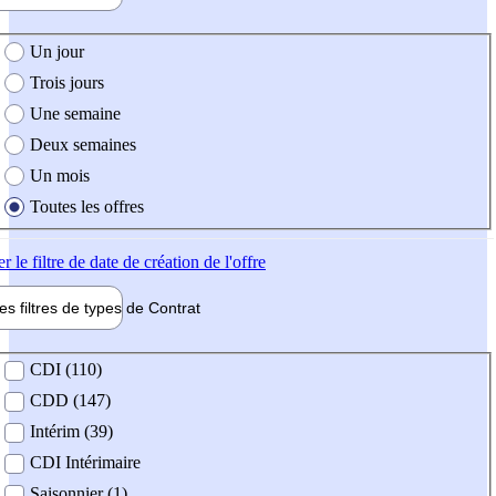
e création de l'offre
Un jour
Trois jours
Une semaine
Deux semaines
Un mois
Toutes les offres
er
le filtre de date de création de l'offre
les filtres de types de
Contrat
de contrat
CDI (110)
CDD (147)
Intérim (39)
CDI Intérimaire
Saisonnier (1)