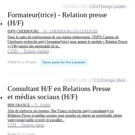
Ajouter cette offre à ma sélection
CDD
Temps partiel
Formateur(trice) - Relation presse
(H/F)
ISPN CHERBOURG -
50 - CHERBOURG-EN-COTENTIN
Dans le cadre du renforcement de son équipe pédagogique, l'ISPN Campus de
Cherbourg recherche un(e) formateur(trice) pour animer le module « Relation Presse
» (14h) auprès des apprenants de la...
CDD - Temps partiel
Publié il y a 18 jours
Soyez parmi les 1ers à postuler
Ajouter cette offre à ma sélection
CDI
Temps plein
Consultant H/F en Relations Presse
et médias sociaux (H/F)
BPR FRANCE -
75 - PARIS
Afin de renforcer ses équipes, Bpr France recherche un(e) consultant(e) en
Relations Presse et médias sociaux pour prendre en charge un portefeuille clients
varié (grand public et tech) et travailler...
CDI - Temps plein
Publié il y a 2 jours