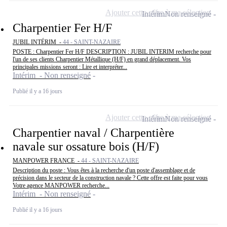
Ajouter cette offre à ma sélection
Intérim
Non renseigné
Charpentier Fer H/F
JUBIL INTÉRIM -
44 - SAINT-NAZAIRE
POSTE : Charpentier Fer H/F DESCRIPTION : JUBIL INTERIM recherche pour
l'un de ses clients Charpentier Métallique (H/F) en grand déplacement. Vos
principales missions seront : Lire et interpréter...
Intérim - Non renseigné
Publié il y a 16 jours
Ajouter cette offre à ma sélection
Intérim
Non renseigné
Charpentier naval / Charpentière
navale sur ossature bois (H/F)
MANPOWER FRANCE -
44 - SAINT-NAZAIRE
Description du poste : Vous êtes à la recherche d'un poste d'assemblage et de
précision dans le secteur de la construction navale ? Cette offre est faite pour vous
Votre agence MANPOWER recherche...
Intérim - Non renseigné
Publié il y a 16 jours