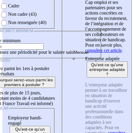
Cap emploi et ses
Cadre
partenaires pour ses
actions concrètes en
Non cadre (43)
faveur du recrutement,
Non renseignée (40)
de l’intégration et de
l’accompagnement de
IRE BRUT MINIMUM
ses collaborateurs en
situation de handicap.
re minimum
Pour en savoir plus,
consultez cet article
.
ssez une périodicité pour le salaire saisi
Entreprise adaptée
NITÉS
Qu'est-ce qu'une
z parmi les 1ers à postuler
entreprise adaptée
résultats
?
urquoi serez-vous parmi les
L'entreprise adaptée
premiers à postuler ?
permet à un travailleur
es de plus de 15 jours,
en situation de
tant moins de 4 candidatures
handicap d'exercer
t France Travail est informé)
une activité
ICAP
professionnelle dans
des conditions
Employeur handi-
adaptées à ses
engagé
capacités. Pour en
Qu'est-ce qu'un
savoir plus,
consultez