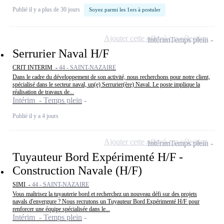
Publié il y a plus de 30 jours
Soyez parmi les 1ers à postuler
Ajouter cette offre à ma sélection
Intérim
Temps plein
Serrurier Naval H/F
CRIT INTERIM -
44 - SAINT-NAZAIRE
Dans le cadre du développement de son activité, nous recherchons pour notre client,
spécialisé dans le secteur naval, un(e) Serrurier(ère) Naval. Le poste implique la
réalisation de travaux de...
Intérim - Temps plein
Publié il y a 4 jours
Ajouter cette offre à ma sélection
Intérim
Temps plein
Tuyauteur Bord Expérimenté H/F -
Construction Navale (H/F)
SIMI -
44 - SAINT-NAZAIRE
Vous maîtrisez la tuyauterie bord et recherchez un nouveau défi sur des projets
navals d'envergure ? Nous recrutons un Tuyauteur Bord Expérimenté H/F pour
renforcer une équipe spécialisée dans le...
Intérim - Temps plein