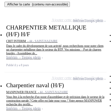
Afficher la carte
(contenu non-accessible)
Ajouter cette offre à ma sélection
Intérim
Temps plein
CHARPENTIER METALLIQUE
(H/F) H/F
CRIT INTERIM -
44 - SAINT-NAZAIRE
Dans le cadre du développement de son activité, nous recherchons pour notre client,
un charpentier métallique dans le secteur du BTP. Vos missions: - Port de charges
lourdes - Assemblage de...
Intérim - Temps plein
Publié il y a 8 jours
Ajouter cette offre à ma sélection
Intérim
Temps plein
Charpentier naval (H/F)
MANPOWER FRANCE -
44 - SAINT-NAZAIRE
Vous êtes à la recherche d'un poste d'assemblage et de précision dans le secteur de la
construction navale ? Cette offre est faite pour vous ! Votre agence MANPOWER
recherche des profils...
Intérim - Temps plein