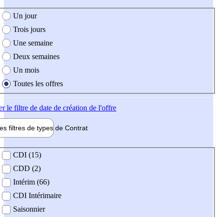
e création de l'offre
Un jour
Trois jours
Une semaine
Deux semaines
Un mois
Toutes les offres
er
le filtre de date de création de l'offre
les filtres de types de
Contrat
de contrat
CDI (15)
CDD (2)
Intérim (66)
CDI Intérimaire
Saisonnier