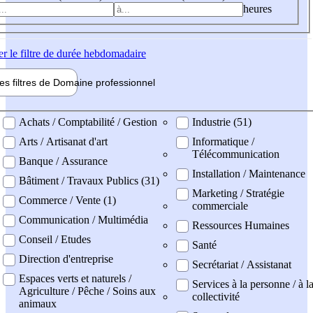
heures
er
le filtre de durée hebdomadaire
les filtres de
Domaine pro
fessionnel
ne professionel
Achats / Comptabilité / Gestion
Industrie (51)
Arts / Artisanat d'art
Informatique /
Télécommunication
Banque / Assurance
Installation / Maintenance
Bâtiment / Travaux Publics (31)
Marketing / Stratégie
Commerce / Vente (1)
commerciale
Communication / Multimédia
Ressources Humaines
Conseil / Etudes
Santé
Direction d'entreprise
Secrétariat / Assistanat
Espaces verts et naturels /
Services à la personne / à l
Agriculture / Pêche / Soins aux
collectivité
animaux