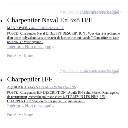
Ajouter cette offre à ma sélection
Intérim
Non renseigné
Charpentier Naval En 3x8 H/F
MANPOWER -
44 - SAINT-NAZAIRE
POSTE : Charpentier Naval En 3x8 H/F DESCRIPTION : Vous êtes à la recherche
d'un poste polyvalent dans le secteur de la construction navale ? Cette offre est faite
pour vous ! Votre agence...
Intérim - Non renseigné
Publié il y a 8 jours
Ajouter cette offre à ma sélection
Intérim
Non renseigné
Charpentier H/F
AQUILA RH -
44 - SAINT-BREVIN-LES-PINS
POSTE : Charpentier H/F DESCRIPTION : Aquila RH Saint Père en Retz, agence
de recrutement, recherche pour son client à ST BREVIN LES PINS, UN
CHARPENTIER Mission du 1er juin au 12 juin inclus ...
Intérim - Non renseigné
Publié il y a 9 jours