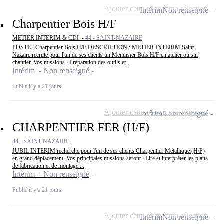
Ajouter cette offre à ma sélection
Intérim
Non renseigné
Charpentier Bois H/F
METIER INTERIM & CDI -
44 - SAINT-NAZAIRE
POSTE : Charpentier Bois H/F DESCRIPTION : METIER INTERIM Saint-
Nazaire recrute pour l'un de ses clients un Menuisier Bois H/F en atelier ou sur
chantier. Vos missions : Préparation des outils et...
Intérim - Non renseigné
Publié il y a 21 jours
Ajouter cette offre à ma sélection
Intérim
Non renseigné
CHARPENTIER FER (H/F)
44 - SAINT-NAZAIRE
JUBIL INTERIM recherche pour l'un de ses clients Charpentier Métallique (H/F)
en grand déplacement. Vos principales missions seront : Lire et interpréter les plans
de fabrication et de montage....
Intérim - Non renseigné
Publié il y a 21 jours
Ajouter cette offre à ma sélection
Intérim
Non renseigné