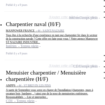
Publié il y a 9 jours
Ajouter cette offre à ma sélection
Intérim
Temps plein
Charpentier naval (H/F)
MANPOWER FRANCE -
44 - SAINT-NAZAIRE
Vous êtes à la recherche d'une expérience en tant que charpentier fer dans le secteur
de la construction navale ? Cette offre est faite pour vous ! Votre agence Manpower
ST NAZAIRE INDUSTRIE...
Intérim - Temps plein
Publié il y a 9 jours
Ajouter cette offre à ma sélection
CDI
Temps plein
Menuisier charpentier / Menuisière
charpentière (H/F)
AMPPS -
44 - ST BREVIN LES PINS
A partir de Septembre vous serez en charge de l'installation (charpentes, murs à
ossature bois, bardages,...) ainsi que de la pose de menuiseries extérieures.
Responsabilités : - Lire et interpréter...
CDI - Temps plein