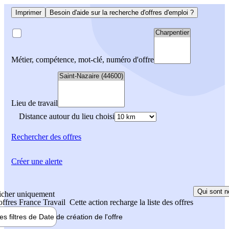
Imprimer
Besoin d'aide sur la recherche d'offres d'emploi ?
Métier, compétence, mot-clé, numéro d'offre
Lieu de travail
Distance autour du lieu choisi
Rechercher
des offres
Créer une alerte
Qui sont n
icher uniquement
 offres France Travail
Cette action recharge la liste des offres
les filtres de
Date de création
de l'offre