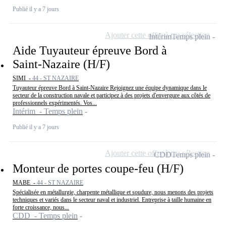
Publié il y a 7 jours
Ajouter cette offre à ma sélection
Intérim
Temps plein
Aide Tuyauteur épreuve Bord à
Saint-Nazaire (H/F)
SIMI -
44 - ST NAZAIRE
Tuyauteur épreuve Bord à Saint-Nazaire Rejoignez une équipe dynamique dans le
secteur de la construction navale et participez à des projets d'envergure aux côtés de
professionnels expérimentés. Vos...
Intérim - Temps plein
Publié il y a 7 jours
Ajouter cette offre à ma sélection
CDD
Temps plein
Monteur de portes coupe-feu (H/F)
MABE -
44 - ST NAZAIRE
Spécialisée en métallurgie, charpente métallique et soudure, nous menons des projets
techniques et variés dans le secteur naval et industriel. Entreprise à taille humaine en
forte croissance, nous...
CDD - Temps plein