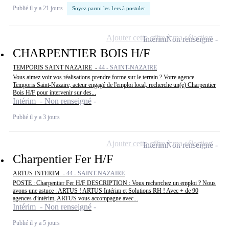
Publié il y a 21 jours
Soyez parmi les 1ers à postuler
Ajouter cette offre à ma sélection
Intérim
Non renseigné
CHARPENTIER BOIS H/F
TEMPORIS SAINT NAZAIRE -
44 - SAINT-NAZAIRE
Vous aimez voir vos réalisations prendre forme sur le terrain ? Votre agence
Temporis Saint-Nazaire, acteur engagé de l'emploi local, recherche un(e) Charpentier
Bois H/F pour intervenir sur des...
Intérim - Non renseigné
Publié il y a 3 jours
Ajouter cette offre à ma sélection
Intérim
Non renseigné
Charpentier Fer H/F
ARTUS INTERIM -
44 - SAINT-NAZAIRE
POSTE : Charpentier Fer H/F DESCRIPTION : Vous recherchez un emploi ? Nous
avons une astuce : ARTUS ! ARTUS Intérim et Solutions RH ! Avec + de 90
agences d'intérim, ARTUS vous accompagne avec...
Intérim - Non renseigné
Publié il y a 5 jours