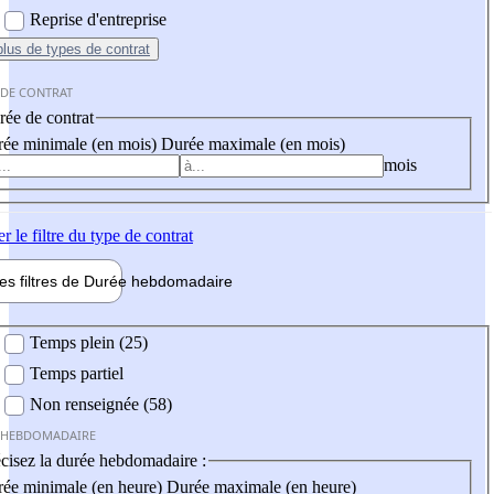
Reprise d'entreprise
plus
de types de contrat
 DE CONTRAT
ée de contrat
ée minimale (en mois)
Durée maximale (en mois)
mois
er
le filtre du type de contrat
les filtres de
Durée hebdo
madaire
 hebdomadaire
Temps plein (25)
Temps partiel
Non renseignée (58)
 HEBDOMADAIRE
cisez la durée hebdomadaire :
ée minimale (en heure)
Durée maximale (en heure)