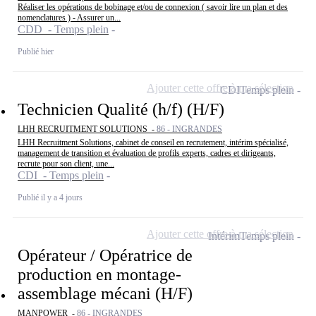
Réaliser les opérations de bobinage et/ou de connexion ( savoir lire un plan et des
nomenclatures ) - Assurer un...
CDD - Temps plein
Publié hier
Ajouter cette offre à ma sélection
CDI
Temps plein
Technicien Qualité (h/f) (H/F)
LHH RECRUITMENT SOLUTIONS -
86 - INGRANDES
LHH Recruitment Solutions, cabinet de conseil en recrutement, intérim spécialisé,
management de transition et évaluation de profils experts, cadres et dirigeants,
recrute pour son client, une...
CDI - Temps plein
Publié il y a 4 jours
Ajouter cette offre à ma sélection
Intérim
Temps plein
Opérateur / Opératrice de
production en montage-
assemblage mécani (H/F)
MANPOWER -
86 - INGRANDES