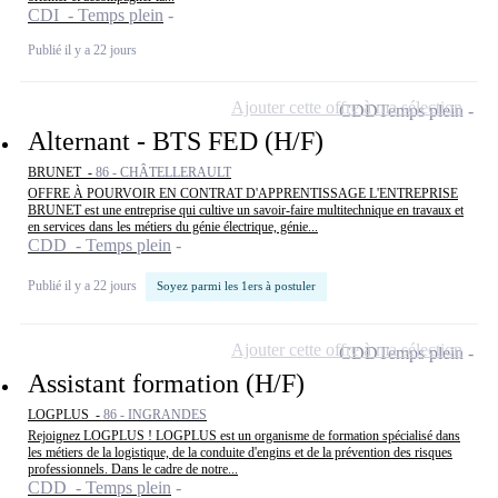
CDI - Temps plein
Publié il y a 22 jours
Ajouter cette offre à ma sélection
CDD
Temps plein
Alternant - BTS FED (H/F)
BRUNET -
86 - CHÂTELLERAULT
OFFRE À POURVOIR EN CONTRAT D'APPRENTISSAGE L'ENTREPRISE
BRUNET est une entreprise qui cultive un savoir-faire multitechnique en travaux et
en services dans les métiers du génie électrique, génie...
CDD - Temps plein
Publié il y a 22 jours
Soyez parmi les 1ers à postuler
Ajouter cette offre à ma sélection
CDD
Temps plein
Assistant formation (H/F)
LOGPLUS -
86 - INGRANDES
Rejoignez LOGPLUS ! LOGPLUS est un organisme de formation spécialisé dans
les métiers de la logistique, de la conduite d'engins et de la prévention des risques
professionnels. Dans le cadre de notre...
CDD - Temps plein