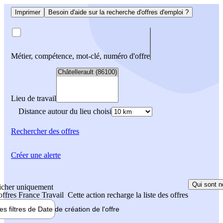
Imprimer
Besoin d'aide sur la recherche d'offres d'emploi ?
Métier, compétence, mot-clé, numéro d'offre
Lieu de travail
Distance autour du lieu choisi
Rechercher
des offres
Créer une alerte
Qui sont n
icher uniquement
 offres France Travail
Cette action recharge la liste des offres
les filtres de
Date de création
de l'offre