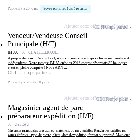
Publié il y a 23 jours
Soyez parmi les 1ers à postuler
Ajouter cette offre à ma sélection
CDI
Temps partiel
Vendeur/Vendeuse Conseil
Principale (H/F)
IMUA -
86 - CHATELLERAULT
A propos de nous : Depuis 1971, nous sommes une entreprise humaine, familiale et
indépendante. Notre marque IMUA créée en 2016 compte désormais 32 boutiques
et est en pleine conquête ! Notre ADN :...
CDI - Temps partiel
Publié il y a plus de 30 jours
Ajouter cette offre à ma sélection
CDI
Temps plein
Magasinier agent de parc
préparateur expédition (H/F)
86 - USSEAU
Missions principales Gestion et rangement du parc palettes Ranger les palettes par
zones définies : type de pierre, client, date d'expédition, format ou priorité. Maintenir