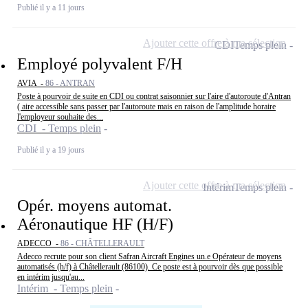
Publié il y a 11 jours
Ajouter cette offre à ma sélection
CDI
Temps plein
Employé polyvalent F/H
AVIA -
86 - ANTRAN
Poste à pourvoir de suite en CDI ou contrat saisonnier sur l'aire d'autoroute d'Antran
( aire accessible sans passer par l'autoroute mais en raison de l'amplitude horaire
l'employeur souhaite des...
CDI - Temps plein
Publié il y a 19 jours
Ajouter cette offre à ma sélection
Intérim
Temps plein
Opér. moyens automat.
Aéronautique HF (H/F)
ADECCO -
86 - CHÂTELLERAULT
Adecco recrute pour son client Safran Aircraft Engines un.e Opérateur de moyens
automatisés (h/f) à Châtellerault (86100). Ce poste est à pourvoir dès que possible
en intérim jusqu'au...
Intérim - Temps plein