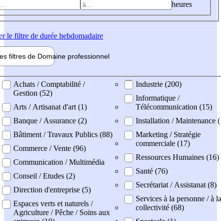
heures
er
le filtre de durée hebdomadaire
les filtres de
Domaine pro
fessionnel
ne professionel
Achats / Comptabilité /
Industrie (200)
Gestion (52)
Informatique /
Arts / Artisanat d'art (1)
Télécommunication (15)
Banque / Assurance (2)
Installation / Maintenance 
Bâtiment / Travaux Publics (88)
Marketing / Stratégie
commerciale (17)
Commerce / Vente (96)
Ressources Humaines (16)
Communication / Multimédia
Santé (76)
Conseil / Etudes (2)
Secrétariat / Assistanat (8)
Direction d'entreprise (5)
Services à la personne / à l
Espaces verts et naturels /
collectivité (68)
Agriculture / Pêche / Soins aux