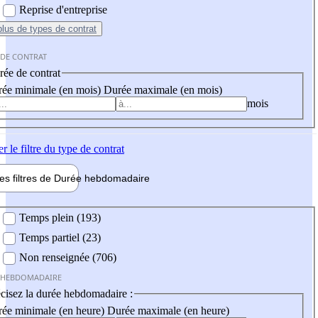
Reprise d'entreprise
plus
de types de contrat
 DE CONTRAT
ée de contrat
ée minimale (en mois)
Durée maximale (en mois)
mois
er
le filtre du type de contrat
les filtres de
Durée hebdo
madaire
 hebdomadaire
Temps plein (193)
Temps partiel (23)
Non renseignée (706)
 HEBDOMADAIRE
cisez la durée hebdomadaire :
ée minimale (en heure)
Durée maximale (en heure)