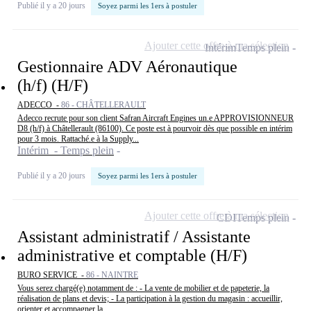
Publié il y a 20 jours
Soyez parmi les 1ers à postuler
Ajouter cette offre à ma sélection
Intérim
Temps plein
Gestionnaire ADV Aéronautique
(h/f) (H/F)
ADECCO -
86 - CHÂTELLERAULT
Adecco recrute pour son client Safran Aircraft Engines un.e APPROVISIONNEUR
D8 (h/f) à Châtellerault (86100). Ce poste est à pourvoir dès que possible en intérim
pour 3 mois. Rattaché.e à la Supply...
Intérim - Temps plein
Publié il y a 20 jours
Soyez parmi les 1ers à postuler
Ajouter cette offre à ma sélection
CDI
Temps plein
Assistant administratif / Assistante
administrative et comptable (H/F)
BURO SERVICE -
86 - NAINTRE
Vous serez chargé(e) notamment de : - La vente de mobilier et de papeterie, la
réalisation de plans et devis; - La participation à la gestion du magasin : accueillir,
orienter et accompagner la...