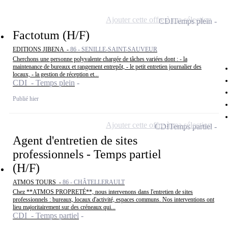
Ajouter cette offre à ma sélection
CDI
Temps plein
Factotum (H/F)
EDITIONS JIBENA -
86 - SENILLE-SAINT-SAUVEUR
Cherchons une personne polyvalente chargée de tâches variées dont : - la
maintenance de bureaux et rangement entrepôt, - le petit entretien journalier des
locaux, - la gestion de réception et...
CDI - Temps plein
Publié hier
Ajouter cette offre à ma sélection
CDI
Temps partiel
Agent d'entretien de sites
professionnels - Temps partiel
(H/F)
ATMOS TOURS -
86 - CHÂTELLERAULT
Chez **ATMOS PROPRETÉ**, nous intervenons dans l'entretien de sites
professionnels : bureaux, locaux d'activité, espaces communs. Nos interventions ont
lieu majoritairement sur des créneaux qui...
CDI - Temps partiel