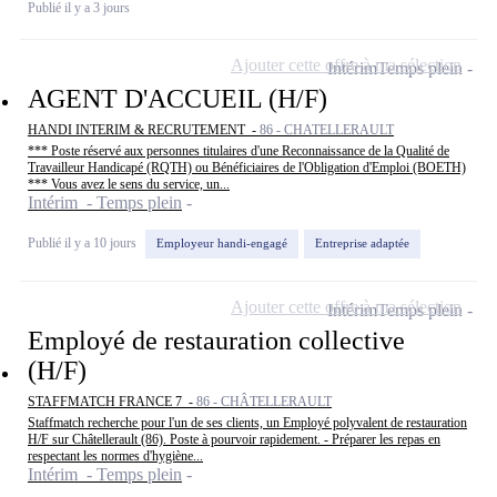
Publié il y a 3 jours
Ajouter cette offre à ma sélection
Intérim
Temps plein
AGENT D'ACCUEIL (H/F)
HANDI INTERIM & RECRUTEMENT -
86 - CHATELLERAULT
*** Poste réservé aux personnes titulaires d'une Reconnaissance de la Qualité de
Travailleur Handicapé (RQTH) ou Bénéficiaires de l'Obligation d'Emploi (BOETH)
*** Vous avez le sens du service, un...
Intérim - Temps plein
Publié il y a 10 jours
Employeur handi-engagé
Entreprise adaptée
Ajouter cette offre à ma sélection
Intérim
Temps plein
Employé de restauration collective
(H/F)
STAFFMATCH FRANCE 7 -
86 - CHÂTELLERAULT
Staffmatch recherche pour l'un de ses clients, un Employé polyvalent de restauration
H/F sur Châtellerault (86). Poste à pourvoir rapidement. - Préparer les repas en
respectant les normes d'hygiène...
Intérim - Temps plein