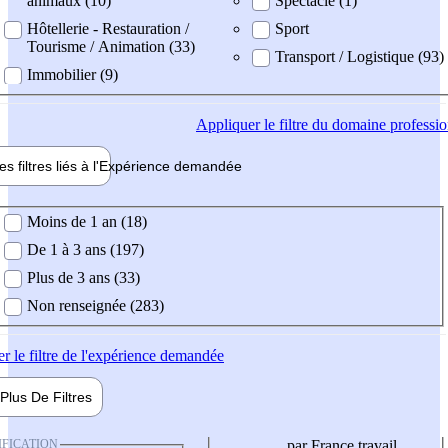
animaux (10)
Spectacle (1)
Hôtellerie - Restauration /
Sport
Tourisme / Animation (33)
Transport / Logistique (93)
Immobilier (9)
Appliquer
le filtre du domaine professi
es filtres liés à l'
Expérience
demandée
ience demandée
Moins de 1 an (18)
De 1 à 3 ans (197)
Plus de 3 ans (33)
Non renseignée (283)
er
le filtre de l'expérience demandée
Plus De
Filtres
IFICATION
par France travail,