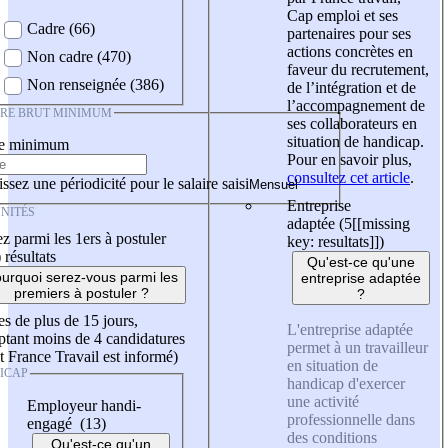
Cap emploi et ses
Cadre (66)
partenaires pour ses
actions concrètes en
Non cadre (470)
faveur du recrutement,
Non renseignée (386)
de l’intégration et de
l’accompagnement de
IRE BRUT MINIMUM
ses collaborateurs en
situation de handicap.
re minimum
Pour en savoir plus,
consultez cet article
.
ssez une périodicité pour le salaire saisi
Entreprise
NITÉS
adaptée (5
[[missing
z parmi les 1ers à postuler
key: resultats]]
)
)
résultats
Qu'est-ce qu'une
urquoi serez-vous parmi les
entreprise adaptée
premiers à postuler ?
?
es de plus de 15 jours,
L'entreprise adaptée
tant moins de 4 candidatures
permet à un travailleur
t France Travail est informé)
en situation de
ICAP
handicap d'exercer
une activité
Employeur handi-
professionnelle dans
engagé (13)
des conditions
Qu'est-ce qu'un