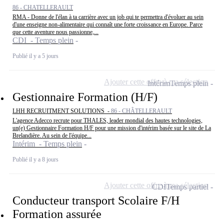
86 - CHATELLERAULT
RMA - Donne de l'élan à ta carrière avec un job qui te permettra d'évoluer au sein
d'une enseigne non-alimentaire qui connaît une forte croissance en Europe. Parce
que cette aventure nous passionne,...
CDI - Temps plein
Publié il y a 5 jours
Ajouter cette offre à ma sélection
Intérim
Temps plein
Gestionnaire Formation (H/F)
LHH RECRUITMENT SOLUTIONS -
86 - CHÂTELLERAULT
L'agence Adecco recrute pour THALES, leader mondial des hautes technologies,
un(e) Gestionnaire Formation H/F pour une mission d'intérim basée sur le site de La
Brelandière. Au sein de l'équipe...
Intérim - Temps plein
Publié il y a 8 jours
Ajouter cette offre à ma sélection
CDI
Temps partiel
Conducteur transport Scolaire F/H
Formation assurée