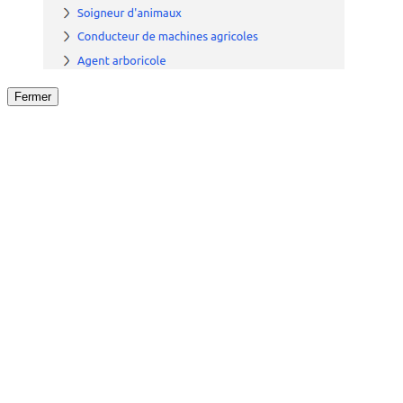
Fermer
Fermer
le détail de l'offre
/
Offre
sur
Offre précéden