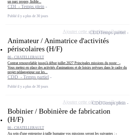
un parc propre, lisible...
CDI - Temps plein
Publié il y a plus de 30 jours
Ajouter cette offre à ma sélection
CDD
Temps partiel
Animateur / Animatrice d'activités
périscolaires (H/F)
86 - CHATELLERAULT
Contrat renouvelable jusqu'à début juillet 2027 Principales missions du poste : -
Vous mettez en place des activités d'animations et de loisirs prévues dans le cadre du
projet pédagogique sur les...
CDD - Temps partiel
Publié il y a plus de 30 jours
Ajouter cette offre à ma sélection
CDD
Temps plein
Bobinier / Bobinière de fabrication
(H/F)
86 - CHATELLERAULT
Au sein d'une entreprise à taille humaine vos missions seront les suivantes : -