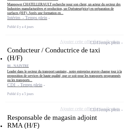
Manpower CHATELLERAULT recherche pour son client, un acteur du secteur des
Industries manufacturières et production, un Opérateur(trice) en préparation de
surfaces (H/F). Après une formation en...
Intérim - Temps plein
Publié il y a 4 jours
Ajouter cette offre à ma sélection
CDI
Temps plein
Conducteur / Conductrice de taxi
(H/F)
86 - NAINTRE
Leader dans le secteur du transport sanitaire,, notre entreprise œuvre chaque jour à la
proposition de services de haute qualité, que ce soit pour les transports programmés
ou les transports...
CDI - Temps plein
Publié il y a 5 jours
Ajouter cette offre à ma sélection
CDI
Temps plein
Responsable de magasin adjoint
RMA (H/F)