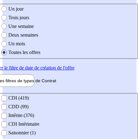
e création de l'offre
Un jour
Trois jours
Une semaine
Deux semaines
Un mois
Toutes les offres
er
le filtre de date de création de l'offre
les filtres de types de
Contrat
de contrat
CDI (419)
CDD (99)
Intérim (376)
CDI Intérimaire
Saisonnier (1)