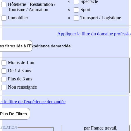
Spectacle
Hôtellerie - Restauration /
Tourisme / Animation
Sport
Immobilier
Transport / Logistique
Appliquer
le filtre du domaine professi
es filtres liés à l'
Expérience
demandée
ience demandée
Moins de 1 an
De 1 à 3 ans
Plus de 3 ans
Non renseignée
er
le filtre de l'expérience demandée
Plus De
Filtres
IFICATION
par France travail,