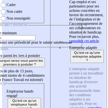
Cap emploi et ses
Cadre
partenaires pour ses
actions concrètes en
Non cadre
faveur du recrutement,
Non renseignée
de l’intégration et de
l’accompagnement de
IRE BRUT MINIMUM
ses collaborateurs en
situation de handicap.
re minimum
Pour en savoir plus,
consultez cet article
.
ssez une périodicité pour le salaire saisi
Entreprise adaptée
NITÉS
Qu'est-ce qu'une
z parmi les 1ers à postuler
entreprise adaptée
?
urquoi serez-vous parmi les
premiers à postuler ?
L'entreprise adaptée
es de plus de 15 jours,
permet à un travailleur
tant moins de 4 candidatures
en situation de
t France Travail est informé)
handicap d'exercer
ICAP
une activité
professionnelle dans
Employeur handi-
des conditions
engagé
adaptées à ses
Qu'est-ce qu'un
capacités. Pour en
employeur handi-
savoir plus,
consultez