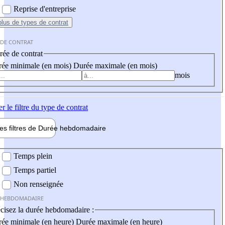
Reprise d'entreprise
plus
de types de contrat
 DE CONTRAT
ée de contrat
ée minimale (en mois)
Durée maximale (en mois)
mois
er
le filtre du type de contrat
les filtres de
Durée hebdo
madaire
 hebdomadaire
Temps plein
Temps partiel
Non renseignée
 HEBDOMADAIRE
cisez la durée hebdomadaire :
ée minimale (en heure)
Durée maximale (en heure)