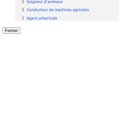
Fermer
Fermer
le détail de l'offre
/
Offre
sur
Offre précéden