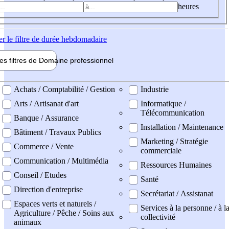
heures
er
le filtre de durée hebdomadaire
les filtres de
Domaine pro
fessionnel
ne professionel
Achats / Comptabilité / Gestion
Industrie
Arts / Artisanat d'art
Informatique /
Télécommunication
Banque / Assurance
Installation / Maintenance
Bâtiment / Travaux Publics
Marketing / Stratégie
Commerce / Vente
commerciale
Communication / Multimédia
Ressources Humaines
Conseil / Etudes
Santé
Direction d'entreprise
Secrétariat / Assistanat
Espaces verts et naturels /
Services à la personne / à l
Agriculture / Pêche / Soins aux
collectivité
animaux