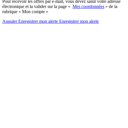
Pour recevoir les offres par e-mail, vous devez saisir votre adresse
électronique et la valider sur la page «
Mes coordonnées
» de la
rubrique « Mon compte »
Annuler
Enregistrer mon alerte
Enregistrer
mon alerte