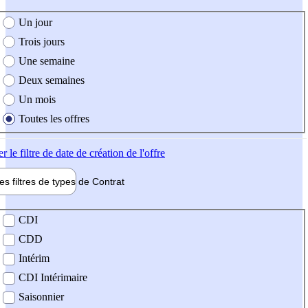
e création de l'offre
Un jour
Trois jours
Une semaine
Deux semaines
Un mois
Toutes les offres
er
le filtre de date de création de l'offre
les filtres de types de
Contrat
de contrat
CDI
CDD
Intérim
CDI Intérimaire
Saisonnier