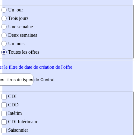
e création de l'offre
Un jour
Trois jours
Une semaine
Deux semaines
Un mois
Toutes les offres
er
le filtre de date de création de l'offre
les filtres de types de
Contrat
de contrat
CDI
CDD
Intérim
CDI Intérimaire
Saisonnier