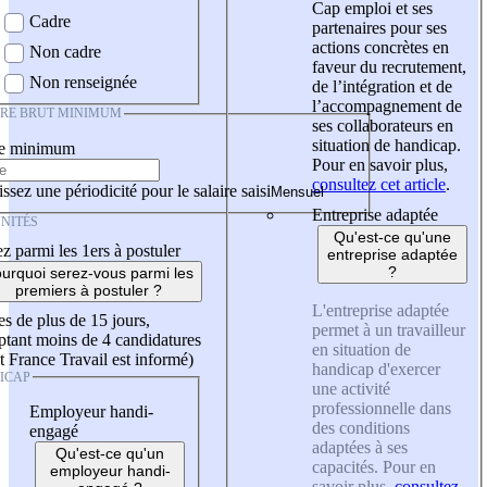
Cap emploi et ses
Cadre
partenaires pour ses
actions concrètes en
Non cadre
faveur du recrutement,
Non renseignée
de l’intégration et de
l’accompagnement de
IRE BRUT MINIMUM
ses collaborateurs en
situation de handicap.
re minimum
Pour en savoir plus,
consultez cet article
.
ssez une périodicité pour le salaire saisi
Entreprise adaptée
NITÉS
Qu'est-ce qu'une
z parmi les 1ers à postuler
entreprise adaptée
?
urquoi serez-vous parmi les
premiers à postuler ?
L'entreprise adaptée
es de plus de 15 jours,
permet à un travailleur
tant moins de 4 candidatures
en situation de
t France Travail est informé)
handicap d'exercer
ICAP
une activité
professionnelle dans
Employeur handi-
des conditions
engagé
adaptées à ses
Qu'est-ce qu'un
capacités. Pour en
employeur handi-
savoir plus,
consultez