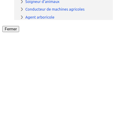
Fermer
Fermer
le détail de l'offre
/
Offre
sur
Offre précéden