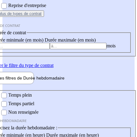
Reprise d'entreprise
plus
de types de contrat
 DE CONTRAT
ée de contrat
ée minimale (en mois)
Durée maximale (en mois)
mois
er
le filtre du type de contrat
les filtres de
Durée hebdo
madaire
 hebdomadaire
Temps plein
Temps partiel
Non renseignée
 HEBDOMADAIRE
cisez la durée hebdomadaire :
ée minimale (en heure)
Durée maximale (en heure)