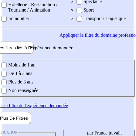
Spectacle
Hôtellerie - Restauration /
Tourisme / Animation
Sport
Immobilier
Transport / Logistique
Appliquer
le filtre du domaine professi
es filtres liés à l'
Expérience
demandée
ience demandée
Moins de 1 an
De 1 à 3 ans
Plus de 3 ans
Non renseignée
er
le filtre de l'expérience demandée
Plus De
Filtres
IFICATION
par France travail,