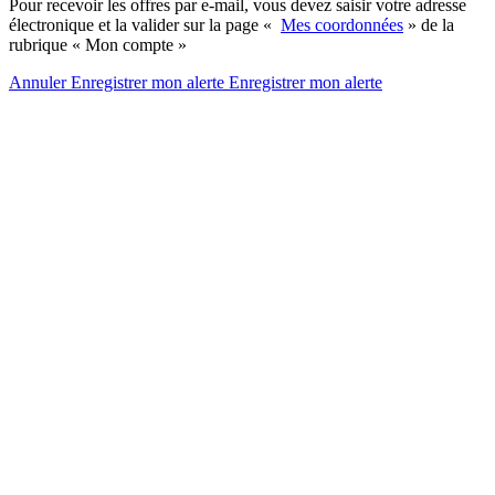
Pour recevoir les offres par e-mail, vous devez saisir votre adresse
électronique et la valider sur la page «
Mes coordonnées
» de la
rubrique « Mon compte »
Annuler
Enregistrer mon alerte
Enregistrer
mon alerte