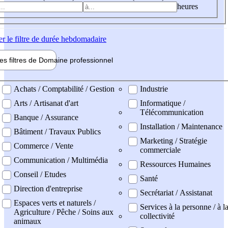
heures
er
le filtre de durée hebdomadaire
les filtres de
Domaine pro
fessionnel
ne professionel
Achats / Comptabilité / Gestion
Industrie
Arts / Artisanat d'art
Informatique /
Télécommunication
Banque / Assurance
Installation / Maintenance
Bâtiment / Travaux Publics
Marketing / Stratégie
Commerce / Vente
commerciale
Communication / Multimédia
Ressources Humaines
Conseil / Etudes
Santé
Direction d'entreprise
Secrétariat / Assistanat
Espaces verts et naturels /
Services à la personne / à l
Agriculture / Pêche / Soins aux
collectivité
animaux