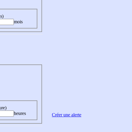
s)
mois
ure)
heures
Créer une alerte