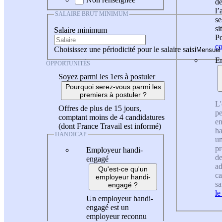
de
l
SALAIRE BRUT MINIMUM
se
si
Salaire minimum
Po
co
Choisissez une périodicité pour le salaire saisi
En
OPPORTUNITÉS
Soyez parmi les 1ers à postuler
Pourquoi serez-vous parmi les
premiers à postuler ?
L'
Offres de plus de 15 jours,
pe
comptant moins de 4 candidatures
en
(dont France Travail est informé)
ha
HANDICAP
un
pr
Employeur handi-
de
engagé
ad
Qu'est-ce qu'un
ca
employeur handi-
sa
engagé ?
le
Un employeur handi-
engagé est un
employeur reconnu