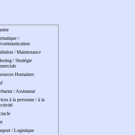
strie
rmatique /
écommunication
allation / Maintenance
eting / Stratégie
merciale
sources Humaines
té
étariat / Assistanat
ices à la personne / à la
ectivité
ctacle
rt
sport / Logistique