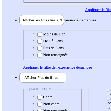
Appliquer
le fil
Afficher les filtres liés à l'
Expérience
demandée
Expérience demandée
Moins de 1 an
De 1 à 3 ans
Plus de 3 ans
Non renseignée
Appliquer
le filtre de l'expérience demandée
Afficher
Plus de
filtres
QUALIFICATION
pa
Ca
Cadre
pa
ac
Non cadre
fa
Non renseignée