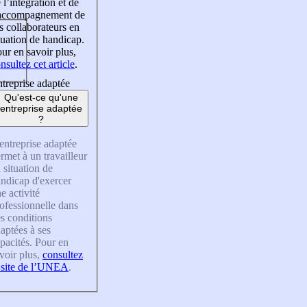
 l’intégration et de
’accompagnement de
s collaborateurs en
tuation de handicap.
ur en savoir plus,
nsultez cet article
.
treprise adaptée
Qu'est-ce qu'une
entreprise adaptée
?
entreprise adaptée
rmet à un travailleur
 situation de
ndicap d'exercer
e activité
ofessionnelle dans
s conditions
aptées à ses
pacités. Pour en
voir plus,
consultez
 site de l’UNEA
.