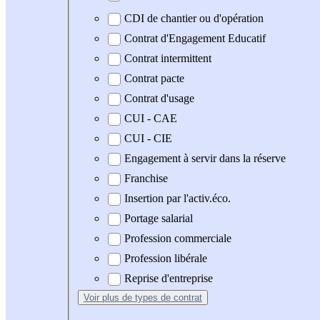
CDI de chantier ou d'opération
Contrat d'Engagement Educatif
Contrat intermittent
Contrat pacte
Contrat d'usage
CUI - CAE
CUI - CIE
Engagement à servir dans la réserve
Franchise
Insertion par l'activ.éco.
Portage salarial
Profession commerciale
Profession libérale
Reprise d'entreprise
Voir plus
de types de contrat