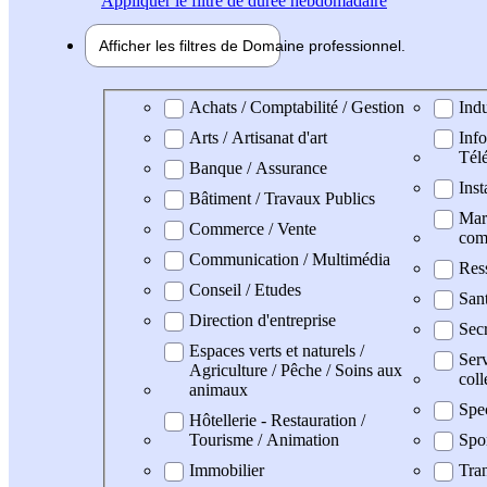
Appliquer
le filtre de durée hebdomadaire
Afficher les filtres de
Domaine pro
fessionnel
Domaine professionel
Achats / Comptabilité / Gestion
Indu
Arts / Artisanat d'art
Info
Tél
Banque / Assurance
Inst
Bâtiment / Travaux Publics
Mark
Commerce / Vente
com
Communication / Multimédia
Res
Conseil / Etudes
San
Direction d'entreprise
Secr
Espaces verts et naturels /
Serv
Agriculture / Pêche / Soins aux
coll
animaux
Spe
Hôtellerie - Restauration /
Tourisme / Animation
Spo
Immobilier
Tran