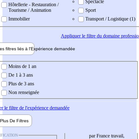
Spectacle
Hôtellerie - Restauration /
Tourisme / Animation
Sport
Immobilier
Transport / Logistique (1)
Appliquer
le filtre du domaine professi
es filtres liés à l'
Expérience
demandée
ience demandée
Moins de 1 an
De 1 à 3 ans
Plus de 3 ans
Non renseignée
er
le filtre de l'expérience demandée
Plus De
Filtres
IFICATION
par France travail,