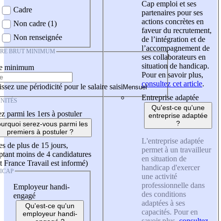
Cap emploi et ses
Cadre
partenaires pour ses
actions concrètes en
Non cadre (1)
faveur du recrutement,
Non renseignée
de l’intégration et de
l’accompagnement de
IRE BRUT MINIMUM
ses collaborateurs en
situation de handicap.
re minimum
Pour en savoir plus,
consultez cet article
.
ssez une périodicité pour le salaire saisi
Entreprise adaptée
NITÉS
Qu'est-ce qu'une
z parmi les 1ers à postuler
entreprise adaptée
?
urquoi serez-vous parmi les
premiers à postuler ?
L'entreprise adaptée
es de plus de 15 jours,
permet à un travailleur
tant moins de 4 candidatures
en situation de
t France Travail est informé)
handicap d'exercer
ICAP
une activité
professionnelle dans
Employeur handi-
des conditions
engagé
adaptées à ses
Qu'est-ce qu'un
capacités. Pour en
employeur handi-
savoir plus,
consultez