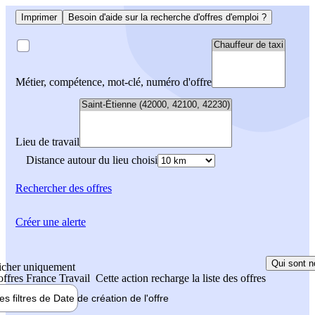
Imprimer
Besoin d'aide sur la recherche d'offres d'emploi ?
Métier, compétence, mot-clé, numéro d'offre
Lieu de travail
Distance autour du lieu choisi
Rechercher
des offres
Créer une alerte
Qui sont n
icher uniquement
 offres France Travail
Cette action recharge la liste des offres
les filtres de
Date de création
de l'offre