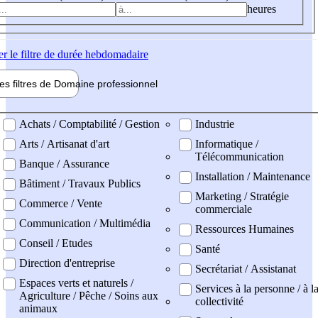
heures
er
le filtre de durée hebdomadaire
les filtres de
Domaine pro
fessionnel
ne professionel
Achats / Comptabilité / Gestion
Industrie
Arts / Artisanat d'art
Informatique /
Télécommunication
Banque / Assurance
Installation / Maintenance
Bâtiment / Travaux Publics
Marketing / Stratégie
Commerce / Vente
commerciale
Communication / Multimédia
Ressources Humaines
Conseil / Etudes
Santé
Direction d'entreprise
Secrétariat / Assistanat
Espaces verts et naturels /
Services à la personne / à l
Agriculture / Pêche / Soins aux
collectivité
animaux