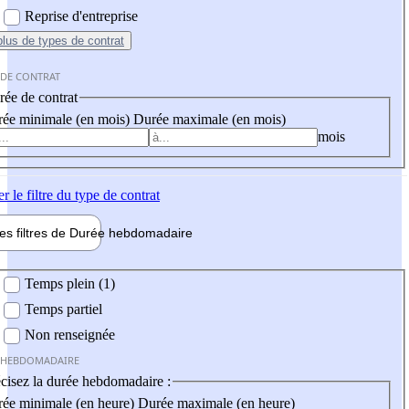
Reprise d'entreprise
plus
de types de contrat
 DE CONTRAT
ée de contrat
ée minimale (en mois)
Durée maximale (en mois)
mois
er
le filtre du type de contrat
les filtres de
Durée hebdo
madaire
 hebdomadaire
Temps plein (1)
Temps partiel
Non renseignée
 HEBDOMADAIRE
cisez la durée hebdomadaire :
ée minimale (en heure)
Durée maximale (en heure)