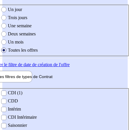
e création de l'offre
Un jour
Trois jours
Une semaine
Deux semaines
Un mois
Toutes les offres
er
le filtre de date de création de l'offre
les filtres de types de
Contrat
de contrat
CDI (1)
CDD
Intérim
CDI Intérimaire
Saisonnier