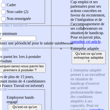
Cap emploi et ses
Cadre
partenaires pour ses
actions concrètes en
Non cadre (2)
faveur du recrutement,
Non renseignée
de l’intégration et de
l’accompagnement de
IRE BRUT MINIMUM
ses collaborateurs en
situation de handicap.
re minimum
Pour en savoir plus,
consultez cet article
.
ssez une périodicité pour le salaire saisi
Entreprise adaptée
NITÉS
Qu'est-ce qu'une
z parmi les 1ers à postuler
entreprise adaptée
résultats
?
urquoi serez-vous parmi les
L'entreprise adaptée
premiers à postuler ?
permet à un travailleur
es de plus de 15 jours,
en situation de
tant moins de 4 candidatures
handicap d'exercer
t France Travail est informé)
une activité
ICAP
professionnelle dans
des conditions
Employeur handi-
adaptées à ses
engagé
capacités. Pour en
Qu'est-ce qu'un
savoir plus,
consultez