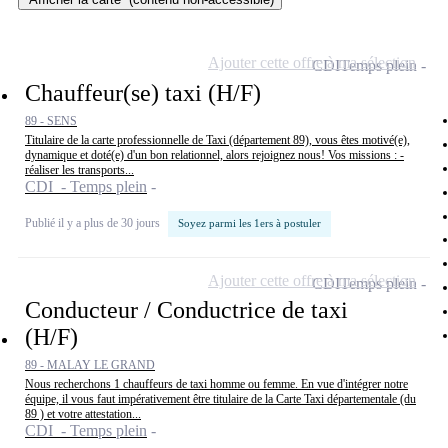
Ajouter cette offre à ma sélection
CDI
Temps plein
Chauffeur(se) taxi (H/F)
89 - SENS
Titulaire de la carte professionnelle de Taxi (département 89), vous êtes motivé(e),
dynamique et doté(e) d'un bon relationnel, alors rejoignez nous! Vos missions : -
réaliser les transports...
CDI - Temps plein
Publié il y a plus de 30 jours
Soyez parmi les 1ers à postuler
Ajouter cette offre à ma sélection
CDI
Temps plein
Conducteur / Conductrice de taxi
(H/F)
89 - MALAY LE GRAND
Nous recherchons 1 chauffeurs de taxi homme ou femme. En vue d'intégrer notre
équipe, il vous faut impérativement être titulaire de la Carte Taxi départementale (du
89 ) et votre attestation...
CDI - Temps plein