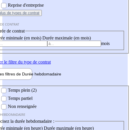
Reprise d'entreprise
plus
de types de contrat
 DE CONTRAT
ée de contrat
ée minimale (en mois)
Durée maximale (en mois)
mois
er
le filtre du type de contrat
les filtres de
Durée hebdo
madaire
 hebdomadaire
Temps plein (2)
Temps partiel
Non renseignée
 HEBDOMADAIRE
cisez la durée hebdomadaire :
ée minimale (en heure)
Durée maximale (en heure)