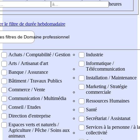
heures
er
le filtre de durée hebdomadaire
les filtres de
Domaine pro
fessionnel
ne professionel
Achats / Comptabilité / Gestion
Industrie
Arts / Artisanat d'art
Informatique /
Télécommunication
Banque / Assurance
Installation / Maintenance
Bâtiment / Travaux Publics
Marketing / Stratégie
Commerce / Vente
commerciale
Communication / Multimédia
Ressources Humaines
Conseil / Etudes
Santé
Direction d'entreprise
Secrétariat / Assistanat
Espaces verts et naturels /
Services à la personne / à l
Agriculture / Pêche / Soins aux
collectivité
animaux