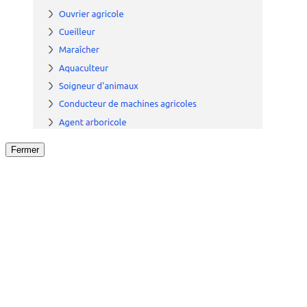
Fermer
Fermer
le détail de l'offre
/
Offre
sur
Offre précéden