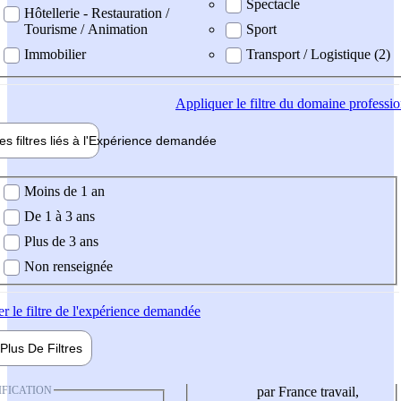
Spectacle
Hôtellerie - Restauration /
Tourisme / Animation
Sport
Immobilier
Transport / Logistique (2)
Appliquer
le filtre du domaine professi
es filtres liés à l'
Expérience
demandée
ience demandée
Moins de 1 an
De 1 à 3 ans
Plus de 3 ans
Non renseignée
er
le filtre de l'expérience demandée
Plus De
Filtres
IFICATION
par France travail,