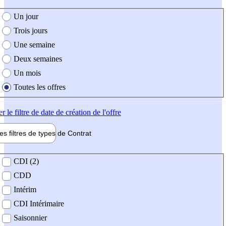
e création de l'offre
Un jour
Trois jours
Une semaine
Deux semaines
Un mois
Toutes les offres
er
le filtre de date de création de l'offre
les filtres de types de
Contrat
de contrat
CDI (2)
CDD
Intérim
CDI Intérimaire
Saisonnier