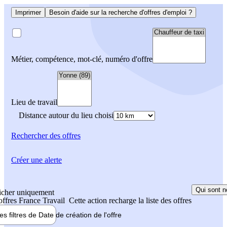
Imprimer
Besoin d'aide sur la recherche d'offres d'emploi ?
Métier, compétence, mot-clé, numéro d'offre
Lieu de travail
Distance autour du lieu choisi
Rechercher
des offres
Créer une alerte
Qui sont n
icher uniquement
 offres France Travail
Cette action recharge la liste des offres
les filtres de
Date de création
de l'offre