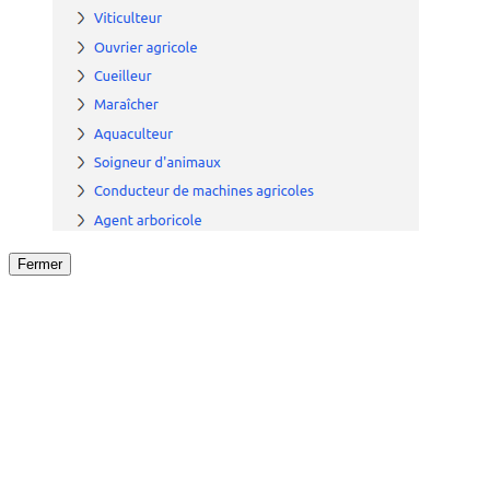
Fermer
Fermer
le détail de l'offre
/
Offre
sur
Offre précéden