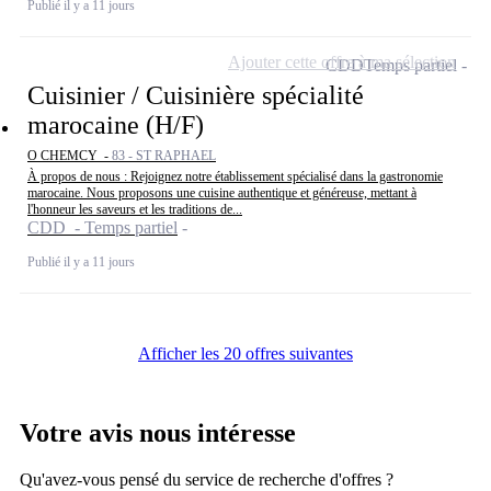
Publié il y a 11 jours
Ajouter cette offre à ma sélection
CDD
Temps partiel
Cuisinier / Cuisinière spécialité
marocaine (H/F)
O CHEMCY -
83 - ST RAPHAEL
À propos de nous : Rejoignez notre établissement spécialisé dans la gastronomie
marocaine. Nous proposons une cuisine authentique et généreuse, mettant à
l'honneur les saveurs et les traditions de...
CDD - Temps partiel
Publié il y a 11 jours
Afficher les 20 offres suivantes
Votre avis nous intéresse
Qu'avez-vous pensé du service de recherche d'offres ?