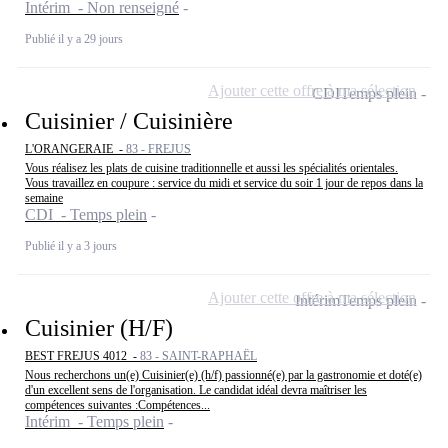
Intérim - Non renseigné
Publié il y a 29 jours
Ajouter cette offre à ma sélection
CDI
Temps plein
Cuisinier / Cuisinière
L'ORANGERAIE -
83 - FREJUS
Vous réalisez les plats de cuisine traditionnelle et aussi les spécialités orientales.
Vous travaillez en coupure : service du midi et service du soir 1 jour de repos dans la
semaine
CDI - Temps plein
Publié il y a 3 jours
Ajouter cette offre à ma sélection
Intérim
Temps plein
Cuisinier (H/F)
BEST FREJUS 4012 -
83 - SAINT-RAPHAËL
Nous recherchons un(e) Cuisinier(e) (h/f) passionné(e) par la gastronomie et doté(e)
d'un excellent sens de l'organisation. Le candidat idéal devra maîtriser les
compétences suivantes :Compétences...
Intérim - Temps plein