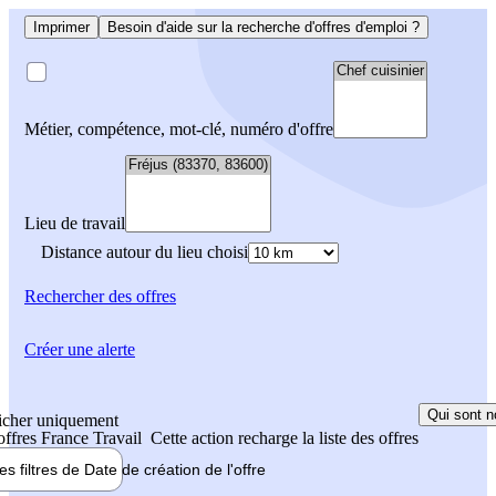
Imprimer
Besoin d'aide sur la recherche d'offres d'emploi ?
Métier, compétence, mot-clé, numéro d'offre
Lieu de travail
Distance autour du lieu choisi
Rechercher
des offres
Créer une alerte
Qui sont n
icher uniquement
 offres France Travail
Cette action recharge la liste des offres
les filtres de
Date de création
de l'offre