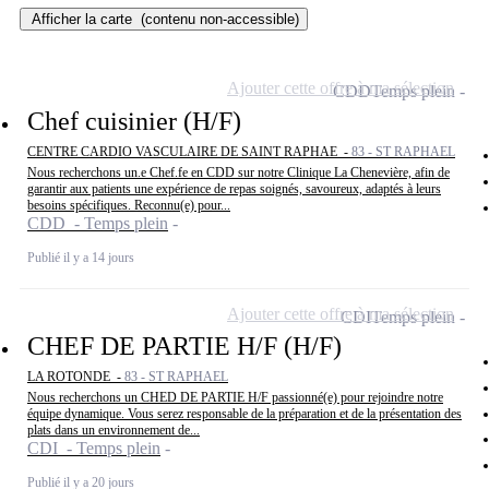
Afficher la carte
(contenu non-accessible)
Ajouter cette offre à ma sélection
CDD
Temps plein
Chef cuisinier (H/F)
CENTRE CARDIO VASCULAIRE DE SAINT RAPHAE -
83 - ST RAPHAEL
Nous recherchons un.e Chef.fe en CDD sur notre Clinique La Chenevière, afin de
garantir aux patients une expérience de repas soignés, savoureux, adaptés à leurs
besoins spécifiques. Reconnu(e) pour...
CDD - Temps plein
Publié il y a 14 jours
Ajouter cette offre à ma sélection
CDI
Temps plein
CHEF DE PARTIE H/F (H/F)
LA ROTONDE -
83 - ST RAPHAEL
Nous recherchons un CHED DE PARTIE H/F passionné(e) pour rejoindre notre
équipe dynamique. Vous serez responsable de la préparation et de la présentation des
plats dans un environnement de...
CDI - Temps plein
Publié il y a 20 jours