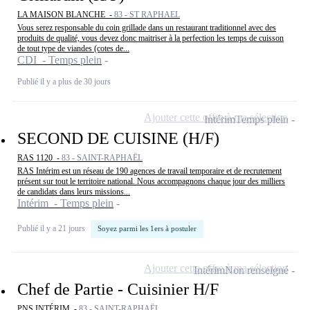
LA MAISON BLANCHE -
83 - ST RAPHAEL
Vous serez responsable du coin grillade dans un restaurant traditionnel avec des
produits de qualité, vous devez donc maitriser à la perfection les temps de cuisson
de tout type de viandes (cotes de...
CDI - Temps plein
Publié il y a plus de 30 jours
Ajouter cette offre à ma sélection
Intérim
Temps plein
SECOND DE CUISINE (H/F)
RAS 1120 -
83 - SAINT-RAPHAËL
RAS Intérim est un réseau de 190 agences de travail temporaire et de recrutement
présent sur tout le territoire national. Nous accompagnons chaque jour des milliers
de candidats dans leurs missions...
Intérim - Temps plein
Publié il y a 21 jours
Soyez parmi les 1ers à postuler
Ajouter cette offre à ma sélection
Intérim
Non renseigné
Chef de Partie - Cuisinier H/F
PNS INTÉRIM -
83 - SAINT-RAPHAËL