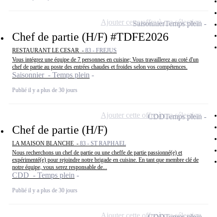
Ajouter cette offre à ma sélection
Saisonnier
Temps plein
Chef de partie (H/F) #TDFE2026
RESTAURANT LE CESAR -
83 - FREJUS
Vous intégrez une équipe de 7 personnes en cuisine; Vous travaillerez au coté d'un
chef de partie au poste des entrées chaudes et froides selon vos compétences.
Saisonnier - Temps plein
Publié il y a plus de 30 jours
Ajouter cette offre à ma sélection
CDD
Temps plein
Chef de partie (H/F)
LA MAISON BLANCHE -
83 - ST RAPHAEL
Nous recherchons un chef de partie ou une cheffe de partie passionné(e) et
expérimenté(e) pour rejoindre notre brigade en cuisine. En tant que membre clé de
notre équipe, vous serez responsable de...
CDD - Temps plein
Publié il y a plus de 30 jours
Ajouter cette offre à ma sélection
CDD
Temps plein