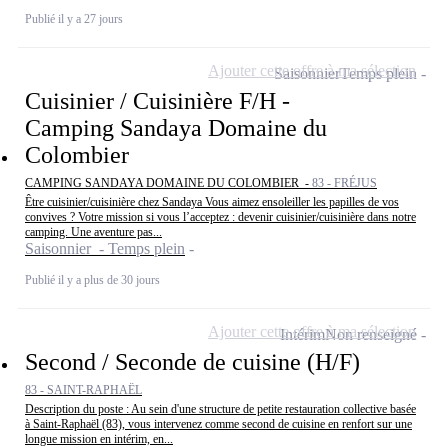
Publié il y a 27 jours
Ajouter cette offre à ma sélection
Saisonnier
Temps plein
Cuisinier / Cuisinière F/H -
Camping Sandaya Domaine du
Colombier
CAMPING SANDAYA DOMAINE DU COLOMBIER -
83 - FRÉJUS
Être cuisinier/cuisinière chez Sandaya Vous aimez ensoleiller les papilles de vos
convives ? Votre mission si vous l’acceptez : devenir cuisinier/cuisinière dans notre
camping. Une aventure pas...
Saisonnier - Temps plein
Publié il y a plus de 30 jours
Ajouter cette offre à ma sélection
Intérim
Non renseigné
Second / Seconde de cuisine (H/F)
83 - SAINT-RAPHAËL
Description du poste : Au sein d'une structure de petite restauration collective basée
à Saint-Raphaël (83), vous intervenez comme second de cuisine en renfort sur une
longue mission en intérim, en...