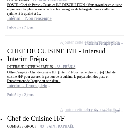
POSTE : Chef de Partie - Cuisinier H/F DESCRIPTION : Vous travaillez en cuisine
et préparez les plats selon la carte et les consignes de la brigade. Vous veillez au
rythme, à la qualité et à...
Intérim - Non renseigné
Publié il y a 7 jours
Ajouter cette offre à ma sélection
Intérim
Temps plein
CHEF DE CUISINE F/H - Intersud
Interim Fréjus
INTERSUD INTERIM FRÉJUS -
83 - FRÉJUS
Offre d'emploi - Chef de cuisine H/F (Intérim) Nous recherchons un(e) Chef de
cuisine H/F pour assurer la gestion de la cuisine, la préparation des plats et
l'encadrement de l'équipe au sein d'un...
Intérim - Temps plein
Publié il y a 2 jours
Ajouter cette offre à ma sélection
CDI
Non renseigné
Chef de Cuisine H/F
COMPASS GROUP -
83 - SAINT-RAPHAËL