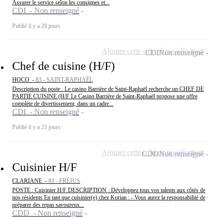
Assurer le service selon les consignes et...
CDI - Non renseigné
Publié il y a 28 jours
Ajouter cette offre à ma sélection
CDI
Non renseigné
Chef de cuisine (H/F)
HOCO -
83 - SAINT-RAPHAËL
Description du poste : Le casino Barrière de Saint-Raphaël recherche un CHEF DE
PARTIE CUISINE (H/F Le Casino Barrière de Saint-Raphaël propose une offre
complète de divertissement, dans un cadre...
CDI - Non renseigné
Publié il y a 23 jours
Ajouter cette offre à ma sélection
CDD
Non renseigné
Cuisinier H/F
CLARIANE -
83 - FRÉJUS
POSTE : Cuisinier H/F DESCRIPTION : Développez tous vos talents aux côtés de
nos résidents En tant que cuisinier(e) chez Korian : - Vous aurez la responsabilité de
préparer des repas savoureux...
CDD - Non renseigné