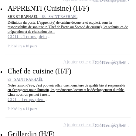
APPRENTI (Cuisine) (H/F)
SHR ST RAPHAEL -
83 - SAINT-RAPHAEL
Définition du poste: L'apprenti(e) de cuisine découvre et acquiert, sous la
responsabilité de son tuteur (Chef de Partie ou Second de cuisine), les techniques de
préparation et de réalisation des...
CDD - Temps plein
Publié il y a 16 jours
Ajouter cette offre à ma sélection
CDI
Temps plein
Chef de cuisine (H/F)
83 - SAINT-RAPHAËL
Notre raison d'être, c'est pouvoir offrir une nourriture de qualité bio et responsable
en s'engageant pour l'humain, les producteurs locaux et le développement durable.
Chez nous, on permet à nos...
CDI - Temps plein
Publié il y a 11 jours
Ajouter cette offre à ma sélection
CDI
Temps plein
Grillardin (H/F)