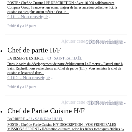
POSTE : Chef de Cuisine H/F DESCRIPTION : Avec 16 000 collaborateurs,
Compass Group France est un acteur majeur de la restauration collective. Ici, la
cuisine est bien plus qu'un métier : c'est un...
CDI - Non renseigné
Publié il y a 16 jours
Ajouter cette offre à ma sélection
CDD
Non renseigné
Chef de partie H/F
LA RÉSERVE ESTÉREL -
83 - SAINT-RAPHAËL
Dans le cadre du développement de notre établissement La Reserve - Esterel situé à
Saint-Raphaël, nous recherchons un Chef de partie (H/F). Vous assistez le chef de
cuisine et le second dans...
CDD - Non renseigné
Publié il y a 13 jours
Ajouter cette offre à ma sélection
CDI
Non renseigné
Chef de Partie Cuisine H/F
BARRIÈRE -
83 - SAINT-RAPHAËL
POSTE : Chef de Partie Cuisine H/F DESCRIPTION : VOS PRINCIPALES
MISSIONS SERONT - Réalisation culinaire, selon les fiches techniques établies ; -