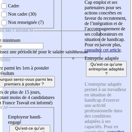
Cap emploi et ses
Cadre
partenaires pour ses
actions concrètes en
Non cadre (30)
faveur du recrutement,
Non renseignée (7)
de l’intégration et de
l’accompagnement de
IRE BRUT MINIMUM
ses collaborateurs en
situation de handicap.
re minimum
Pour en savoir plus,
consultez cet article
.
ssez une périodicité pour le salaire saisi
Entreprise adaptée
NITÉS
Qu'est-ce qu'une
z parmi les 1ers à postuler
entreprise adaptée
résultats
?
urquoi serez-vous parmi les
L'entreprise adaptée
premiers à postuler ?
permet à un travailleur
es de plus de 15 jours,
en situation de
tant moins de 4 candidatures
handicap d'exercer
t France Travail est informé)
une activité
ICAP
professionnelle dans
des conditions
Employeur handi-
adaptées à ses
engagé
capacités. Pour en
Qu'est-ce qu'un
savoir plus,
consultez