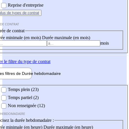
Reprise d'entreprise
plus
de types de contrat
 DE CONTRAT
ée de contrat
ée minimale (en mois)
Durée maximale (en mois)
mois
er
le filtre du type de contrat
les filtres de
Durée hebdo
madaire
 hebdomadaire
Temps plein (23)
Temps partiel (2)
Non renseignée (12)
 HEBDOMADAIRE
cisez la durée hebdomadaire :
ée minimale (en heure)
Durée maximale (en heure)