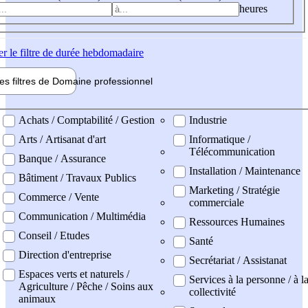
heures
er
le filtre de durée hebdomadaire
les filtres de
Domaine pro
fessionnel
ne professionel
Achats / Comptabilité / Gestion
Industrie
Arts / Artisanat d'art
Informatique /
Télécommunication
Banque / Assurance
Installation / Maintenance
Bâtiment / Travaux Publics
Marketing / Stratégie
Commerce / Vente
commerciale
Communication / Multimédia
Ressources Humaines
Conseil / Etudes
Santé
Direction d'entreprise
Secrétariat / Assistanat
Espaces verts et naturels /
Services à la personne / à l
Agriculture / Pêche / Soins aux
collectivité
animaux