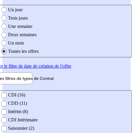
e création de l'offre
Un jour
Trois jours
Une semaine
Deux semaines
Un mois
Toutes les offres
er
le filtre de date de création de l'offre
les filtres de types de
Contrat
de contrat
CDI (16)
CDD (11)
Intérim (8)
CDI Intérimaire
Saisonnier (2)