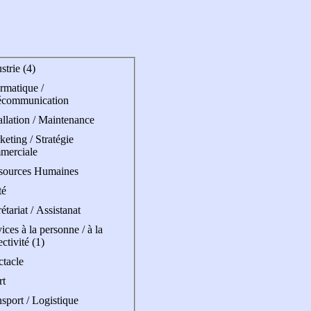
strie (4)
rmatique /
écommunication
allation / Maintenance
eting / Stratégie
merciale
sources Humaines
té
étariat / Assistanat
ices à la personne / à la
ectivité (1)
ctacle
rt
sport / Logistique