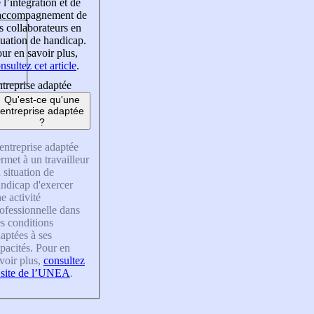
 l’intégration et de
’accompagnement de
s collaborateurs en
tuation de handicap.
ur en savoir plus,
nsultez cet article
.
treprise adaptée
Qu'est-ce qu'une
entreprise adaptée
?
entreprise adaptée
rmet à un travailleur
 situation de
ndicap d'exercer
e activité
ofessionnelle dans
s conditions
aptées à ses
pacités. Pour en
voir plus,
consultez
 site de l’UNEA
.