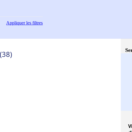
Appliquer
les filtres
Ser
(38)
V