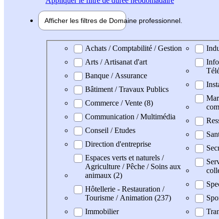
Appliquer
le filtre de durée hebdomadaire
Afficher les filtres de
Domaine pro
fessionnel
Domaine professionel
Achats / Comptabilité / Gestion
Indu
Arts / Artisanat d'art
Info
Tél
Banque / Assurance
Inst
Bâtiment / Travaux Publics
Mark
Commerce / Vente (8)
com
Communication / Multimédia
Res
Conseil / Etudes
San
Direction d'entreprise
Secr
Espaces verts et naturels /
Serv
Agriculture / Pêche / Soins aux
coll
animaux (2)
Spe
Hôtellerie - Restauration /
Tourisme / Animation (237)
Spo
Immobilier
Tran