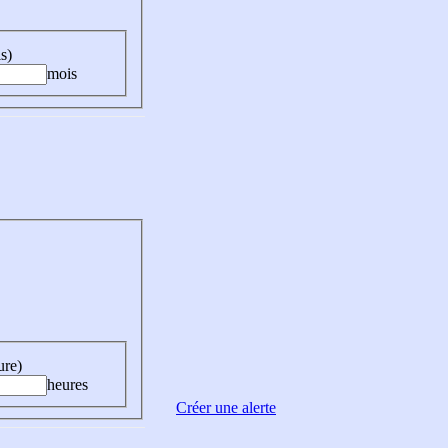
s)
mois
ure)
heures
Créer une alerte