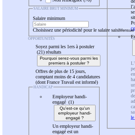
de
l
SALAIRE BRUT MINIMUM
se
si
Salaire minimum
Po
co
Choisissez une périodicité pour le salaire saisi
En
OPPORTUNITÉS
Soyez parmi les 1ers à postuler
(21)
résultats
Pourquoi serez-vous parmi les
L'
premiers à postuler ?
pe
Offres de plus de 15 jours,
en
comptant moins de 4 candidatures
ha
(dont France Travail est informé)
un
HANDICAP
pr
de
Employeur handi-
ad
engagé (1)
ca
Qu'est-ce qu'un
sa
employeur handi-
le
engagé ?
Un employeur handi-
engagé est un