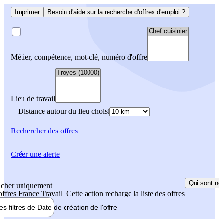
Imprimer
Besoin d'aide sur la recherche d'offres d'emploi ?
Métier, compétence, mot-clé, numéro d'offre
Lieu de travail
Distance autour du lieu choisi
Rechercher
des offres
Créer une alerte
Qui sont n
icher uniquement
 offres France Travail
Cette action recharge la liste des offres
les filtres de
Date de création
de l'offre