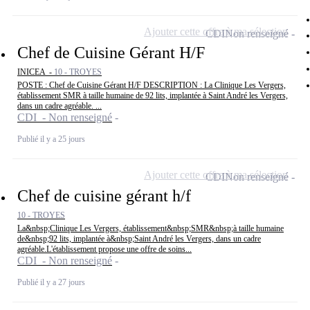
Ajouter cette offre à ma sélection
CDI
Non renseigné
Chef de Cuisine Gérant H/F
INICEA -
10 - TROYES
POSTE : Chef de Cuisine Gérant H/F DESCRIPTION : La Clinique Les Vergers,
établissement SMR à taille humaine de 92 lits, implantée à Saint André les Vergers,
dans un cadre agréable. ...
CDI - Non renseigné
Publié il y a 25 jours
Ajouter cette offre à ma sélection
CDI
Non renseigné
Chef de cuisine gérant h/f
10 - TROYES
La&nbsp;Clinique Les Vergers, établissement&nbsp;SMR&nbsp;à taille humaine
de&nbsp;92 lits, implantée à&nbsp;Saint André les Vergers, dans un cadre
agréable.L'établissement propose une offre de soins...
CDI - Non renseigné
Publié il y a 27 jours