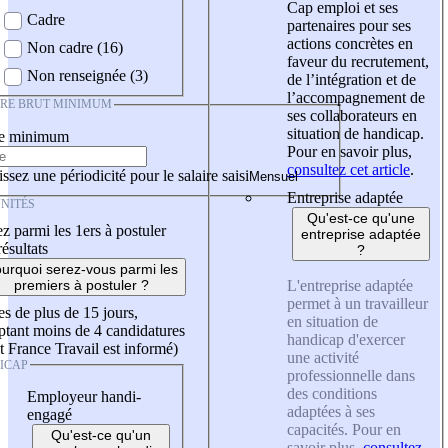
Cap emploi et ses
Cadre
partenaires pour ses
actions concrètes en
Non cadre (16)
faveur du recrutement,
Non renseignée (3)
de l’intégration et de
l’accompagnement de
IRE BRUT MINIMUM
ses collaborateurs en
situation de handicap.
re minimum
Pour en savoir plus,
consultez cet article
.
ssez une périodicité pour le salaire saisi
Entreprise adaptée
NITÉS
Qu'est-ce qu'une
z parmi les 1ers à postuler
entreprise adaptée
résultats
?
urquoi serez-vous parmi les
L'entreprise adaptée
premiers à postuler ?
permet à un travailleur
es de plus de 15 jours,
en situation de
tant moins de 4 candidatures
handicap d'exercer
t France Travail est informé)
une activité
ICAP
professionnelle dans
des conditions
Employeur handi-
adaptées à ses
engagé
capacités. Pour en
Qu'est-ce qu'un
savoir plus,
consultez