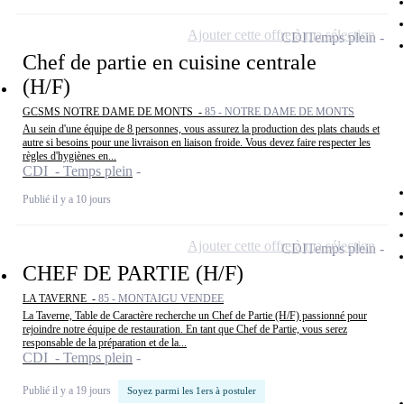
Ajouter cette offre à ma sélection
CDI
Temps plein
Chef de partie en cuisine centrale
(H/F)
GCSMS NOTRE DAME DE MONTS -
85 - NOTRE DAME DE MONTS
Au sein d'une équipe de 8 personnes, vous assurez la production des plats chauds et
autre si besoins pour une livraison en liaison froide. Vous devez faire respecter les
règles d'hygiènes en...
CDI - Temps plein
Publié il y a 10 jours
Ajouter cette offre à ma sélection
CDI
Temps plein
CHEF DE PARTIE (H/F)
LA TAVERNE -
85 - MONTAIGU VENDEE
La Taverne, Table de Caractère recherche un Chef de Partie (H/F) passionné pour
rejoindre notre équipe de restauration. En tant que Chef de Partie, vous serez
responsable de la préparation et de la...
CDI - Temps plein
Publié il y a 19 jours
Soyez parmi les 1ers à postuler