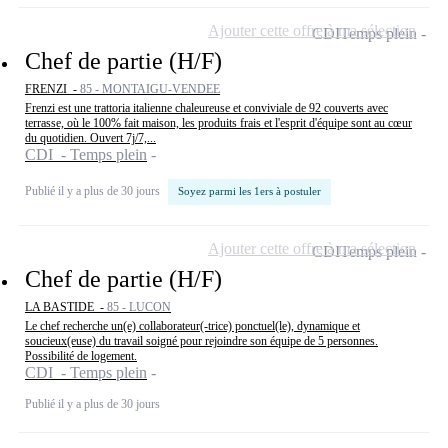
Ajouter cette offre à ma sélection
CDI
Temps plein
Chef de partie (H/F)
FRENZI -
85 - MONTAIGU-VENDEE
Frenzi est une trattoria italienne chaleureuse et conviviale de 92 couverts avec
terrasse, où le 100% fait maison, les produits frais et l'esprit d'équipe sont au cœur
du quotidien. Ouvert 7j/7,...
CDI - Temps plein
Publié il y a plus de 30 jours
Soyez parmi les 1ers à postuler
Ajouter cette offre à ma sélection
CDI
Temps plein
Chef de partie (H/F)
LA BASTIDE -
85 - LUCON
Le chef recherche un(e) collaborateur(-trice) ponctuel(le), dynamique et
soucieux(euse) du travail soigné pour rejoindre son équipe de 5 personnes.
Possibilité de logement.
CDI - Temps plein
Publié il y a plus de 30 jours