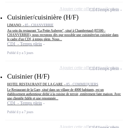
Ajouter cette offre à ma sélection
CDI
Temps plein
Cuisinier/cuisinière (H/F)
LIMANO -
85 - CHANVERRIE
Au sein du restaurant "La Petite Auberge", situé à Chambretaud (85500 -
CHANVERRIE), nous recrutons dès que possible une cuisinière/un cuisinier dans
le cadre d'un CDI, à temps plein. Nous...
CDI - Temps plein
Publié il y a 5 jours
Ajouter cette offre à ma sélection
CDI
Temps plein
Cuisinier (H/F)
HOTEL RESTAURANT DE LA GARE -
85 - COMMEQUIERS
Le Restaurant de la Gare, situé dans un village de 4000 habitants, est un
établissement authentique dédié à la cuisine de terroir, entièrement faite maison. Avec
une clientèle fidèle et une renommée...
CDI - Temps plein
Publié il y a 7 jours
Ajouter cette offre à ma sélection
CDI
Temps plein