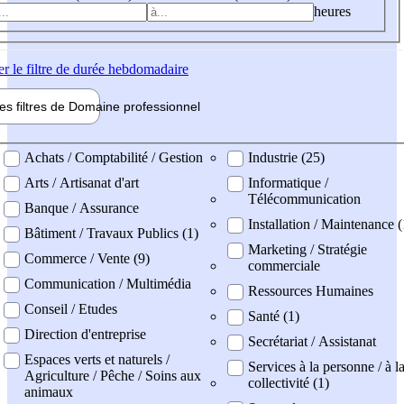
heures
er
le filtre de durée hebdomadaire
les filtres de
Domaine pro
fessionnel
ne professionel
Achats / Comptabilité / Gestion
Industrie (25)
Arts / Artisanat d'art
Informatique /
Télécommunication
Banque / Assurance
Installation / Maintenance (
Bâtiment / Travaux Publics (1)
Marketing / Stratégie
Commerce / Vente (9)
commerciale
Communication / Multimédia
Ressources Humaines
Conseil / Etudes
Santé (1)
Direction d'entreprise
Secrétariat / Assistanat
Espaces verts et naturels /
Services à la personne / à l
Agriculture / Pêche / Soins aux
collectivité (1)
animaux