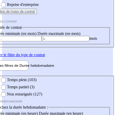
Reprise d'entreprise
plus
de types de contrat
 DE CONTRAT
ée de contrat
ée minimale (en mois)
Durée maximale (en mois)
mois
er
le filtre du type de contrat
les filtres de
Durée hebdo
madaire
 hebdomadaire
Temps plein (103)
Temps partiel (3)
Non renseignée (127)
 HEBDOMADAIRE
cisez la durée hebdomadaire :
ée minimale (en heure)
Durée maximale (en heure)