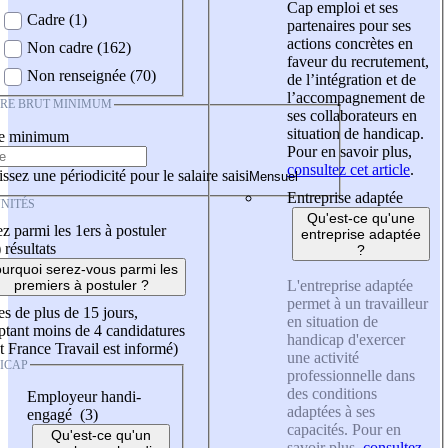
Cap emploi et ses
Cadre (1)
partenaires pour ses
actions concrètes en
Non cadre (162)
faveur du recrutement,
Non renseignée (70)
de l’intégration et de
l’accompagnement de
IRE BRUT MINIMUM
ses collaborateurs en
situation de handicap.
re minimum
Pour en savoir plus,
consultez cet article
.
ssez une périodicité pour le salaire saisi
Entreprise adaptée
NITÉS
Qu'est-ce qu'une
z parmi les 1ers à postuler
entreprise adaptée
)
résultats
?
urquoi serez-vous parmi les
L'entreprise adaptée
premiers à postuler ?
permet à un travailleur
es de plus de 15 jours,
en situation de
tant moins de 4 candidatures
handicap d'exercer
t France Travail est informé)
une activité
ICAP
professionnelle dans
des conditions
Employeur handi-
adaptées à ses
engagé (3)
capacités. Pour en
Qu'est-ce qu'un
savoir plus,
consultez