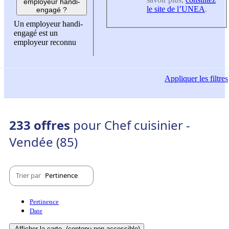
employeur handi-
le site de l’UNEA
.
engagé ?
Un employeur handi-
engagé est un
employeur reconnu
Appliquer
les filtres
233 offres
pour Chef cuisinier -
Vendée (85)
Trier par
Pertinence
Pertinence
Date
Afficher la carte
(contenu non-accessible)