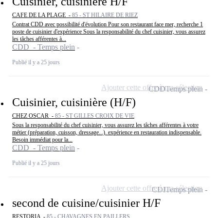
Cuisinier, cuisinière H/F
CAFE DE LA PLAGE -
85 - ST HILAIRE DE RIEZ
Contrat CDD avec possibilité d'évolution Pour son restaurant face mer, recherche 1
poste de cuisinier d'expérience Sous la responsabilité du chef cuisinier, vous assurez
les tâches afférentes à...
CDD - Temps plein
Publié il y a 25 jours
Ajouter cette offre à ma sélection
CDD
Temps plein
Cuisinier, cuisinière (H/F)
CHEZ OSCAR -
85 - ST GILLES CROIX DE VIE
Sous la responsabilité du chef cuisinier, vous assurez les tâches afférentes à votre
métier (préparation, cuisson, dressage...). expérience en restauration indispensable.
Besoin immédiat pour la...
CDD - Temps plein
Publié il y a 25 jours
Ajouter cette offre à ma sélection
CDI
Temps plein
second de cuisine/cuisinier H/F
RESTORIA -
85 - CHAVAGNES EN PAILLERS