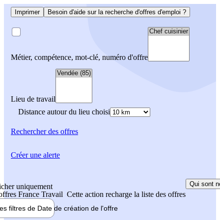
Imprimer
Besoin d'aide sur la recherche d'offres d'emploi ?
Métier, compétence, mot-clé, numéro d'offre
Lieu de travail
Distance autour du lieu choisi
Rechercher
des offres
Créer une alerte
Qui sont n
icher uniquement
 offres France Travail
Cette action recharge la liste des offres
les filtres de
Date de création
de l'offre