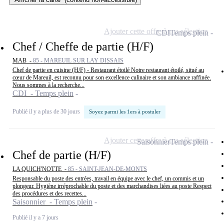
Ajouter cette offre à ma sélection
CDI
Temps plein
Chef / Cheffe de partie (H/F)
MAB -
85 - MAREUIL SUR LAY DISSAIS
Chef de partie en cuisine (H/F) - Restaurant étoilé Notre restaurant étoilé, situé au
cœur de Mareuil, est reconnu pour son excellence culinaire et son ambiance raffinée.
Nous sommes à la recherche...
CDI - Temps plein
Publié il y a plus de 30 jours
Soyez parmi les 1ers à postuler
Ajouter cette offre à ma sélection
Saisonnier
Temps plein
Chef de partie (H/F)
LA QUICH'NOTTE -
85 - SAINT-JEAN-DE-MONTS
Responsable du poste des entrées, travail en équipe avec le chef, un commis et un
plongeur. Hygiène irréprochable du poste et des marchandises liées au poste Respect
des procédures et des recettes...
Saisonnier - Temps plein
Publié il y a 7 jours