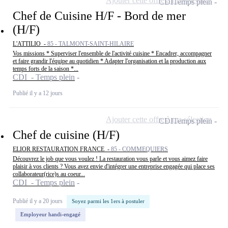
Ajouter cette offre à ma sélection
CDI
Temps plein
Chef de Cuisine H/F - Bord de mer
(H/F)
L'ATTILIO -
85 - TALMONT-SAINT-HILAIRE
Vos missions * Superviser l'ensemble de l'activité cuisine * Encadrer, accompagner
et faire grandir l'équipe au quotidien * Adapter l'organisation et la production aux
temps forts de la saison *...
CDI - Temps plein
Publié il y a 12 jours
Ajouter cette offre à ma sélection
CDI
Temps plein
Chef de cuisine (H/F)
ELIOR RESTAURATION FRANCE -
85 - COMMEQUIERS
Découvrez le job que vous voulez ! La restauration vous parle et vous aimez faire
plaisir à vos clients ? Vous avez envie d'intégrer une entreprise engagée qui place ses
collaborateur(rice)s au coeur...
CDI - Temps plein
Publié il y a 20 jours
Soyez parmi les 1ers à postuler
Employeur handi-engagé