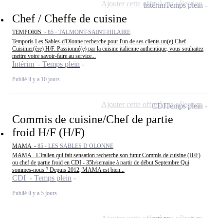
Ajouter cette offre à ma sélection
Intérim
Temps plein
Chef / Cheffe de cuisine
TEMPORIS -
85 - TALMONT-SAINT-HILAIRE
Temporis Les Sables-d'Olonne recherche pour l'un de ses clients un(e) Chef
Cuisinier(ère) H/F. Passionné(e) par la cuisine italienne authentique, vous souhaitez
mettre votre savoir-faire au service...
Intérim - Temps plein
Publié il y a 10 jours
Ajouter cette offre à ma sélection
CDI
Temps plein
Commis de cuisine/Chef de partie
froid H/F (H/F)
MAMA -
85 - LES SABLES D OLONNE
MAMA - L'Italien qui fait sensation recherche son futur Commis de cuisine (H/F)
ou chef de partie froid en CDI - 35h/semaine à partir de début Septembre Qui
sommes-nous ? Depuis 2012, MAMA est bien...
CDI - Temps plein
Publié il y a 5 jours