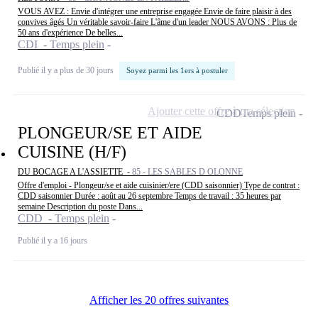
VOUS AVEZ : Envie d'intégrer une entreprise engagée Envie de faire plaisir à des
convives âgés Un véritable savoir-faire L'âme d'un leader NOUS AVONS : Plus de
50 ans d'expérience De belles...
CDI - Temps plein
Publié il y a plus de 30 jours
Soyez parmi les 1ers à postuler
Ajouter cette offre à ma sélection
CDD
Temps plein
PLONGEUR/SE ET AIDE
CUISINE (H/F)
DU BOCAGE A L'ASSIETTE -
85 - LES SABLES D OLONNE
Offre d'emploi - Plongeur/se et aide cuisinier/ere (CDD saisonnier) Type de contrat :
CDD saisonnier Durée : août au 26 septembre Temps de travail : 35 heures par
semaine Description du poste Dans...
CDD - Temps plein
Publié il y a 16 jours
Afficher les 20 offres suivantes