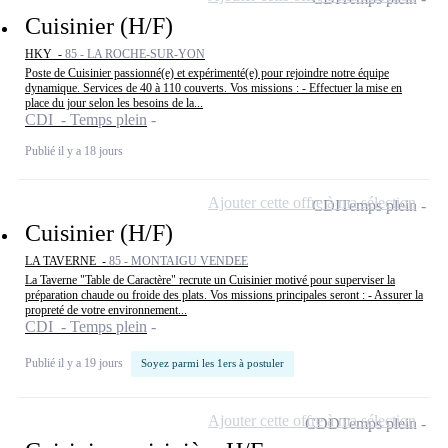
Cuisinier (H/F)
HKY -
85 - LA ROCHE-SUR-YON
Poste de Cuisinier passionné(e) et expérimenté(e) pour rejoindre notre équipe
dynamique. Services de 40 à 110 couverts. Vos missions : - Effectuer la mise en
place du jour selon les besoins de la...
CDI - Temps plein
Publié il y a 18 jours
Ajouter cette offre à ma sélection
CDI
Temps plein
Cuisinier (H/F)
LA TAVERNE -
85 - MONTAIGU VENDEE
La Taverne "Table de Caractère" recrute un Cuisinier motivé pour superviser la
préparation chaude ou froide des plats. Vos missions principales seront : - Assurer la
propreté de votre environnement...
CDI - Temps plein
Publié il y a 19 jours
Soyez parmi les 1ers à postuler
Ajouter cette offre à ma sélection
CDD
Temps plein