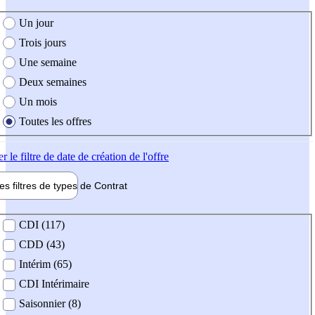
e création de l'offre
Un jour
Trois jours
Une semaine
Deux semaines
Un mois
Toutes les offres
er
le filtre de date de création de l'offre
les filtres de types de
Contrat
de contrat
CDI (117)
CDD (43)
Intérim (65)
CDI Intérimaire
Saisonnier (8)