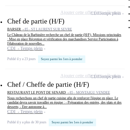
Ajouter cette offre à ma sélection
CDI
Temps plein
Chef de partie (H/F)
BARSER -
85 - ST LAURENT SUR SEVRE
Le Château de la Barbinière recherche un chef de partie (H/F). Missions principales
: Mise en place Réception et vérification des marchandises Service Participation à
l'élaboration de nouvelles...
CDI - Temps plein
Publié il y a 23 jours
Soyez parmi les 1ers à postuler
Ajouter cette offre à ma sélection
CDI
Temps plein
Chef / Cheffe de partie (H/F)
RESTAURANT LE PONT DE SENARD -
85 - MONTAIGU VENDEE
Nous recherchons un chef de partie cuisine afin de renforcer l'équipe en place. Le
candidat devra savoir travailler en équipe : - Préparation des entrées, des plats et des
desserts; - Etre autonome à...
CDI - Temps plein
Publié il y a plus de 30 jours
Soyez parmi les 1ers à postuler