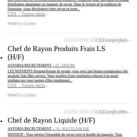
distribution alimentaire un manager de rayon. Dans le respect de la politique de
l'enseigne, vous développez votre rayon en toute...
CDI - Temps plein
Publié il y a 2 jours
Ajouter cette offre à ma sélection
CDI
Temps plein
Chef de Rayon Produits Frais LS
(H/F)
ASTORIA RECRUTEMENT -
25 - DOUBS
LES MISSIONS Homme/femme de terrain, vous avez une bonne connaissance des
produits frais libre service. Vous justifiez d'une expérience réussie à un poste
similaire qui vous permet d'être rapidement...
CDI - Temps plein
Publié il y a 2 jours
Ajouter cette offre à ma sélection
CDI
Temps plein
Chef de Rayon Liquide (H/F)
ASTORIA RECRUTEMENT -
74 - HAUTE-SAVOIE
MISSION : Vous gérerez l'ensemble du rayon cave et liquide du magasin. Vous