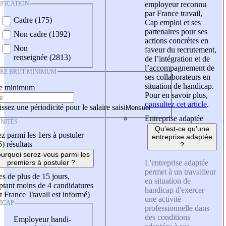
IFICATION
employeur reconnu
par France travail,
Cadre (175)
Cap emploi et ses
partenaires pour ses
Non cadre (1392)
actions concrètes en
Non
faveur du recrutement,
renseignée (2813)
de l’intégration et de
l’accompagnement de
IRE BRUT MINIMUM
ses collaborateurs en
situation de handicap.
re minimum
Pour en savoir plus,
consultez cet article
.
ssez une périodicité pour le salaire saisi
Entreprise adaptée
NITÉS
Qu'est-ce qu'une
z parmi les 1ers à postuler
entreprise adaptée
6)
résultats
?
urquoi serez-vous parmi les
L'entreprise adaptée
premiers à postuler ?
permet à un travailleur
es de plus de 15 jours,
en situation de
tant moins de 4 candidatures
handicap d'exercer
t France Travail est informé)
une activité
ICAP
professionnelle dans
des conditions
Employeur handi-