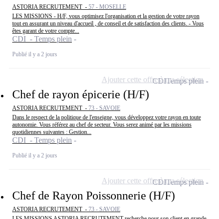
ASTORIA RECRUTEMENT -
57 - MOSELLE
LES MISSIONS - H/F, vous optimisez l'organisation et la gestion de votre rayon
tout en assurant un niveau d'accueil , de conseil et de satisfaction des clients. - Vous
êtes garant de votre compte...
CDI - Temps plein
Publié il y a 2 jours
Ajouter cette offre à ma sélection
CDI
Temps plein
Chef de rayon épicerie (H/F)
ASTORIA RECRUTEMENT -
73 - SAVOIE
Dans le respect de la politique de l'enseigne, vous développez votre rayon en toute
autonomie. Vous référez au chef de secteur. Vous serez animé par les missions
quotidiennes suivantes : Gestion...
CDI - Temps plein
Publié il y a 2 jours
Ajouter cette offre à ma sélection
CDI
Temps plein
Chef de Rayon Poissonnerie (H/F)
ASTORIA RECRUTEMENT -
73 - SAVOIE
LES MISSIONS ASTORIA RECRUTEMENT recherche pour son client en grande