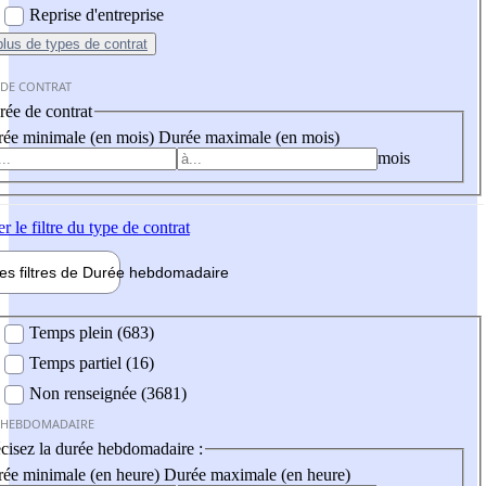
Reprise d'entreprise
plus
de types de contrat
 DE CONTRAT
ée de contrat
ée minimale (en mois)
Durée maximale (en mois)
mois
er
le filtre du type de contrat
les filtres de
Durée hebdo
madaire
 hebdomadaire
Temps plein (683)
Temps partiel (16)
Non renseignée (3681)
 HEBDOMADAIRE
cisez la durée hebdomadaire :
ée minimale (en heure)
Durée maximale (en heure)