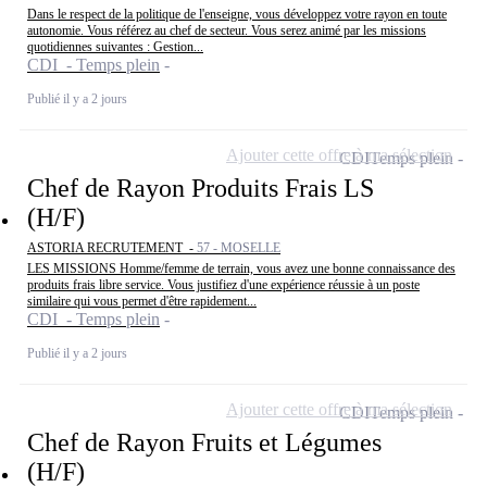
Dans le respect de la politique de l'enseigne, vous développez votre rayon en toute
autonomie. Vous référez au chef de secteur. Vous serez animé par les missions
quotidiennes suivantes : Gestion...
CDI - Temps plein
Publié il y a 2 jours
Ajouter cette offre à ma sélection
CDI
Temps plein
Chef de Rayon Produits Frais LS
(H/F)
ASTORIA RECRUTEMENT -
57 - MOSELLE
LES MISSIONS Homme/femme de terrain, vous avez une bonne connaissance des
produits frais libre service. Vous justifiez d'une expérience réussie à un poste
similaire qui vous permet d'être rapidement...
CDI - Temps plein
Publié il y a 2 jours
Ajouter cette offre à ma sélection
CDI
Temps plein
Chef de Rayon Fruits et Légumes
(H/F)