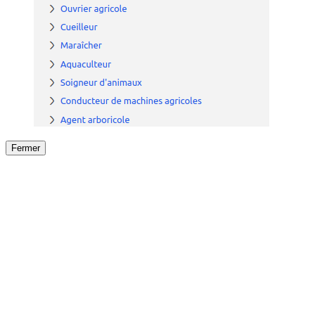
Fermer
Fermer
le détail de l'offre
/
Offre
sur
Offre précéden