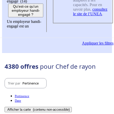
adaptées à ses
engagé (14)
capacités. Pour en
Qu'est-ce qu'un
savoir plus,
consultez
employeur handi-
le site de l’UNEA
.
engagé ?
Un employeur handi-
engagé est un
Appliquer
les filtres
4380 offres
pour Chef de rayon
Trier par
Pertinence
Pertinence
Date
Afficher la carte
(contenu non-accessible)