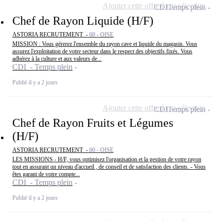
Ajouter cette offre à ma sélection
CDI
Temps plein
Chef de Rayon Liquide (H/F)
ASTORIA RECRUTEMENT -
60 - OISE
MISSION : Vous gérerez l'ensemble du rayon cave et liquide du magasin. Vous
assurez l'exploitation de votre secteur dans le respect des objectifs fixés. Vous
adhérez à la culture et aux valeurs de...
CDI - Temps plein
Publié il y a 2 jours
Ajouter cette offre à ma sélection
CDI
Temps plein
Chef de Rayon Fruits et Légumes
(H/F)
ASTORIA RECRUTEMENT -
60 - OISE
LES MISSIONS - H/F, vous optimisez l'organisation et la gestion de votre rayon
tout en assurant un niveau d'accueil , de conseil et de satisfaction des clients. - Vous
êtes garant de votre compte...
CDI - Temps plein
Publié il y a 2 jours