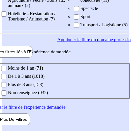
Agriculture / Pêche / Soins aux
collectivité (11)
animaux (2)
Spectacle
Hôtellerie - Restauration /
Sport
Tourisme / Animation (7)
Transport / Logistique (5)
Appliquer
le filtre du domaine professi
es filtres liés à l'
Expérience
demandée
ience demandée
Moins de 1 an (71)
De 1 à 3 ans (1018)
Plus de 3 ans (158)
Non renseignée (932)
er
le filtre de l'expérience demandée
Plus De
Filtres