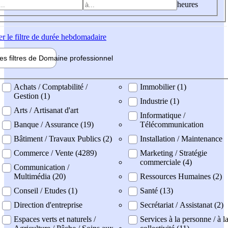
heures
er
le filtre de durée hebdomadaire
les filtres de
Domaine pro
fessionnel
ne professionel
Achats / Comptabilité /
Immobilier (1)
Gestion (1)
Industrie (1)
Arts / Artisanat d'art
Informatique /
Banque / Assurance (19)
Télécommunication
Bâtiment / Travaux Publics (2)
Installation / Maintenance
Commerce / Vente (4289)
Marketing / Stratégie
commerciale (4)
Communication /
Multimédia (20)
Ressources Humaines (2)
Conseil / Etudes (1)
Santé (13)
Direction d'entreprise
Secrétariat / Assistanat (2)
Espaces verts et naturels /
Services à la personne / à l