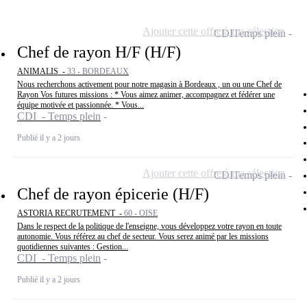
Ajouter cette offre à ma sélection
CDI
Temps plein
Chef de rayon H/F (H/F)
ANIMALIS -
33 - BORDEAUX
Nous recherchons activement pour notre magasin à Bordeaux , un ou une Chef de
Rayon Vos futures missions : * Vous aimez animer, accompagnez et fédérer une
équipe motivée et passionnée. * Vous...
CDI - Temps plein
Publié il y a 2 jours
Ajouter cette offre à ma sélection
CDI
Temps plein
Chef de rayon épicerie (H/F)
ASTORIA RECRUTEMENT -
60 - OISE
Dans le respect de la politique de l'enseigne, vous développez votre rayon en toute
autonomie. Vous référez au chef de secteur. Vous serez animé par les missions
quotidiennes suivantes : Gestion...
CDI - Temps plein
Publié il y a 2 jours