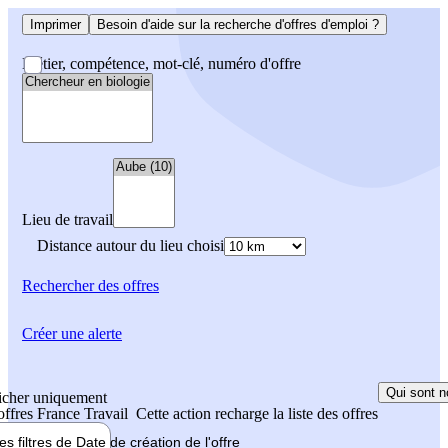
Imprimer
Besoin d'aide sur la recherche d'offres d'emploi ?
Métier, compétence, mot-clé, numéro d'offre
Lieu de travail
Distance autour du lieu choisi
Rechercher
des offres
Créer une alerte
Qui sont n
icher uniquement
 offres France Travail
Cette action recharge la liste des offres
les filtres de
Date de création
de l'offre