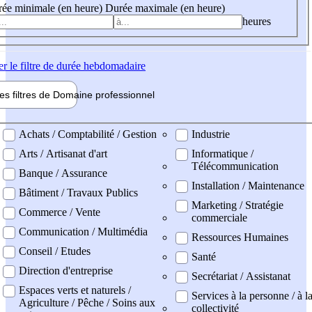
ée minimale (en heure)
Durée maximale (en heure)
heures
er
le filtre de durée hebdomadaire
les filtres de
Domaine pro
fessionnel
ne professionel
Achats / Comptabilité / Gestion
Industrie
Arts / Artisanat d'art
Informatique /
Télécommunication
Banque / Assurance
Installation / Maintenance
Bâtiment / Travaux Publics
Marketing / Stratégie
Commerce / Vente
commerciale
Communication / Multimédia
Ressources Humaines
Conseil / Etudes
Santé
Direction d'entreprise
Secrétariat / Assistanat
Espaces verts et naturels /
Services à la personne / à l
Agriculture / Pêche / Soins aux
collectivité