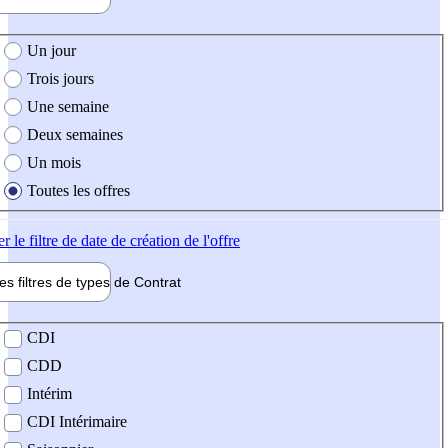
e création de l'offre
Un jour
Trois jours
Une semaine
Deux semaines
Un mois
Toutes les offres
er
le filtre de date de création de l'offre
les filtres de types de
Contrat
de contrat
CDI
CDD
Intérim
CDI Intérimaire