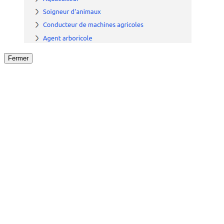
Fermer
Fermer
le détail de l'offre
/
Offre
sur
Offre précéden