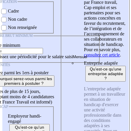
IFICATION
par France travail,
Cap emploi et ses
Cadre
partenaires pour ses
actions concrètes en
Non cadre
faveur du recrutement,
Non renseignée
de l’intégration et de
l’accompagnement de
IRE BRUT MINIMUM
ses collaborateurs en
situation de handicap.
re minimum
Pour en savoir plus,
consultez cet article
.
ssez une périodicité pour le salaire saisi
Entreprise adaptée
NITÉS
Qu'est-ce qu'une
z parmi les 1ers à postuler
entreprise adaptée
?
urquoi serez-vous parmi les
premiers à postuler ?
L'entreprise adaptée
es de plus de 15 jours,
permet à un travailleur
tant moins de 4 candidatures
en situation de
t France Travail est informé)
handicap d'exercer
ICAP
une activité
professionnelle dans
Employeur handi-
des conditions
engagé
adaptées à ses
Qu'est-ce qu'un
capacités. Pour en