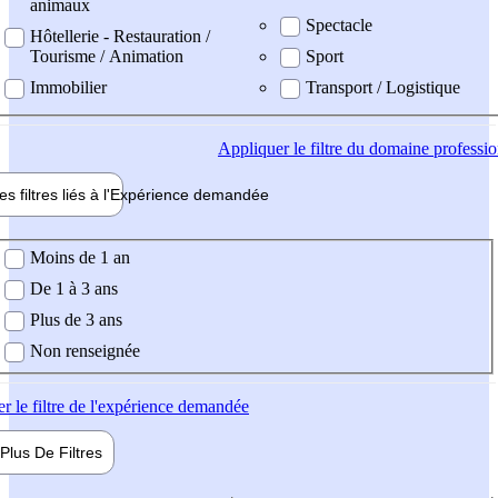
animaux
Spectacle
Hôtellerie - Restauration /
Tourisme / Animation
Sport
Immobilier
Transport / Logistique
Appliquer
le filtre du domaine professi
es filtres liés à l'
Expérience
demandée
ience demandée
Moins de 1 an
De 1 à 3 ans
Plus de 3 ans
Non renseignée
er
le filtre de l'expérience demandée
Plus De
Filtres