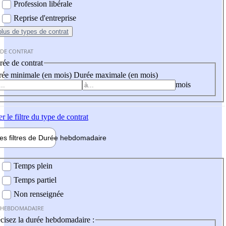
Profession libérale
Reprise d'entreprise
plus
de types de contrat
 DE CONTRAT
ée de contrat
ée minimale (en mois)
Durée maximale (en mois)
mois
er
le filtre du type de contrat
les filtres de
Durée hebdo
madaire
 hebdomadaire
Temps plein
Temps partiel
Non renseignée
 HEBDOMADAIRE
cisez la durée hebdomadaire :