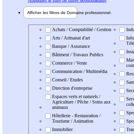
Appliquer
le filtre de durée hebdomadaire
Afficher les filtres de
Domaine pro
fessionnel
Domaine professionel
Achats / Comptabilité / Gestion
Indu
Arts / Artisanat d'art
Info
Tél
Banque / Assurance
Inst
Bâtiment / Travaux Publics
Mark
Commerce / Vente
com
Communication / Multimédia
Res
Conseil / Etudes
San
Direction d'entreprise
Secr
Espaces verts et naturels /
Serv
Agriculture / Pêche / Soins aux
coll
animaux
Spe
Hôtellerie - Restauration /
Tourisme / Animation
Spo
Immobilier
Tran