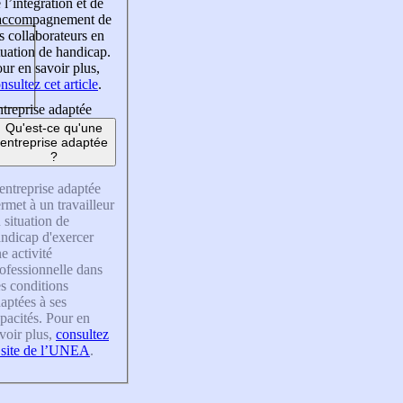
 l’intégration et de
’accompagnement de
s collaborateurs en
tuation de handicap.
ur en savoir plus,
nsultez cet article
.
treprise adaptée
Qu'est-ce qu'une
entreprise adaptée
?
entreprise adaptée
rmet à un travailleur
 situation de
ndicap d'exercer
e activité
ofessionnelle dans
s conditions
aptées à ses
pacités. Pour en
voir plus,
consultez
 site de l’UNEA
.