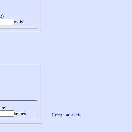
s)
mois
ure)
heures
Créer une alerte