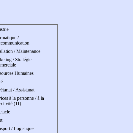
strie
rmatique /
écommunication
allation / Maintenance
eting / Stratégie
merciale
sources Humaines
té
étariat / Assistanat
ices à la personne / à la
ectivité (11)
ctacle
rt
sport / Logistique