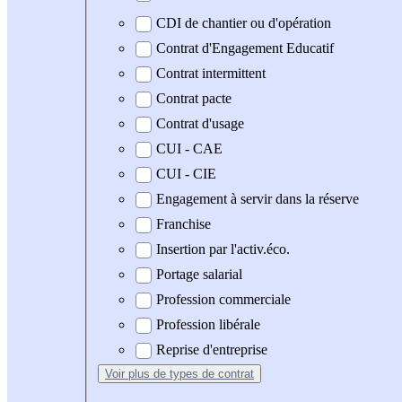
CDI de chantier ou d'opération
Contrat d'Engagement Educatif
Contrat intermittent
Contrat pacte
Contrat d'usage
CUI - CAE
CUI - CIE
Engagement à servir dans la réserve
Franchise
Insertion par l'activ.éco.
Portage salarial
Profession commerciale
Profession libérale
Reprise d'entreprise
Voir plus
de types de contrat