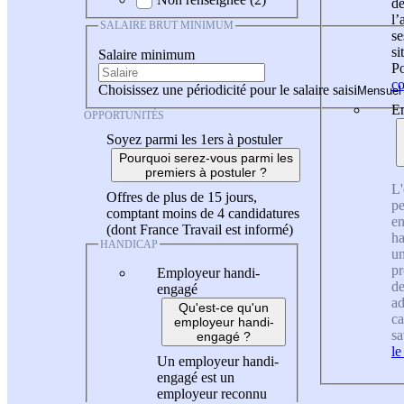
de
l
SALAIRE BRUT MINIMUM
se
si
Salaire minimum
Po
co
Choisissez une périodicité pour le salaire saisi
En
OPPORTUNITÉS
Soyez parmi les 1ers à postuler
Pourquoi serez-vous parmi les
premiers à postuler ?
L'
Offres de plus de 15 jours,
pe
comptant moins de 4 candidatures
en
(dont France Travail est informé)
ha
HANDICAP
un
pr
Employeur handi-
de
engagé
ad
Qu'est-ce qu'un
ca
employeur handi-
sa
engagé ?
le
Un employeur handi-
engagé est un
employeur reconnu