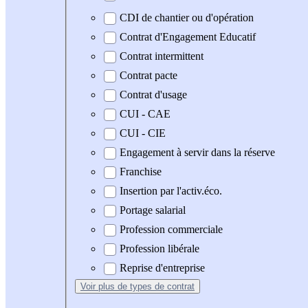
CDI de chantier ou d'opération
Contrat d'Engagement Educatif
Contrat intermittent
Contrat pacte
Contrat d'usage
CUI - CAE
CUI - CIE
Engagement à servir dans la réserve
Franchise
Insertion par l'activ.éco.
Portage salarial
Profession commerciale
Profession libérale
Reprise d'entreprise
Voir plus
de types de contrat