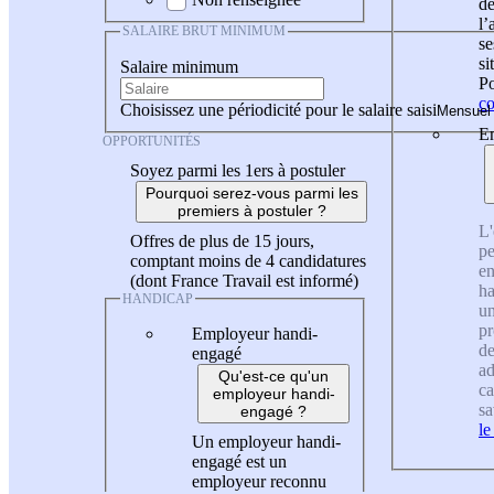
de
l
SALAIRE BRUT MINIMUM
se
si
Salaire minimum
Po
co
Choisissez une périodicité pour le salaire saisi
En
OPPORTUNITÉS
Soyez parmi les 1ers à postuler
Pourquoi serez-vous parmi les
premiers à postuler ?
L'
Offres de plus de 15 jours,
pe
comptant moins de 4 candidatures
en
(dont France Travail est informé)
ha
HANDICAP
un
pr
Employeur handi-
de
engagé
ad
Qu'est-ce qu'un
ca
employeur handi-
sa
engagé ?
le
Un employeur handi-
engagé est un
employeur reconnu