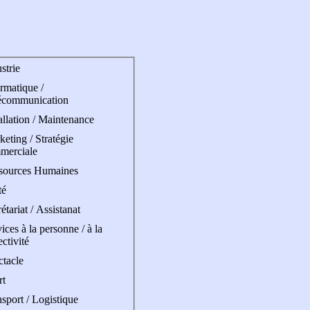
strie
rmatique /
écommunication
allation / Maintenance
eting / Stratégie
merciale
sources Humaines
té
étariat / Assistanat
ices à la personne / à la
ectivité
ctacle
rt
sport / Logistique