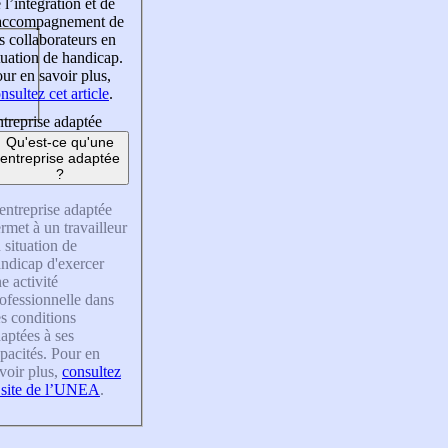
 l’intégration et de
’accompagnement de
s collaborateurs en
tuation de handicap.
ur en savoir plus,
nsultez cet article
.
treprise adaptée
Qu'est-ce qu'une
entreprise adaptée
?
entreprise adaptée
rmet à un travailleur
 situation de
ndicap d'exercer
e activité
ofessionnelle dans
s conditions
aptées à ses
pacités. Pour en
voir plus,
consultez
 site de l’UNEA
.