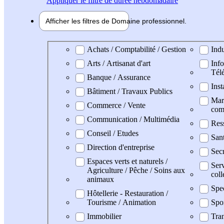
Appliquer
le filtre de durée hebdomadaire
Afficher les filtres de
Domaine pro
fessionnel
Domaine professionel
Achats / Comptabilité / Gestion
Indu
Arts / Artisanat d'art
Info
Tél
Banque / Assurance
Inst
Bâtiment / Travaux Publics
Mark
Commerce / Vente
com
Communication / Multimédia
Res
Conseil / Etudes
San
Direction d'entreprise
Secr
Espaces verts et naturels /
Serv
Agriculture / Pêche / Soins aux
coll
animaux
Spe
Hôtellerie - Restauration /
Tourisme / Animation
Spo
Immobilier
Tran