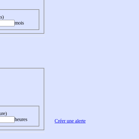
s)
mois
ure)
heures
Créer une alerte