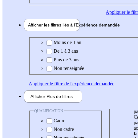
Appliquer
le fil
Afficher les filtres liés à l'
Expérience
demandée
Expérience demandée
Moins de 1 an
De 1 à 3 ans
Plus de 3 ans
Non renseignée
Appliquer
le filtre de l'expérience demandée
Afficher
Plus de
filtres
QUALIFICATION
pa
Ca
Cadre
pa
ac
Non cadre
fa
Non renseignée