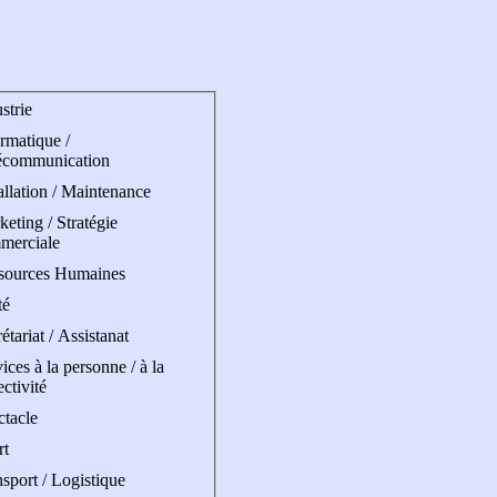
strie
rmatique /
écommunication
allation / Maintenance
eting / Stratégie
merciale
sources Humaines
té
étariat / Assistanat
ices à la personne / à la
ectivité
ctacle
rt
sport / Logistique