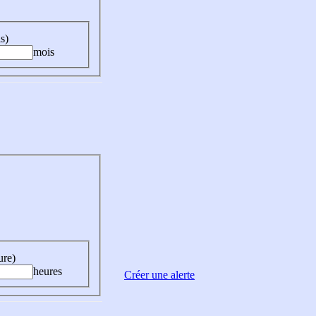
s)
mois
ure)
heures
Créer une alerte