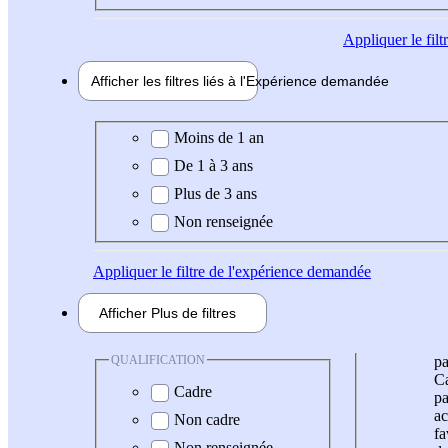
Appliquer
le fil
Afficher les filtres liés à l'
Expérience
demandée
Expérience demandée
Moins de 1 an
De 1 à 3 ans
Plus de 3 ans
Non renseignée
Appliquer
le filtre de l'expérience demandée
Afficher
Plus de
filtres
QUALIFICATION
pa
Ca
Cadre
pa
ac
Non cadre
fa
Non renseignée