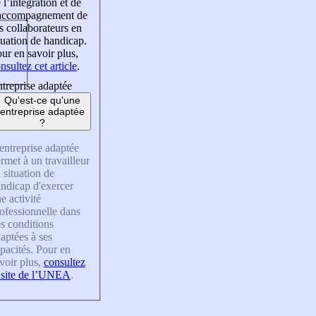
 l’intégration et de
’accompagnement de
s collaborateurs en
tuation de handicap.
ur en savoir plus,
nsultez cet article
.
treprise adaptée
Qu'est-ce qu'une
entreprise adaptée
?
entreprise adaptée
rmet à un travailleur
 situation de
ndicap d'exercer
e activité
ofessionnelle dans
s conditions
aptées à ses
pacités. Pour en
voir plus,
consultez
 site de l’UNEA
.