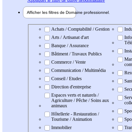
Appliquer
le filtre de durée hebdomadaire
Afficher les filtres de
Domaine pro
fessionnel
Domaine professionel
Achats / Comptabilité / Gestion
Indu
Arts / Artisanat d'art
Info
Tél
Banque / Assurance
Inst
Bâtiment / Travaux Publics
Mark
Commerce / Vente
com
Communication / Multimédia
Res
Conseil / Etudes
San
Direction d'entreprise
Secr
Espaces verts et naturels /
Serv
Agriculture / Pêche / Soins aux
coll
animaux
Spe
Hôtellerie - Restauration /
Tourisme / Animation
Spo
Immobilier
Tran