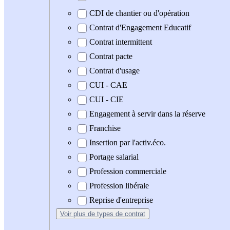
CDI de chantier ou d'opération
Contrat d'Engagement Educatif
Contrat intermittent
Contrat pacte
Contrat d'usage
CUI - CAE
CUI - CIE
Engagement à servir dans la réserve
Franchise
Insertion par l'activ.éco.
Portage salarial
Profession commerciale
Profession libérale
Reprise d'entreprise
Voir plus
de types de contrat