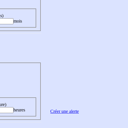
s)
mois
ure)
heures
Créer une alerte