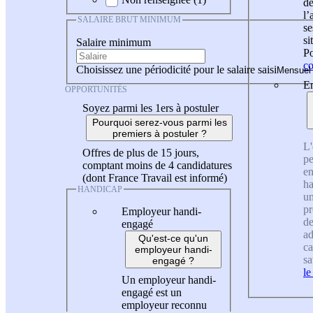
de
l
SALAIRE BRUT MINIMUM
se
si
Salaire minimum
Po
co
Choisissez une périodicité pour le salaire saisi
En
OPPORTUNITÉS
Soyez parmi les 1ers à postuler
Pourquoi serez-vous parmi les
premiers à postuler ?
L'
Offres de plus de 15 jours,
pe
comptant moins de 4 candidatures
en
(dont France Travail est informé)
ha
HANDICAP
un
pr
Employeur handi-
de
engagé
ad
Qu'est-ce qu'un
ca
employeur handi-
sa
engagé ?
le
Un employeur handi-
engagé est un
employeur reconnu