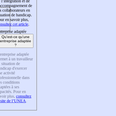
 l’intégration et de
’accompagnement de
s collaborateurs en
tuation de handicap.
ur en savoir plus,
nsultez cet article
.
treprise adaptée
Qu'est-ce qu'une
entreprise adaptée
?
entreprise adaptée
rmet à un travailleur
 situation de
ndicap d'exercer
e activité
ofessionnelle dans
s conditions
aptées à ses
pacités. Pour en
voir plus,
consultez
 site de l’UNEA
.