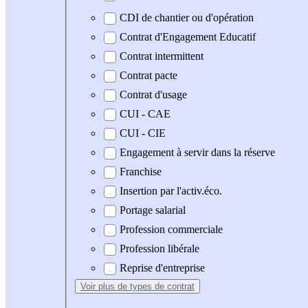
CDI de chantier ou d'opération
Contrat d'Engagement Educatif
Contrat intermittent
Contrat pacte
Contrat d'usage
CUI - CAE
CUI - CIE
Engagement à servir dans la réserve
Franchise
Insertion par l'activ.éco.
Portage salarial
Profession commerciale
Profession libérale
Reprise d'entreprise
Voir plus
de types de contrat