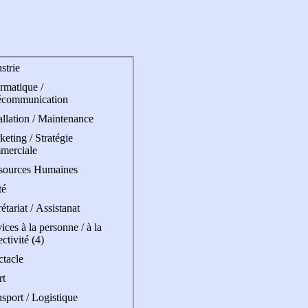
strie
rmatique /
écommunication
allation / Maintenance
eting / Stratégie
merciale
sources Humaines
té
étariat / Assistanat
ices à la personne / à la
ectivité (4)
ctacle
rt
sport / Logistique