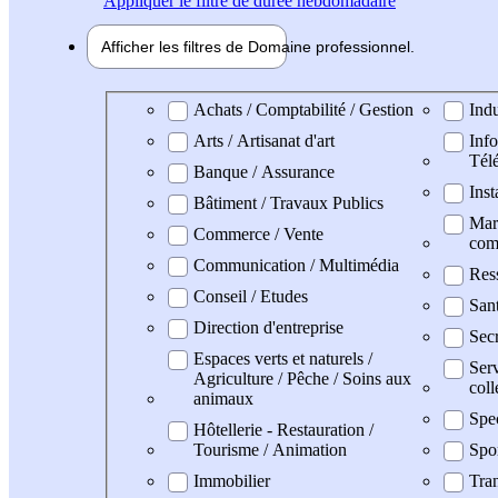
Appliquer
le filtre de durée hebdomadaire
Afficher les filtres de
Domaine pro
fessionnel
Domaine professionel
Achats / Comptabilité / Gestion
Indu
Arts / Artisanat d'art
Info
Tél
Banque / Assurance
Inst
Bâtiment / Travaux Publics
Mark
Commerce / Vente
com
Communication / Multimédia
Res
Conseil / Etudes
San
Direction d'entreprise
Secr
Espaces verts et naturels /
Serv
Agriculture / Pêche / Soins aux
coll
animaux
Spe
Hôtellerie - Restauration /
Tourisme / Animation
Spo
Immobilier
Tran