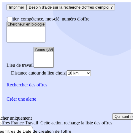
Imprimer
Besoin d'aide sur la recherche d'offres d'emploi ?
Métier, compétence, mot-clé, numéro d'offre
Lieu de travail
Distance autour du lieu choisi
Rechercher
des offres
Créer une alerte
Qui sont n
icher uniquement
 offres France Travail
Cette action recharge la liste des offres
les filtres de
Date de création
de l'offre