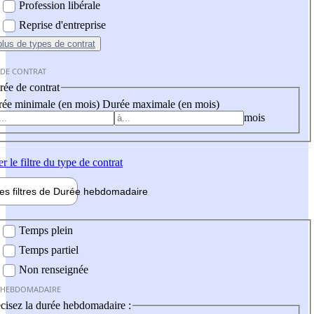
Profession libérale
Reprise d'entreprise
plus
de types de contrat
 DE CONTRAT
ée de contrat
ée minimale (en mois)
Durée maximale (en mois)
mois
er
le filtre du type de contrat
les filtres de
Durée hebdo
madaire
 hebdomadaire
Temps plein
Temps partiel
Non renseignée
 HEBDOMADAIRE
cisez la durée hebdomadaire :