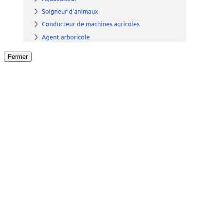
Fermer
Fermer
le détail de l'offre
/
Offre
sur
Offre précéden