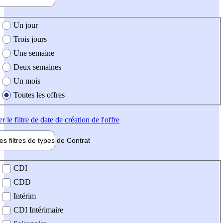
e création de l'offre
Un jour
Trois jours
Une semaine
Deux semaines
Un mois
Toutes les offres
er
le filtre de date de création de l'offre
les filtres de types de
Contrat
de contrat
CDI
CDD
Intérim
CDI Intérimaire