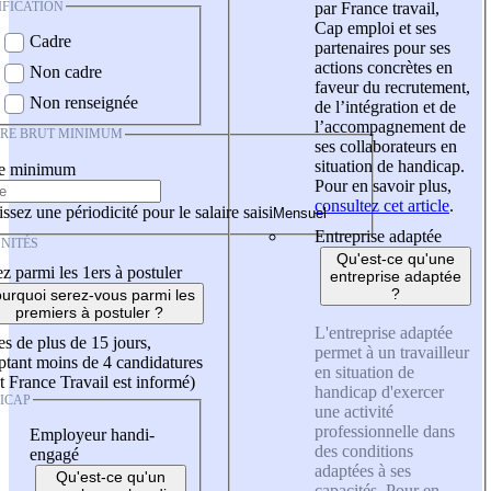
IFICATION
par France travail,
Cap emploi et ses
Cadre
partenaires pour ses
actions concrètes en
Non cadre
faveur du recrutement,
Non renseignée
de l’intégration et de
l’accompagnement de
IRE BRUT MINIMUM
ses collaborateurs en
situation de handicap.
re minimum
Pour en savoir plus,
consultez cet article
.
ssez une périodicité pour le salaire saisi
Entreprise adaptée
NITÉS
Qu'est-ce qu'une
z parmi les 1ers à postuler
entreprise adaptée
?
urquoi serez-vous parmi les
premiers à postuler ?
L'entreprise adaptée
es de plus de 15 jours,
permet à un travailleur
tant moins de 4 candidatures
en situation de
t France Travail est informé)
handicap d'exercer
ICAP
une activité
professionnelle dans
Employeur handi-
des conditions
engagé
adaptées à ses
Qu'est-ce qu'un
capacités. Pour en