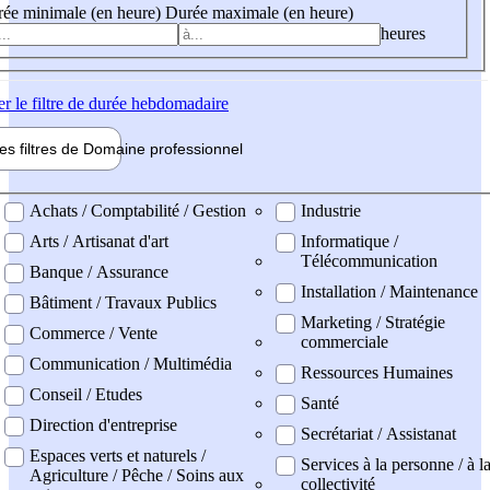
ée minimale (en heure)
Durée maximale (en heure)
heures
er
le filtre de durée hebdomadaire
les filtres de
Domaine pro
fessionnel
ne professionel
Achats / Comptabilité / Gestion
Industrie
Arts / Artisanat d'art
Informatique /
Télécommunication
Banque / Assurance
Installation / Maintenance
Bâtiment / Travaux Publics
Marketing / Stratégie
Commerce / Vente
commerciale
Communication / Multimédia
Ressources Humaines
Conseil / Etudes
Santé
Direction d'entreprise
Secrétariat / Assistanat
Espaces verts et naturels /
Services à la personne / à l
Agriculture / Pêche / Soins aux
collectivité