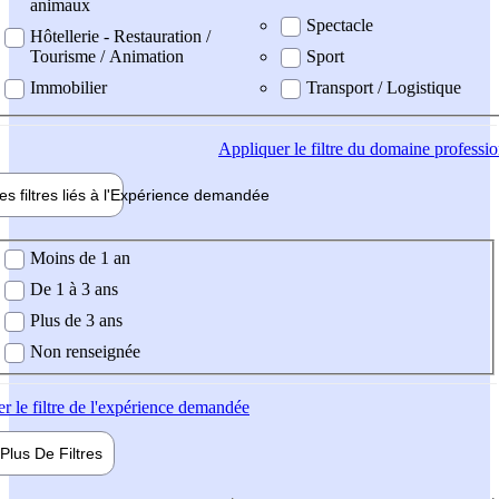
animaux
Spectacle
Hôtellerie - Restauration /
Tourisme / Animation
Sport
Immobilier
Transport / Logistique
Appliquer
le filtre du domaine professi
es filtres liés à l'
Expérience
demandée
ience demandée
Moins de 1 an
De 1 à 3 ans
Plus de 3 ans
Non renseignée
er
le filtre de l'expérience demandée
Plus De
Filtres