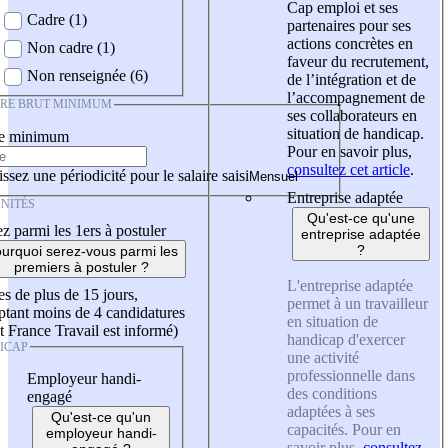
Cap emploi et ses
Cadre (1)
partenaires pour ses
actions concrètes en
Non cadre (1)
faveur du recrutement,
Non renseignée (6)
de l’intégration et de
l’accompagnement de
IRE BRUT MINIMUM
ses collaborateurs en
situation de handicap.
re minimum
Pour en savoir plus,
consultez cet article
.
ssez une périodicité pour le salaire saisi
Entreprise adaptée
NITÉS
Qu'est-ce qu'une
z parmi les 1ers à postuler
entreprise adaptée
?
urquoi serez-vous parmi les
premiers à postuler ?
L'entreprise adaptée
es de plus de 15 jours,
permet à un travailleur
tant moins de 4 candidatures
en situation de
t France Travail est informé)
handicap d'exercer
ICAP
une activité
professionnelle dans
Employeur handi-
des conditions
engagé
adaptées à ses
Qu'est-ce qu'un
capacités. Pour en
employeur handi-
savoir plus,
consultez