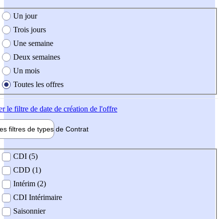
e création de l'offre
Un jour
Trois jours
Une semaine
Deux semaines
Un mois
Toutes les offres
er
le filtre de date de création de l'offre
les filtres de types de
Contrat
de contrat
CDI (5)
CDD (1)
Intérim (2)
CDI Intérimaire
Saisonnier