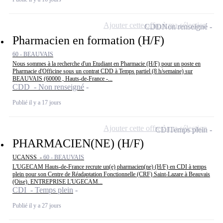
Ajouter cette offre à ma sélection
CDD
Non renseigné
Pharmacien en formation (H/F)
60 - BEAUVAIS
Nous sommes à la recherche d'un Etudiant en Pharmacie (H/F) pour un poste en
Pharmacie d'Officine sous un contrat CDD à Temps partiel (8 h/semaine) sur
BEAUVAIS (60000 , Hauts-de-France -...
CDD - Non renseigné
Publié il y a 17 jours
Ajouter cette offre à ma sélection
CDI
Temps plein
PHARMACIEN(NE) (H/F)
UCANSS -
60 - BEAUVAIS
L'UGECAM Hauts-de-France recrute un(e) pharmacien(ne) (H/F) en CDI à temps
plein pour son Centre de Réadaptation Fonctionnelle (CRF) Saint-Lazare à Beauvais
(Oise). ENTREPRISE L'UGECAM...
CDI - Temps plein
Publié il y a 27 jours