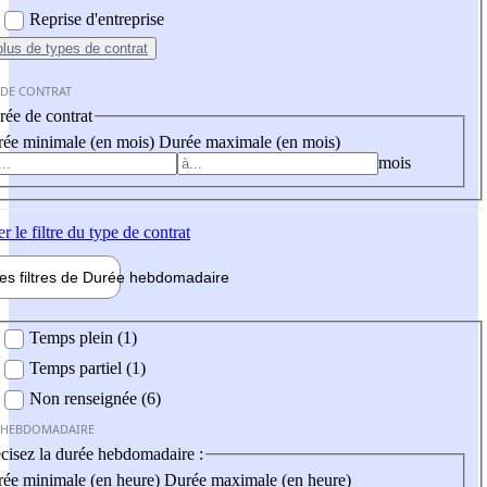
Reprise d'entreprise
plus
de types de contrat
 DE CONTRAT
ée de contrat
ée minimale (en mois)
Durée maximale (en mois)
mois
er
le filtre du type de contrat
les filtres de
Durée hebdo
madaire
 hebdomadaire
Temps plein (1)
Temps partiel (1)
Non renseignée (6)
 HEBDOMADAIRE
cisez la durée hebdomadaire :
ée minimale (en heure)
Durée maximale (en heure)