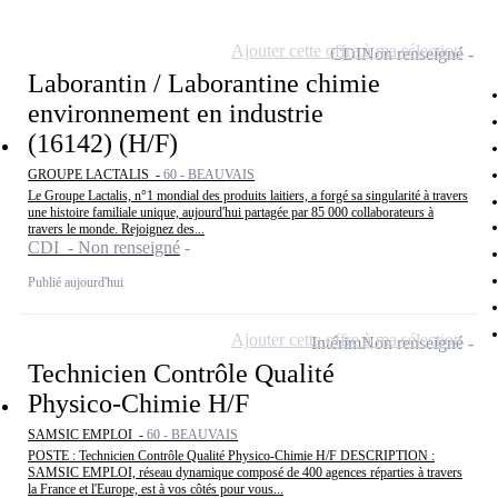
Ajouter cette offre à ma sélection
CDI
Non renseigné
Laborantin / Laborantine chimie
environnement en industrie
(16142) (H/F)
GROUPE LACTALIS -
60 - BEAUVAIS
Le Groupe Lactalis, n°1 mondial des produits laitiers, a forgé sa singularité à travers
une histoire familiale unique, aujourd'hui partagée par 85 000 collaborateurs à
travers le monde. Rejoignez des...
CDI - Non renseigné
Publié aujourd'hui
Ajouter cette offre à ma sélection
Intérim
Non renseigné
Technicien Contrôle Qualité
Physico-Chimie H/F
SAMSIC EMPLOI -
60 - BEAUVAIS
POSTE : Technicien Contrôle Qualité Physico-Chimie H/F DESCRIPTION :
SAMSIC EMPLOI, réseau dynamique composé de 400 agences réparties à travers
la France et l'Europe, est à vos côtés pour vous...