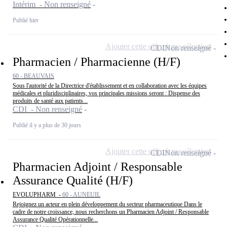
Intérim - Non renseigné
Publié hier
Ajouter cette offre à ma sélection
CDI
Non renseigné
Pharmacien / Pharmacienne (H/F)
60 - BEAUVAIS
Sous l'autorité de la Directrice d'établissement et en collaboration avec les équipes
médicales et pluridisciplinaires, vos principales missions seront : Dispense des
produits de santé aux patients...
CDI - Non renseigné
Publié il y a plus de 30 jours
Ajouter cette offre à ma sélection
CDI
Non renseigné
Pharmacien Adjoint / Responsable
Assurance Qualité (H/F)
EVOLUPHARM -
60 - AUNEUIL
Rejoignez un acteur en plein développement du secteur pharmaceutique Dans le
cadre de notre croissance, nous recherchons un Pharmacien Adjoint / Responsable
Assurance Qualité Opérationnelle...