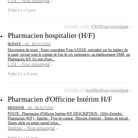
CDI - Non renseigné
Publié il y a 2 jours
Ajouter cette offre à ma sélection
CDI
Non renseigné
Pharmacien hospitalier (H/F)
IKIWAY -
60 - BEAUVAIS
Description du poste : Notre consultant Yvan SATAR, spécialisé sur les métiers de
la santé, recrute pour le compte de l'un de ses partenaires, un établissement SMR, un
Pharmacien H/F Au sein d'une...
CDI - Non renseigné
Publié il y a 14 jours
Ajouter cette offre à ma sélection
Intérim
Non renseigné
Pharmacien d'Officine Intérim H/F
MEDIJOB -
60 - BEAUVAIS
POSTE : Pharmacien d'Officine Intérim H/F DESCRIPTION : Offre d'emploi :
Pharmacien (H/F) - Intérim - Type de contrat : Mission d'intérim - Temps de travail :
Temps plein ou temps partiel selon...
Intérim - Non renseigné
Publié il y a 16 jours