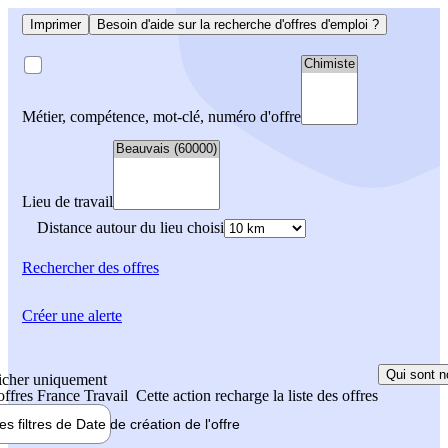
Imprimer
Besoin d'aide sur la recherche d'offres d'emploi ?
Métier, compétence, mot-clé, numéro d'offre
Lieu de travail
Distance autour du lieu choisi
Rechercher
des offres
Créer une alerte
Qui sont n
icher uniquement
 offres France Travail
Cette action recharge la liste des offres
les filtres de
Date de création
de l'offre