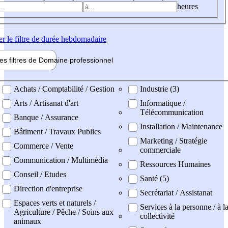
heures
er
le filtre de durée hebdomadaire
les filtres de
Domaine pro
fessionnel
ne professionel
Achats / Comptabilité / Gestion
Industrie (3)
Arts / Artisanat d'art
Informatique /
Télécommunication
Banque / Assurance
Installation / Maintenance
Bâtiment / Travaux Publics
Marketing / Stratégie
Commerce / Vente
commerciale
Communication / Multimédia
Ressources Humaines
Conseil / Etudes
Santé (5)
Direction d'entreprise
Secrétariat / Assistanat
Espaces verts et naturels /
Services à la personne / à l
Agriculture / Pêche / Soins aux
collectivité
animaux