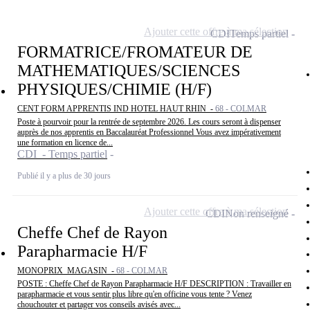
Ajouter cette offre à ma sélection
CDI
Temps partiel
FORMATRICE/FROMATEUR DE
MATHEMATIQUES/SCIENCES
PHYSIQUES/CHIMIE (H/F)
CENT FORM APPRENTIS IND HOTEL HAUT RHIN -
68 - COLMAR
Poste à pourvoir pour la rentrée de septembre 2026. Les cours seront à dispenser
auprès de nos apprentis en Baccalauréat Professionnel Vous avez impérativement
une formation en licence de...
CDI - Temps partiel
Publié il y a plus de 30 jours
Ajouter cette offre à ma sélection
CDI
Non renseigné
Cheffe Chef de Rayon
Parapharmacie H/F
MONOPRIX_MAGASIN -
68 - COLMAR
POSTE : Cheffe Chef de Rayon Parapharmacie H/F DESCRIPTION : Travailler en
parapharmacie et vous sentir plus libre qu'en officine vous tente ? Venez
chouchouter et partager vos conseils avisés avec...