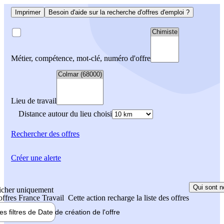
Imprimer
Besoin d'aide sur la recherche d'offres d'emploi ?
Métier, compétence, mot-clé, numéro d'offre
Lieu de travail
Distance autour du lieu choisi
Rechercher
des offres
Créer une alerte
Qui sont n
icher uniquement
 offres France Travail
Cette action recharge la liste des offres
les filtres de
Date de création
de l'offre