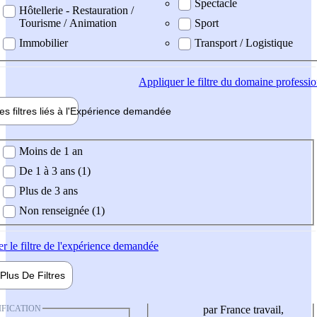
Spectacle
Hôtellerie - Restauration /
Tourisme / Animation
Sport
Immobilier
Transport / Logistique
Appliquer
le filtre du domaine professi
es filtres liés à l'
Expérience
demandée
ience demandée
Moins de 1 an
De 1 à 3 ans (1)
Plus de 3 ans
Non renseignée (1)
er
le filtre de l'expérience demandée
Plus De
Filtres
IFICATION
par France travail,