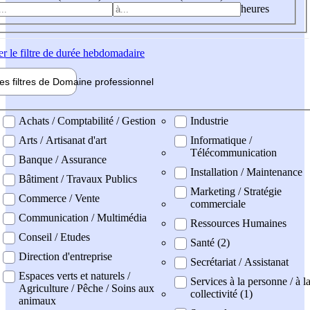
heures
er
le filtre de durée hebdomadaire
les filtres de
Domaine pro
fessionnel
ne professionel
Achats / Comptabilité / Gestion
Industrie
Arts / Artisanat d'art
Informatique /
Télécommunication
Banque / Assurance
Installation / Maintenance
Bâtiment / Travaux Publics
Marketing / Stratégie
Commerce / Vente
commerciale
Communication / Multimédia
Ressources Humaines
Conseil / Etudes
Santé (2)
Direction d'entreprise
Secrétariat / Assistanat
Espaces verts et naturels /
Services à la personne / à l
Agriculture / Pêche / Soins aux
collectivité (1)
animaux