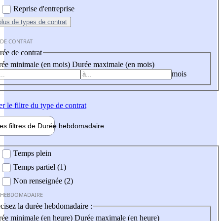
Reprise d'entreprise
plus
de types de contrat
 DE CONTRAT
ée de contrat
ée minimale (en mois)
Durée maximale (en mois)
mois
er
le filtre du type de contrat
les filtres de
Durée hebdo
madaire
 hebdomadaire
Temps plein
Temps partiel (1)
Non renseignée (2)
 HEBDOMADAIRE
cisez la durée hebdomadaire :
ée minimale (en heure)
Durée maximale (en heure)