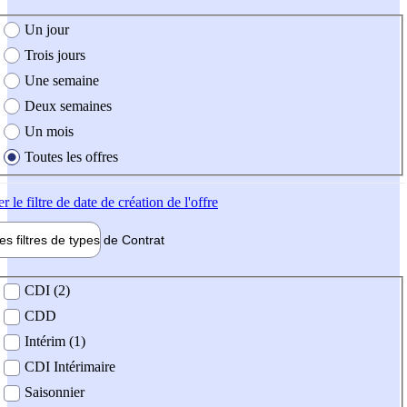
e création de l'offre
Un jour
Trois jours
Une semaine
Deux semaines
Un mois
Toutes les offres
er
le filtre de date de création de l'offre
les filtres de types de
Contrat
de contrat
CDI (2)
CDD
Intérim (1)
CDI Intérimaire
Saisonnier