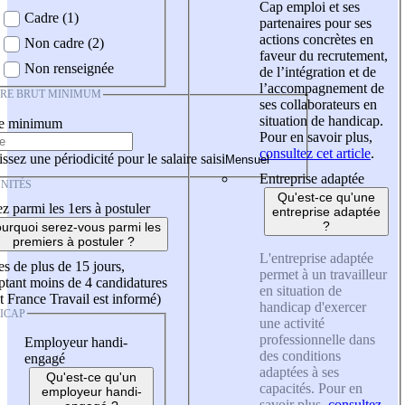
Cap emploi et ses
Cadre (1)
partenaires pour ses
actions concrètes en
Non cadre (2)
faveur du recrutement,
Non renseignée
de l’intégration et de
l’accompagnement de
IRE BRUT MINIMUM
ses collaborateurs en
situation de handicap.
re minimum
Pour en savoir plus,
consultez cet article
.
ssez une périodicité pour le salaire saisi
Entreprise adaptée
NITÉS
Qu'est-ce qu'une
z parmi les 1ers à postuler
entreprise adaptée
?
urquoi serez-vous parmi les
premiers à postuler ?
L'entreprise adaptée
es de plus de 15 jours,
permet à un travailleur
tant moins de 4 candidatures
en situation de
t France Travail est informé)
handicap d'exercer
ICAP
une activité
professionnelle dans
Employeur handi-
des conditions
engagé
adaptées à ses
Qu'est-ce qu'un
capacités. Pour en
employeur handi-
savoir plus,
consultez