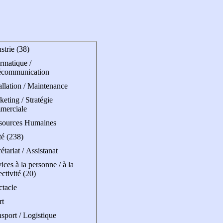
strie (38)
rmatique /
écommunication
allation / Maintenance
eting / Stratégie
merciale
sources Humaines
té (238)
étariat / Assistanat
ices à la personne / à la
ectivité (20)
ctacle
rt
sport / Logistique