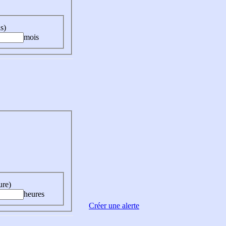
s)
mois
ure)
heures
Créer une alerte