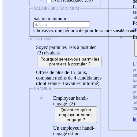
de
l
SALAIRE BRUT MINIMUM
se
si
Salaire minimum
Po
co
Choisissez une périodicité pour le salaire saisi
En
OPPORTUNITÉS
Soyez parmi les 1ers à postuler
(3)
résultats
Pourquoi serez-vous parmi les
L'
premiers à postuler ?
pe
Offres de plus de 15 jours,
en
comptant moins de 4 candidatures
ha
(dont France Travail est informé)
un
HANDICAP
pr
de
Employeur handi-
ad
engagé (2)
ca
Qu'est-ce qu'un
sa
employeur handi-
le
engagé ?
Un employeur handi-
engagé est un