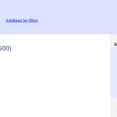
Appliquer
les filtres
S
500)