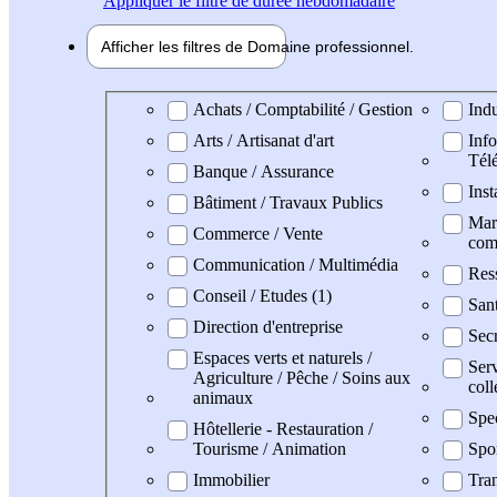
Appliquer
le filtre de durée hebdomadaire
Afficher les filtres de
Domaine pro
fessionnel
Domaine professionel
Achats / Comptabilité / Gestion
Indu
Arts / Artisanat d'art
Info
Tél
Banque / Assurance
Inst
Bâtiment / Travaux Publics
Mark
Commerce / Vente
com
Communication / Multimédia
Res
Conseil / Etudes (1)
San
Direction d'entreprise
Secr
Espaces verts et naturels /
Serv
Agriculture / Pêche / Soins aux
coll
animaux
Spe
Hôtellerie - Restauration /
Tourisme / Animation
Spo
Immobilier
Tran