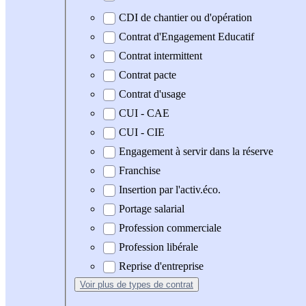
CDI de chantier ou d'opération
Contrat d'Engagement Educatif
Contrat intermittent
Contrat pacte
Contrat d'usage
CUI - CAE
CUI - CIE
Engagement à servir dans la réserve
Franchise
Insertion par l'activ.éco.
Portage salarial
Profession commerciale
Profession libérale
Reprise d'entreprise
Voir plus
de types de contrat