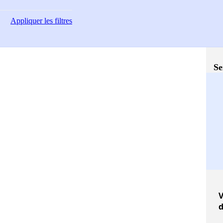
Appliquer
les filtres
Se
V
d