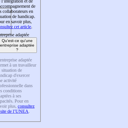
 l’intégration et de
’accompagnement de
s collaborateurs en
tuation de handicap.
ur en savoir plus,
nsultez cet article
.
treprise adaptée
Qu'est-ce qu'une
entreprise adaptée
?
entreprise adaptée
rmet à un travailleur
 situation de
ndicap d'exercer
e activité
ofessionnelle dans
s conditions
aptées à ses
pacités. Pour en
voir plus,
consultez
 site de l’UNEA
.