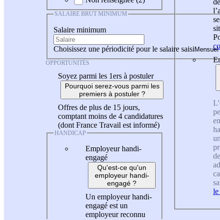
de
l
SALAIRE BRUT MINIMUM
se
si
Salaire minimum
Po
co
Choisissez une périodicité pour le salaire saisi
En
OPPORTUNITÉS
Soyez parmi les 1ers à postuler
Pourquoi serez-vous parmi les
premiers à postuler ?
L'
Offres de plus de 15 jours,
pe
comptant moins de 4 candidatures
en
(dont France Travail est informé)
ha
HANDICAP
un
pr
Employeur handi-
de
engagé
ad
Qu'est-ce qu'un
ca
employeur handi-
sa
engagé ?
le
Un employeur handi-
engagé est un
employeur reconnu