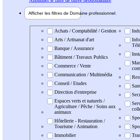
Appliquer
le filtre de durée hebdomadaire
Afficher les filtres de
Domaine pro
fessionnel
Domaine professionel
Achats / Comptabilité / Gestion
Indu
Arts / Artisanat d'art
Info
Tél
Banque / Assurance
Inst
Bâtiment / Travaux Publics
Mark
Commerce / Vente
com
Communication / Multimédia
Res
Conseil / Etudes
Sant
Direction d'entreprise
Secr
Espaces verts et naturels /
Serv
Agriculture / Pêche / Soins aux
coll
animaux
Spe
Hôtellerie - Restauration /
Tourisme / Animation
Spo
Immobilier
Tran