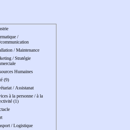
strie
rmatique /
écommunication
allation / Maintenance
eting / Stratégie
merciale
sources Humaines
é (9)
étariat / Assistanat
ices à la personne / à la
ectivité (1)
ctacle
rt
sport / Logistique