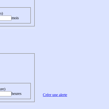
s)
mois
ure)
heures
Créer une alerte