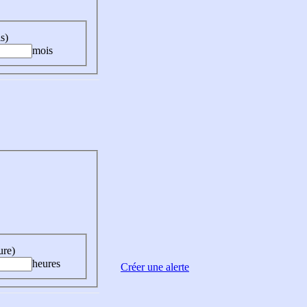
s)
mois
ure)
heures
Créer une alerte