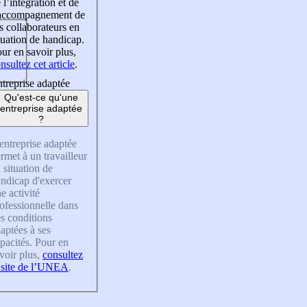
 l’intégration et de
’accompagnement de
s collaborateurs en
tuation de handicap.
ur en savoir plus,
nsultez cet article
.
treprise adaptée
Qu'est-ce qu'une
entreprise adaptée
?
entreprise adaptée
rmet à un travailleur
 situation de
ndicap d'exercer
e activité
ofessionnelle dans
s conditions
aptées à ses
pacités. Pour en
voir plus,
consultez
 site de l’UNEA
.