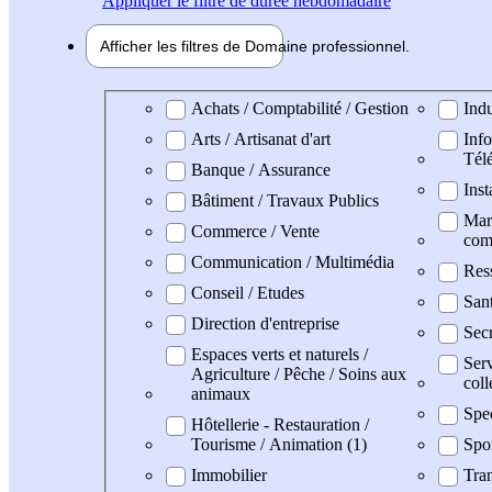
Appliquer
le filtre de durée hebdomadaire
Afficher les filtres de
Domaine pro
fessionnel
Domaine professionel
Achats / Comptabilité / Gestion
Indu
Arts / Artisanat d'art
Info
Tél
Banque / Assurance
Inst
Bâtiment / Travaux Publics
Mark
Commerce / Vente
com
Communication / Multimédia
Res
Conseil / Etudes
San
Direction d'entreprise
Secr
Espaces verts et naturels /
Serv
Agriculture / Pêche / Soins aux
coll
animaux
Spe
Hôtellerie - Restauration /
Tourisme / Animation (1)
Spo
Immobilier
Tran