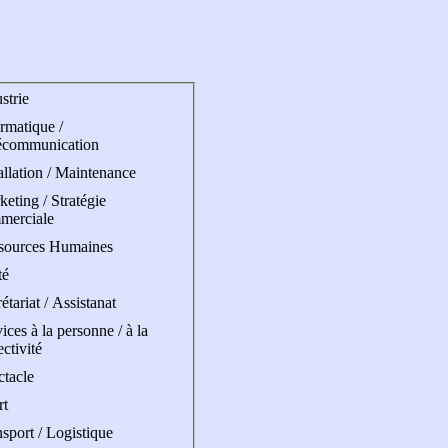
strie
rmatique /
écommunication
allation / Maintenance
eting / Stratégie
merciale
sources Humaines
té
étariat / Assistanat
ices à la personne / à la
ectivité
ctacle
rt
sport / Logistique