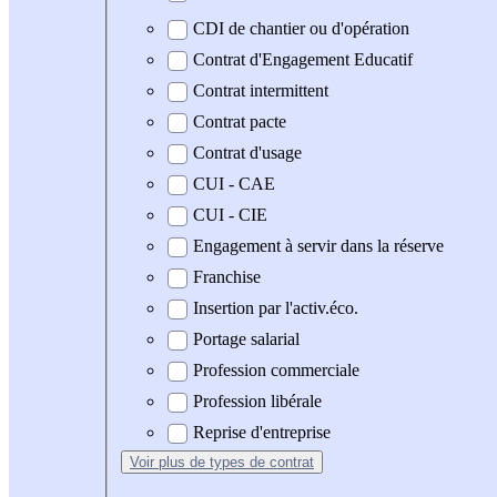
CDI de chantier ou d'opération
Contrat d'Engagement Educatif
Contrat intermittent
Contrat pacte
Contrat d'usage
CUI - CAE
CUI - CIE
Engagement à servir dans la réserve
Franchise
Insertion par l'activ.éco.
Portage salarial
Profession commerciale
Profession libérale
Reprise d'entreprise
Voir plus
de types de contrat