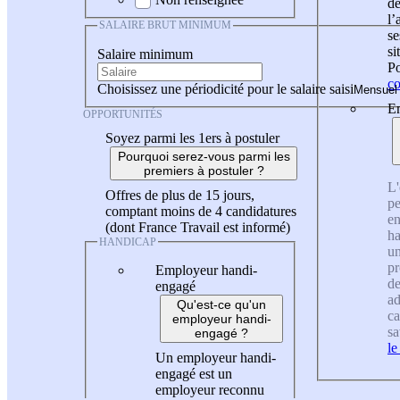
de
l
SALAIRE BRUT MINIMUM
se
si
Salaire minimum
Po
co
Choisissez une périodicité pour le salaire saisi
En
OPPORTUNITÉS
Soyez parmi les 1ers à postuler
Pourquoi serez-vous parmi les
premiers à postuler ?
L'
Offres de plus de 15 jours,
pe
comptant moins de 4 candidatures
en
(dont France Travail est informé)
ha
HANDICAP
un
pr
Employeur handi-
de
engagé
ad
Qu'est-ce qu'un
ca
employeur handi-
sa
engagé ?
le
Un employeur handi-
engagé est un
employeur reconnu