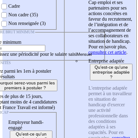
Cap emploi et ses
Cadre
partenaires pour ses
actions concrètes en
Non cadre (35)
faveur du recrutement,
Non renseignée (3)
de l’intégration et de
l’accompagnement de
IRE BRUT MINIMUM
ses collaborateurs en
situation de handicap.
re minimum
Pour en savoir plus,
consultez cet article
.
ssez une périodicité pour le salaire saisi
Entreprise adaptée
NITÉS
Qu'est-ce qu'une
z parmi les 1ers à postuler
entreprise adaptée
résultats
?
urquoi serez-vous parmi les
L'entreprise adaptée
premiers à postuler ?
permet à un travailleur
es de plus de 15 jours,
en situation de
tant moins de 4 candidatures
handicap d'exercer
t France Travail est informé)
une activité
ICAP
professionnelle dans
des conditions
Employeur handi-
adaptées à ses
engagé
capacités. Pour en
Qu'est-ce qu'un
savoir plus,
consultez