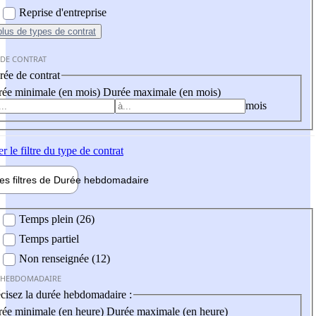
Reprise d'entreprise
plus
de types de contrat
 DE CONTRAT
ée de contrat
ée minimale (en mois)
Durée maximale (en mois)
mois
er
le filtre du type de contrat
les filtres de
Durée hebdo
madaire
 hebdomadaire
Temps plein (26)
Temps partiel
Non renseignée (12)
 HEBDOMADAIRE
cisez la durée hebdomadaire :
ée minimale (en heure)
Durée maximale (en heure)