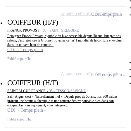
Ajouter cette offre à ma sélection
CDI
Temps plein
COIFFEUR (H/F)
FRANCK PROVOST -
35 - SAINT-GRÉGOIRE
Rejoignez Franck Provost, symbole du luxe accessible depuis 50 ans. Intégrer nos
salons, c'est rejoindre le Groupe Provalliance - n°1 mondial de la coiffure et évoluer
dans un univers haut de gamme...
CDI - Temps plein
Publié aujourd'hui
Ajouter cette offre à ma sélection
CDI
Temps plein
COIFFEUR (H/F)
SAINT ALGUE FRANCE -
35 - CESSON-SÉVIGNÉ
Saint Algue, c'est « Naturellement moi ». Depuis près de 50 ans, nos 300 salons
prônent une beauté authentique et une coiffure éco-responsable bien dans son
époque. En nous rejoignant, vous intégrez...
CDI - Temps plein
Publié aujourd'hui