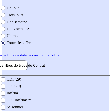
e création de l'offre
Un jour
Trois jours
Une semaine
Deux semaines
Un mois
Toutes les offres
er
le filtre de date de création de l'offre
les filtres de types de
Contrat
de contrat
CDI (29)
CDD (9)
Intérim
CDI Intérimaire
Saisonnier