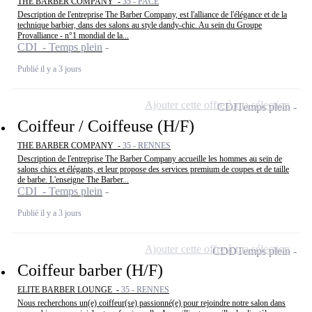
THE BARBER COMPANY -
35 - PACÉ
Description de l'entreprise The Barber Company, est l'alliance de l'élégance et de la
technique barbier, dans des salons au style dandy-chic. Au sein du Groupe
Provalliance - n°1 mondial de la...
CDI - Temps plein
Publié il y a 3 jours
Ajouter cette offre à ma sélection
CDI
Temps plein
Coiffeur / Coiffeuse (H/F)
THE BARBER COMPANY -
35 - RENNES
Description de l'entreprise The Barber Company accueille les hommes au sein de
salons chics et élégants, et leur propose des services premium de coupes et de taille
de barbe. L'enseigne The Barber...
CDI - Temps plein
Publié il y a 3 jours
Ajouter cette offre à ma sélection
CDD
Temps plein
Coiffeur barber (H/F)
ELITE BARBER LOUNGE -
35 - RENNES
Nous recherchons un(e) coiffeur(se) passionné(e) pour rejoindre notre salon dans