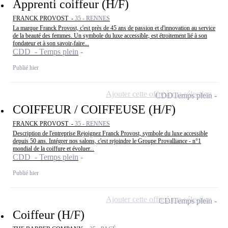
Apprenti coiffeur (H/F)
FRANCK PROVOST -
35 - RENNES
La marque Franck Provost, c'est près de 45 ans de passion et d'innovation au service
de la beauté des femmes. Un symbole du luxe accessible, est étroitement lié à son
fondateur et à son savoir-faire...
CDD - Temps plein
Publié hier
Ajouter cette offre à ma sélection
CDD
Temps plein
COIFFEUR / COIFFEUSE (H/F)
FRANCK PROVOST -
35 - RENNES
Description de l'entreprise Rejoignez Franck Provost, symbole du luxe accessible
depuis 50 ans. Intégrer nos salons, c'est rejoindre le Groupe Provalliance - n°1
mondial de la coiffure et évoluer...
CDD - Temps plein
Publié hier
Ajouter cette offre à ma sélection
CDI
Temps plein
Coiffeur (H/F)