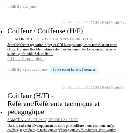
Publié il y a 28 jours
Ajouter cette offre à ma sélection
CDI
Temps plein
Coiffeur / Coiffeuse (H/F)
LE SALON DE CLOE -
35 - CHARTRES DE BRETAGNE
Je recherche un (e) coiffeur (se) en CDI à temps complet ou partiel selon votre
choix. Horaires flexibles définis selon vos disponibilités Le salon est fermé le
samedi après midi. Salaire fixe...
CDI - Temps plein
Publié il y a plus de 30 jours
Soyez parmi les 1ers à postuler
Ajouter cette offre à ma sélection
CDI
Temps plein
Coiffeur (H/F) -
Référent/Référente technique et
pédagogique
SAMCHA -
35 - ST JACQUES DE LA LANDE
Dans le cadre du développement de notre pôle coiffure, nous recrutons un(e)
coiffeur(se) référent(e) technique et pédagogique coiffure/barber. Vous voulez