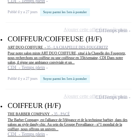
CDI - Temps plein
Publié il y a 27 jours
Soyez parmi les 1ers à postuler
Ajouter cette offre à ma sélection
CDI
Temps plein
COIFFEUR/COIFFEUSE (H/F)
ART DUO COIFFURE -
35 - LA CHAPELLE DES FOUGERETZ
Pour notre salon mixte ART DUO COIFFURE, situé à la Chapelle des Fougeretz,
nous recherchons un coiffeur ou une coiffeuse en 35h/semaine, CDI Dans notre
salon, il règne une ambiance conviviale et un...
CDI - Temps plein
Publié il y a 27 jours
Soyez parmi les 1ers à postuler
Ajouter cette offre à ma sélection
CDI
Temps plein
COIFFEUR (H/F)
THE BARBER COMPANY -
35 - PACÉ
The Barber Company, est l'alliance de l'élégance et de la technique barbier, dans des
salons au style dandy-chic. Au sein du Groupe Provalliance - n°1 mondial de la
coiffure, nous offrons un univers...
CDI - Temps plein