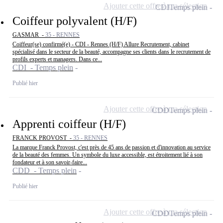
Ajouter cette offre à ma sélection
CDI
Temps plein
Coiffeur polyvalent (H/F)
GASMAR -
35 - RENNES
Coiffeur(se) confirmé(e) - CDI - Rennes (H/F) Allure Recrutement, cabinet
spécialisé dans le secteur de la beauté, accompagne ses clients dans le recrutement de
profils experts et managers. Dans ce...
CDI - Temps plein
Publié hier
Ajouter cette offre à ma sélection
CDD
Temps plein
Apprenti coiffeur (H/F)
FRANCK PROVOST -
35 - RENNES
La marque Franck Provost, c'est près de 45 ans de passion et d'innovation au service
de la beauté des femmes. Un symbole du luxe accessible, est étroitement lié à son
fondateur et à son savoir-faire...
CDD - Temps plein
Publié hier
Ajouter cette offre à ma sélection
CDD
Temps plein