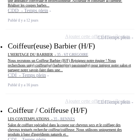
une ambiance conviviale et professionnelle. Accueillir et conseiller la clientèle.
Réaliser les coupes barbes...
CDD - Temps plein
Publié il y a 12 jours
Ajouter cette offre à ma sélection
CDI
Temps plein
Coiffeur(euse) Barbier (H/F)
L'HERITAGE DU BARBIER -
35 - ST GREGOIRE
Nous recrutons un Coiffeur Barbier (H/F) Rejoignez notre équipe ! Nous
recherchons un(e) coiffeur(se) barbier(ère) passionné(e) pour intégrer notre salon et
partager notre savoir-faire dans une...
CDI - Temps plein
Publié il y a 16 jours
Ajouter cette offre à ma sélection
CDI
Temps plein
Coiffeur / Coiffeuse (H/F)
LES CONTEMPLATIONS -
35 - RENNES
Salon de coiffure spécialisé dans la coupe sur cheveux secs et le coiffage des
cheveux texturés recherche coiffeur/coiffeuse. Nous utilisons uniquement des
produits à base d'ingrédients naturels et...
CDI - Temps plein