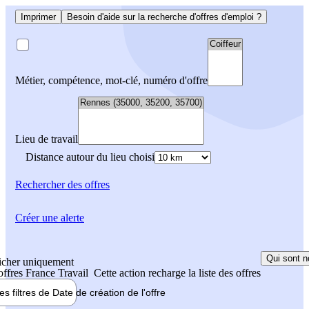
Imprimer
Besoin d'aide sur la recherche d'offres d'emploi ?
Métier, compétence, mot-clé, numéro d'offre
Lieu de travail
Distance autour du lieu choisi
Rechercher
des offres
Créer une alerte
Qui sont n
icher uniquement
 offres France Travail
Cette action recharge la liste des offres
les filtres de
Date de création
de l'offre