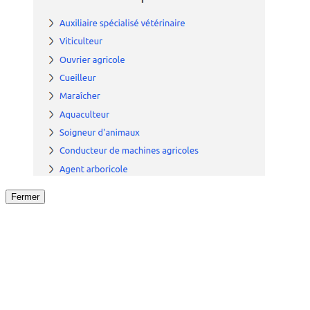
Fermer
Fermer
le détail de l'offre
/
Offre
sur
Offre précéden