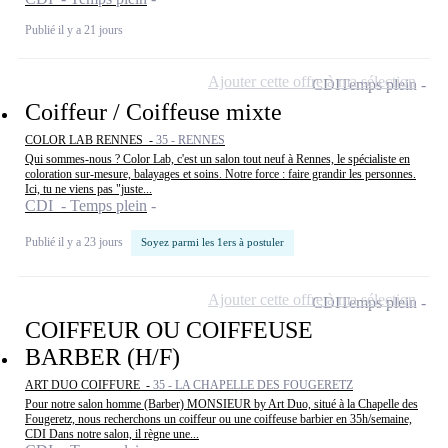
Publié il y a 21 jours
Ajouter cette offre à ma sélection
CDI
Temps plein
Coiffeur / Coiffeuse mixte
COLOR LAB RENNES -
35 - RENNES
Qui sommes-nous ? Color Lab, c'est un salon tout neuf à Rennes, le spécialiste en
coloration sur-mesure, balayages et soins. Notre force : faire grandir les personnes.
Ici, tu ne viens pas "juste...
CDI - Temps plein
Publié il y a 23 jours
Soyez parmi les 1ers à postuler
Ajouter cette offre à ma sélection
CDI
Temps plein
COIFFEUR OU COIFFEUSE
BARBER (H/F)
ART DUO COIFFURE -
35 - LA CHAPELLE DES FOUGERETZ
Pour notre salon homme (Barber) MONSIEUR by Art Duo, situé à la Chapelle des
Fougeretz, nous recherchons un coiffeur ou une coiffeuse barbier en 35h/semaine,
CDI Dans notre salon, il règne une...