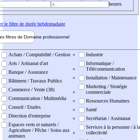
heures
er
le filtre de durée hebdomadaire
les filtres de
Domaine pro
fessionnel
ne professionel
Achats / Comptabilité / Gestion
Industrie
Arts / Artisanat d'art
Informatique /
Télécommunication
Banque / Assurance
Installation / Maintenance
Bâtiment / Travaux Publics
Marketing / Stratégie
Commerce / Vente (38)
commerciale
Communication / Multimédia
Ressources Humaines
Conseil / Etudes
Santé
Direction d'entreprise
Secrétariat / Assistanat
Espaces verts et naturels /
Services à la personne / à l
Agriculture / Pêche / Soins aux
collectivité
animaux