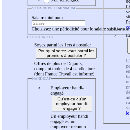
de
l
SALAIRE BRUT MINIMUM
se
si
Salaire minimum
Po
co
Choisissez une périodicité pour le salaire saisi
En
OPPORTUNITÉS
Soyez parmi les 1ers à postuler
Pourquoi serez-vous parmi les
premiers à postuler ?
L'
Offres de plus de 15 jours,
pe
comptant moins de 4 candidatures
en
(dont France Travail est informé)
ha
HANDICAP
un
pr
Employeur handi-
de
engagé
ad
Qu'est-ce qu'un
ca
employeur handi-
sa
engagé ?
le
Un employeur handi-
engagé est un
employeur reconnu