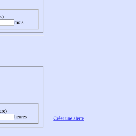
s)
mois
ure)
heures
Créer une alerte