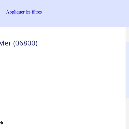
Appliquer
les filtres
Mer (06800)