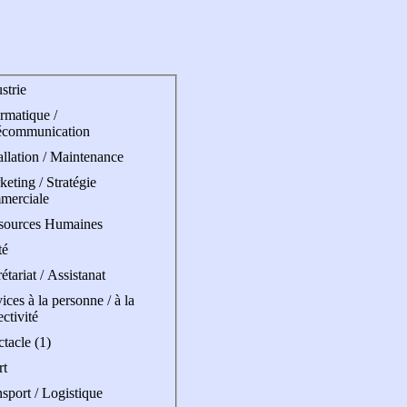
strie
rmatique /
écommunication
allation / Maintenance
eting / Stratégie
merciale
sources Humaines
té
étariat / Assistanat
ices à la personne / à la
ectivité
tacle (1)
rt
sport / Logistique