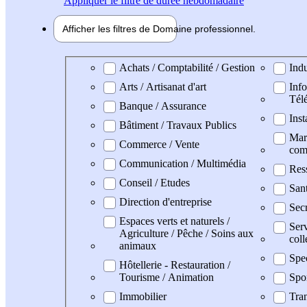
Appliquer
le filtre de durée hebdomadaire
Afficher les filtres de
Domaine pro
fessionnel
Domaine professionel
Achats / Comptabilité / Gestion
Indu
Arts / Artisanat d'art
Info
Tél
Banque / Assurance
Inst
Bâtiment / Travaux Publics
Mark
Commerce / Vente
com
Communication / Multimédia
Res
Conseil / Etudes
San
Direction d'entreprise
Secr
Espaces verts et naturels /
Serv
Agriculture / Pêche / Soins aux
coll
animaux
Spec
Hôtellerie - Restauration /
Tourisme / Animation
Spo
Immobilier
Tran