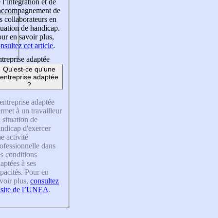
 l’intégration et de
’accompagnement de
s collaborateurs en
tuation de handicap.
ur en savoir plus,
nsultez cet article
.
treprise adaptée
Qu'est-ce qu'une
entreprise adaptée
?
entreprise adaptée
rmet à un travailleur
 situation de
ndicap d'exercer
e activité
ofessionnelle dans
s conditions
aptées à ses
pacités. Pour en
voir plus,
consultez
 site de l’UNEA
.