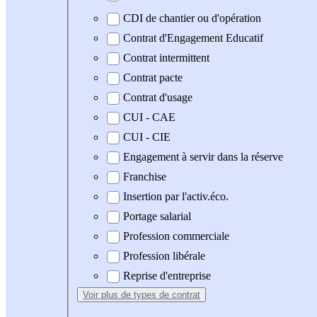
CDI de chantier ou d'opération
Contrat d'Engagement Educatif
Contrat intermittent
Contrat pacte
Contrat d'usage
CUI - CAE
CUI - CIE
Engagement à servir dans la réserve
Franchise
Insertion par l'activ.éco.
Portage salarial
Profession commerciale
Profession libérale
Reprise d'entreprise
Voir plus
de types de contrat