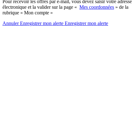
Pour recevoir les offres par e-mail, vous devez saisir votre adresse
électronique et la valider sur la page «
Mes coordonnées
» de la
rubrique « Mon compte »
Annuler
Enregistrer mon alerte
Enregistrer
mon alerte