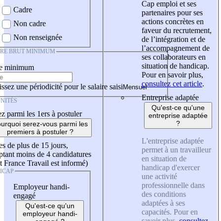
Cap emploi et ses
Cadre
partenaires pour ses
actions concrètes en
Non cadre
faveur du recrutement,
Non renseignée
de l’intégration et de
l’accompagnement de
IRE BRUT MINIMUM
ses collaborateurs en
situation de handicap.
re minimum
Pour en savoir plus,
consultez cet article
.
ssez une périodicité pour le salaire saisi
Entreprise adaptée
NITÉS
Qu'est-ce qu'une
z parmi les 1ers à postuler
entreprise adaptée
?
urquoi serez-vous parmi les
premiers à postuler ?
L'entreprise adaptée
es de plus de 15 jours,
permet à un travailleur
tant moins de 4 candidatures
en situation de
t France Travail est informé)
handicap d'exercer
ICAP
une activité
professionnelle dans
Employeur handi-
des conditions
engagé
adaptées à ses
Qu'est-ce qu'un
capacités. Pour en
employeur handi-
savoir plus,
consultez