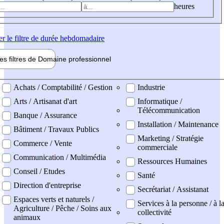
heures
er
le filtre de durée hebdomadaire
les filtres de
Domaine pro
fessionnel
ne professionel
Achats / Comptabilité / Gestion
Industrie
Arts / Artisanat d'art
Informatique /
Télécommunication
Banque / Assurance
Installation / Maintenance
Bâtiment / Travaux Publics
Marketing / Stratégie
Commerce / Vente
commerciale
Communication / Multimédia
Ressources Humaines
Conseil / Etudes
Santé
Direction d'entreprise
Secrétariat / Assistanat
Espaces verts et naturels /
Services à la personne / à l
Agriculture / Pêche / Soins aux
collectivité
animaux