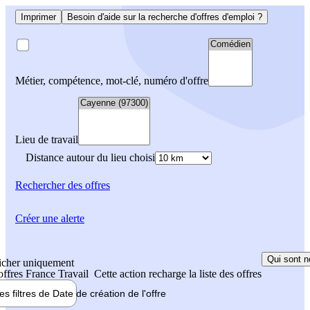
Imprimer
Besoin d'aide sur la recherche d'offres d'emploi ?
Métier, compétence, mot-clé, numéro d'offre
Lieu de travail
Distance autour du lieu choisi
Rechercher
des offres
Créer une alerte
Qui sont n
icher uniquement
 offres France Travail
Cette action recharge la liste des offres
les filtres de
Date de création
de l'offre