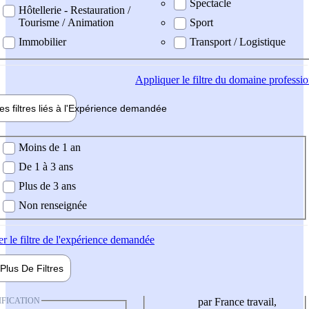
Spectacle
Hôtellerie - Restauration /
Tourisme / Animation
Sport
Immobilier
Transport / Logistique
Appliquer
le filtre du domaine professi
es filtres liés à l'
Expérience
demandée
ience demandée
Moins de 1 an
De 1 à 3 ans
Plus de 3 ans
Non renseignée
er
le filtre de l'expérience demandée
Plus De
Filtres
IFICATION
par France travail,