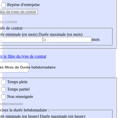
Reprise d'entreprise
plus
de types de contrat
 DE CONTRAT
ée de contrat
ée minimale (en mois)
Durée maximale (en mois)
mois
er
le filtre du type de contrat
les filtres de
Durée hebdo
madaire
 hebdomadaire
Temps plein
Temps partiel
Non renseignée
 HEBDOMADAIRE
cisez la durée hebdomadaire :
ée minimale (en heure)
Durée maximale (en heure)