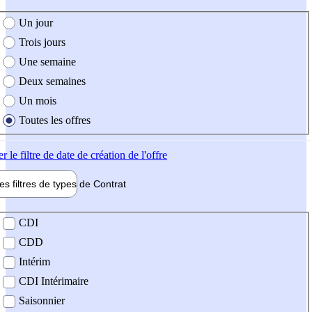
e création de l'offre
Un jour
Trois jours
Une semaine
Deux semaines
Un mois
Toutes les offres
er
le filtre de date de création de l'offre
les filtres de types de
Contrat
de contrat
CDI
CDD
Intérim
CDI Intérimaire
Saisonnier