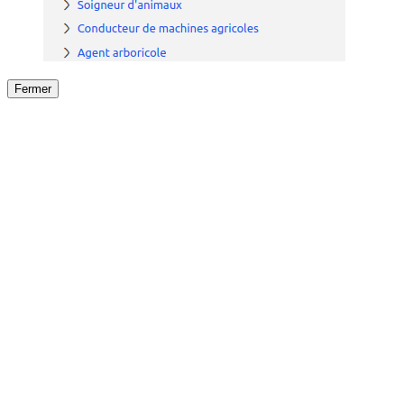
Fermer
Fermer
le détail de l'offre
/
Offre
sur
Offre précéden