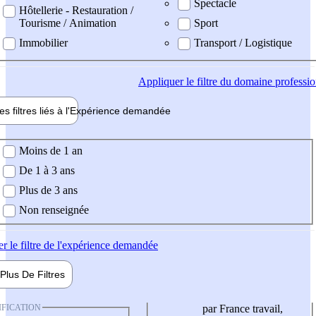
Spectacle
Hôtellerie - Restauration /
Tourisme / Animation
Sport
Immobilier
Transport / Logistique
Appliquer
le filtre du domaine professi
es filtres liés à l'
Expérience
demandée
ience demandée
Moins de 1 an
De 1 à 3 ans
Plus de 3 ans
Non renseignée
er
le filtre de l'expérience demandée
Plus De
Filtres
IFICATION
par France travail,