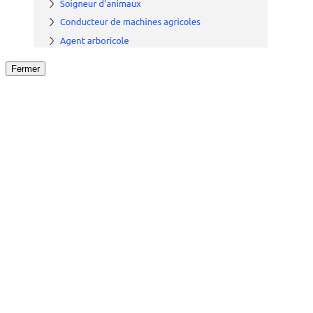
Fermer
Fermer
le détail de l'offre
/
Offre
sur
Offre précéden