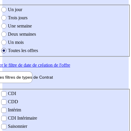
e création de l'offre
Un jour
Trois jours
Une semaine
Deux semaines
Un mois
Toutes les offres
er
le filtre de date de création de l'offre
les filtres de types de
Contrat
de contrat
CDI
CDD
Intérim
CDI Intérimaire
Saisonnier