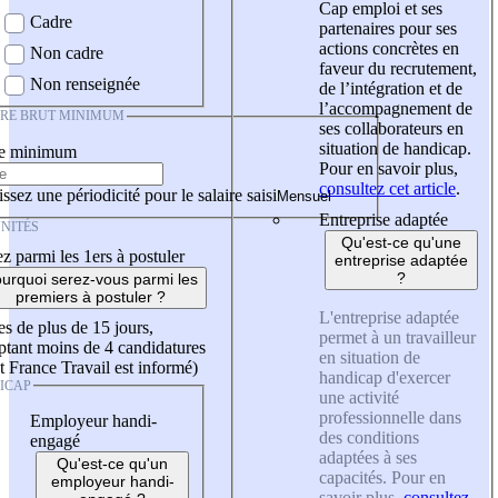
Cap emploi et ses
Cadre
partenaires pour ses
actions concrètes en
Non cadre
faveur du recrutement,
Non renseignée
de l’intégration et de
l’accompagnement de
IRE BRUT MINIMUM
ses collaborateurs en
situation de handicap.
re minimum
Pour en savoir plus,
consultez cet article
.
ssez une périodicité pour le salaire saisi
Entreprise adaptée
NITÉS
Qu'est-ce qu'une
z parmi les 1ers à postuler
entreprise adaptée
?
urquoi serez-vous parmi les
premiers à postuler ?
L'entreprise adaptée
es de plus de 15 jours,
permet à un travailleur
tant moins de 4 candidatures
en situation de
t France Travail est informé)
handicap d'exercer
ICAP
une activité
professionnelle dans
Employeur handi-
des conditions
engagé
adaptées à ses
Qu'est-ce qu'un
capacités. Pour en
employeur handi-
savoir plus,
consultez