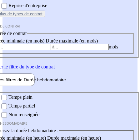
Reprise d'entreprise
plus
de types de contrat
 DE CONTRAT
ée de contrat
ée minimale (en mois)
Durée maximale (en mois)
mois
er
le filtre du type de contrat
les filtres de
Durée hebdo
madaire
 hebdomadaire
Temps plein
Temps partiel
Non renseignée
 HEBDOMADAIRE
cisez la durée hebdomadaire :
ée minimale (en heure)
Durée maximale (en heure)