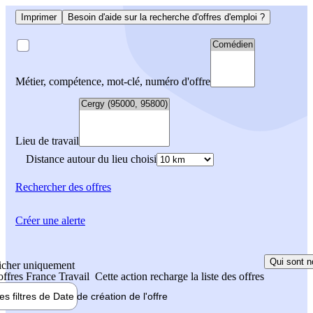
Imprimer
Besoin d'aide sur la recherche d'offres d'emploi ?
Métier, compétence, mot-clé, numéro d'offre
Lieu de travail
Distance autour du lieu choisi
Rechercher
des offres
Créer une alerte
Qui sont n
icher uniquement
 offres France Travail
Cette action recharge la liste des offres
les filtres de
Date de création
de l'offre