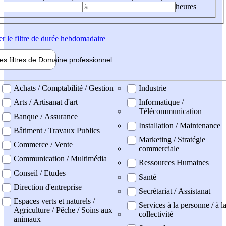
heures
er
le filtre de durée hebdomadaire
les filtres de
Domaine pro
fessionnel
ne professionel
Achats / Comptabilité / Gestion
Industrie
Arts / Artisanat d'art
Informatique /
Télécommunication
Banque / Assurance
Installation / Maintenance
Bâtiment / Travaux Publics
Marketing / Stratégie
Commerce / Vente
commerciale
Communication / Multimédia
Ressources Humaines
Conseil / Etudes
Santé
Direction d'entreprise
Secrétariat / Assistanat
Espaces verts et naturels /
Services à la personne / à l
Agriculture / Pêche / Soins aux
collectivité
animaux