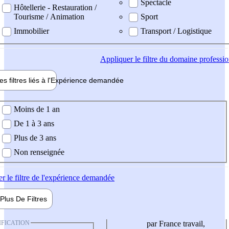
Spectacle
Hôtellerie - Restauration /
Tourisme / Animation
Sport
Immobilier
Transport / Logistique
Appliquer
le filtre du domaine professi
es filtres liés à l'
Expérience
demandée
ience demandée
Moins de 1 an
De 1 à 3 ans
Plus de 3 ans
Non renseignée
er
le filtre de l'expérience demandée
Plus De
Filtres
IFICATION
par France travail,