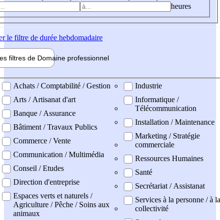
heures
er
le filtre de durée hebdomadaire
les filtres de
Domaine pro
fessionnel
ne professionel
Achats / Comptabilité / Gestion
Industrie
Arts / Artisanat d'art
Informatique /
Télécommunication
Banque / Assurance
Installation / Maintenance
Bâtiment / Travaux Publics
Marketing / Stratégie
Commerce / Vente
commerciale
Communication / Multimédia
Ressources Humaines
Conseil / Etudes
Santé
Direction d'entreprise
Secrétariat / Assistanat
Espaces verts et naturels /
Services à la personne / à l
Agriculture / Pêche / Soins aux
collectivité
animaux