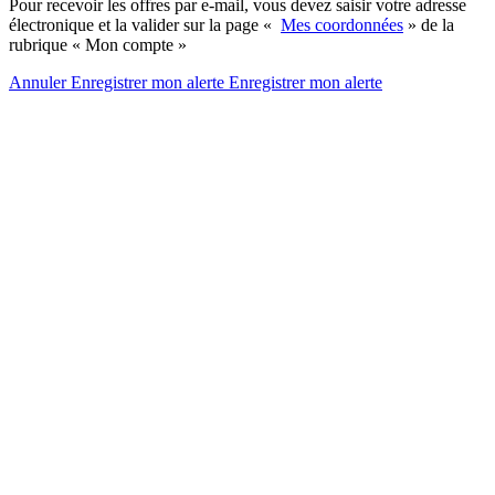
Pour recevoir les offres par e-mail, vous devez saisir votre adresse
électronique et la valider sur la page «
Mes coordonnées
» de la
rubrique « Mon compte »
Annuler
Enregistrer mon alerte
Enregistrer
mon alerte