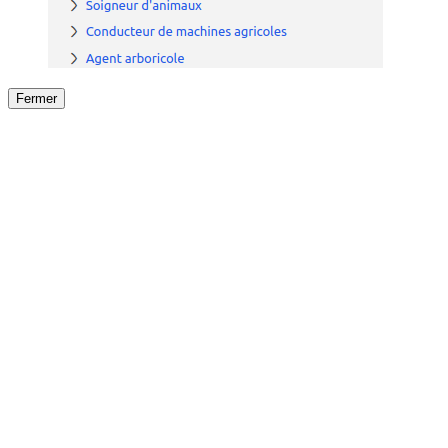
Fermer
Fermer
le détail de l'offre
/
Offre
sur
Offre précéden