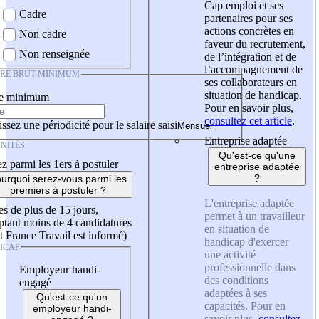
Cap emploi et ses
Cadre
partenaires pour ses
actions concrètes en
Non cadre
faveur du recrutement,
Non renseignée
de l’intégration et de
l’accompagnement de
IRE BRUT MINIMUM
ses collaborateurs en
situation de handicap.
re minimum
Pour en savoir plus,
consultez cet article
.
ssez une périodicité pour le salaire saisi
Entreprise adaptée
NITÉS
Qu'est-ce qu'une
z parmi les 1ers à postuler
entreprise adaptée
?
urquoi serez-vous parmi les
premiers à postuler ?
L'entreprise adaptée
es de plus de 15 jours,
permet à un travailleur
tant moins de 4 candidatures
en situation de
t France Travail est informé)
handicap d'exercer
ICAP
une activité
professionnelle dans
Employeur handi-
des conditions
engagé
adaptées à ses
Qu'est-ce qu'un
capacités. Pour en
employeur handi-
savoir plus,
consultez