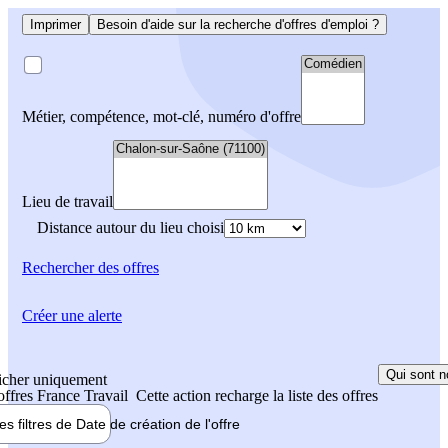
Imprimer
Besoin d'aide sur la recherche d'offres d'emploi ?
Métier, compétence, mot-clé, numéro d'offre
Lieu de travail
Distance autour du lieu choisi
Rechercher
des offres
Créer une alerte
Qui sont n
icher uniquement
 offres France Travail
Cette action recharge la liste des offres
les filtres de
Date de création
de l'offre