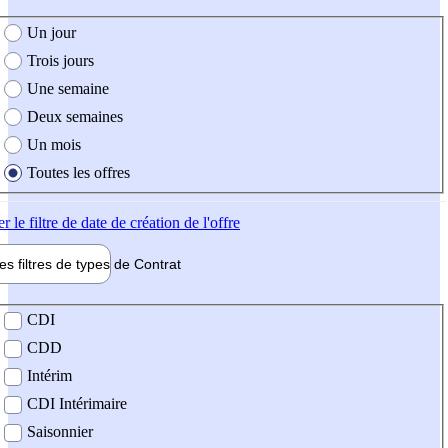
e création de l'offre
Un jour
Trois jours
Une semaine
Deux semaines
Un mois
Toutes les offres
er
le filtre de date de création de l'offre
les filtres de types de
Contrat
de contrat
CDI
CDD
Intérim
CDI Intérimaire
Saisonnier