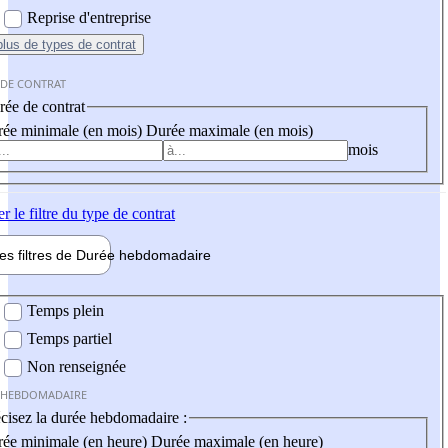
Reprise d'entreprise
plus
de types de contrat
 DE CONTRAT
ée de contrat
ée minimale (en mois)
Durée maximale (en mois)
mois
er
le filtre du type de contrat
les filtres de
Durée hebdo
madaire
 hebdomadaire
Temps plein
Temps partiel
Non renseignée
 HEBDOMADAIRE
cisez la durée hebdomadaire :
ée minimale (en heure)
Durée maximale (en heure)