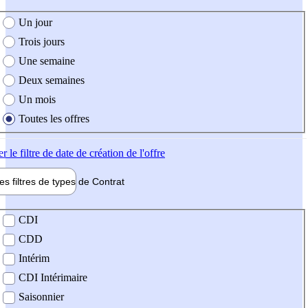
e création de l'offre
Un jour
Trois jours
Une semaine
Deux semaines
Un mois
Toutes les offres
er
le filtre de date de création de l'offre
les filtres de types de
Contrat
de contrat
CDI
CDD
Intérim
CDI Intérimaire
Saisonnier