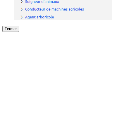
Fermer
Fermer
le détail de l'offre
/
Offre
sur
Offre précéden