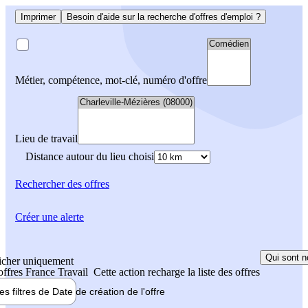
Imprimer
Besoin d'aide sur la recherche d'offres d'emploi ?
Métier, compétence, mot-clé, numéro d'offre
Lieu de travail
Distance autour du lieu choisi
Rechercher
des offres
Créer une alerte
Qui sont n
icher uniquement
 offres France Travail
Cette action recharge la liste des offres
les filtres de
Date de création
de l'offre