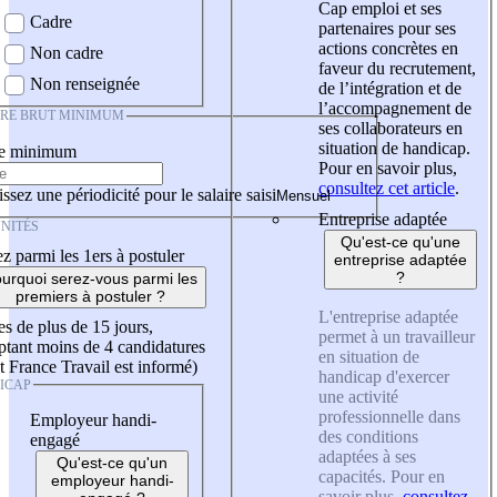
Cap emploi et ses
Cadre
partenaires pour ses
actions concrètes en
Non cadre
faveur du recrutement,
Non renseignée
de l’intégration et de
l’accompagnement de
IRE BRUT MINIMUM
ses collaborateurs en
situation de handicap.
re minimum
Pour en savoir plus,
consultez cet article
.
ssez une périodicité pour le salaire saisi
Entreprise adaptée
NITÉS
Qu'est-ce qu'une
z parmi les 1ers à postuler
entreprise adaptée
?
urquoi serez-vous parmi les
premiers à postuler ?
L'entreprise adaptée
es de plus de 15 jours,
permet à un travailleur
tant moins de 4 candidatures
en situation de
t France Travail est informé)
handicap d'exercer
ICAP
une activité
professionnelle dans
Employeur handi-
des conditions
engagé
adaptées à ses
Qu'est-ce qu'un
capacités. Pour en
employeur handi-
savoir plus,
consultez