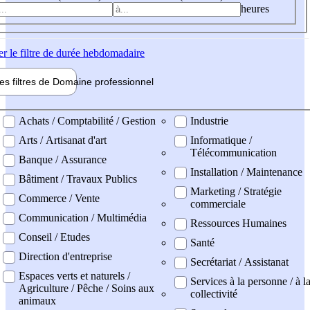
heures
er
le filtre de durée hebdomadaire
les filtres de
Domaine pro
fessionnel
ne professionel
Achats / Comptabilité / Gestion
Industrie
Arts / Artisanat d'art
Informatique /
Télécommunication
Banque / Assurance
Installation / Maintenance
Bâtiment / Travaux Publics
Marketing / Stratégie
Commerce / Vente
commerciale
Communication / Multimédia
Ressources Humaines
Conseil / Etudes
Santé
Direction d'entreprise
Secrétariat / Assistanat
Espaces verts et naturels /
Services à la personne / à l
Agriculture / Pêche / Soins aux
collectivité
animaux