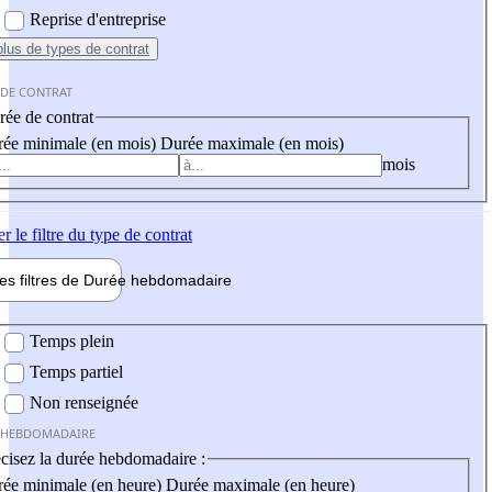
Reprise d'entreprise
plus
de types de contrat
 DE CONTRAT
ée de contrat
ée minimale (en mois)
Durée maximale (en mois)
mois
er
le filtre du type de contrat
les filtres de
Durée hebdo
madaire
 hebdomadaire
Temps plein
Temps partiel
Non renseignée
 HEBDOMADAIRE
cisez la durée hebdomadaire :
ée minimale (en heure)
Durée maximale (en heure)