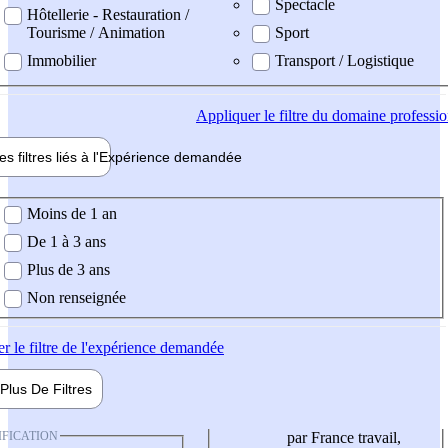
Spectacle
Hôtellerie - Restauration /
Tourisme / Animation
Sport
Immobilier
Transport / Logistique
Appliquer
le filtre du domaine professi
es filtres liés à l'
Expérience
demandée
ience demandée
Moins de 1 an
De 1 à 3 ans
Plus de 3 ans
Non renseignée
er
le filtre de l'expérience demandée
Plus De
Filtres
IFICATION
par France travail,