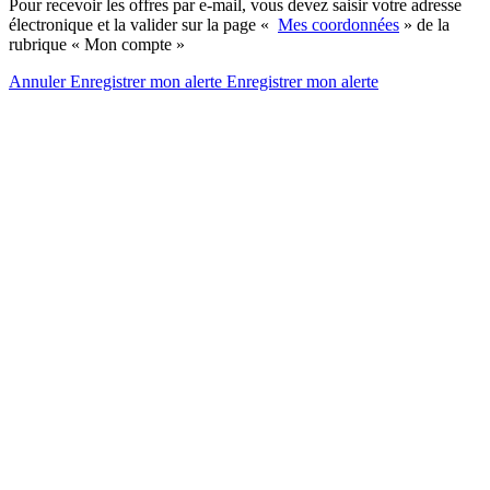
Pour recevoir les offres par e-mail, vous devez saisir votre adresse
électronique et la valider sur la page «
Mes coordonnées
» de la
rubrique « Mon compte »
Annuler
Enregistrer mon alerte
Enregistrer
mon alerte