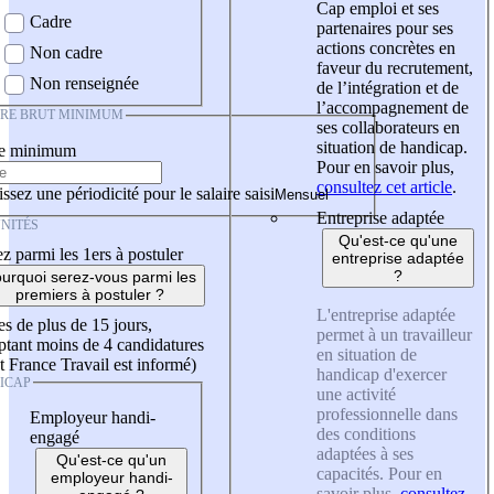
Cap emploi et ses
Cadre
partenaires pour ses
actions concrètes en
Non cadre
faveur du recrutement,
Non renseignée
de l’intégration et de
l’accompagnement de
IRE BRUT MINIMUM
ses collaborateurs en
situation de handicap.
re minimum
Pour en savoir plus,
consultez cet article
.
ssez une périodicité pour le salaire saisi
Entreprise adaptée
NITÉS
Qu'est-ce qu'une
z parmi les 1ers à postuler
entreprise adaptée
?
urquoi serez-vous parmi les
premiers à postuler ?
L'entreprise adaptée
es de plus de 15 jours,
permet à un travailleur
tant moins de 4 candidatures
en situation de
t France Travail est informé)
handicap d'exercer
ICAP
une activité
professionnelle dans
Employeur handi-
des conditions
engagé
adaptées à ses
Qu'est-ce qu'un
capacités. Pour en
employeur handi-
savoir plus,
consultez