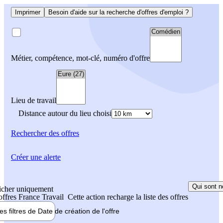
Imprimer
Besoin d'aide sur la recherche d'offres d'emploi ?
Métier, compétence, mot-clé, numéro d'offre
Lieu de travail
Distance autour du lieu choisi
Rechercher
des offres
Créer une alerte
Qui sont n
icher uniquement
 offres France Travail
Cette action recharge la liste des offres
les filtres de
Date de création
de l'offre