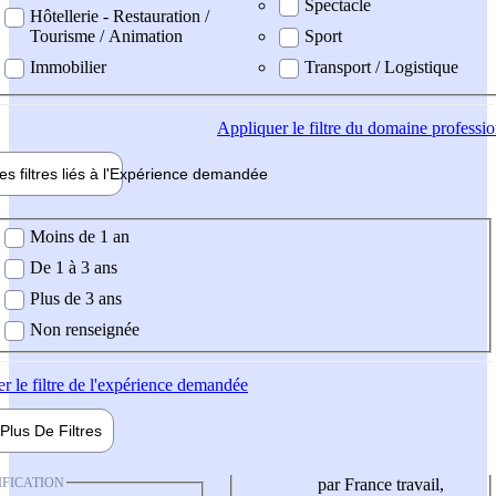
Spectacle
Hôtellerie - Restauration /
Tourisme / Animation
Sport
Immobilier
Transport / Logistique
Appliquer
le filtre du domaine professi
es filtres liés à l'
Expérience
demandée
ience demandée
Moins de 1 an
De 1 à 3 ans
Plus de 3 ans
Non renseignée
er
le filtre de l'expérience demandée
Plus De
Filtres
IFICATION
par France travail,