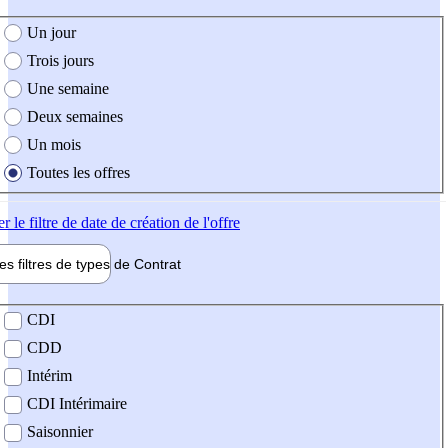
e création de l'offre
Un jour
Trois jours
Une semaine
Deux semaines
Un mois
Toutes les offres
er
le filtre de date de création de l'offre
les filtres de types de
Contrat
de contrat
CDI
CDD
Intérim
CDI Intérimaire
Saisonnier