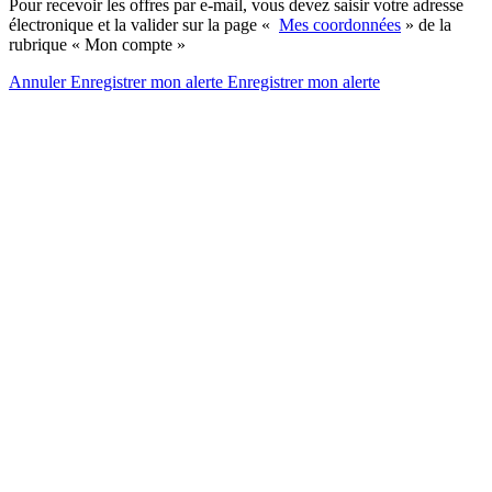
Pour recevoir les offres par e-mail, vous devez saisir votre adresse
électronique et la valider sur la page «
Mes coordonnées
» de la
rubrique « Mon compte »
Annuler
Enregistrer mon alerte
Enregistrer
mon alerte