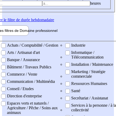
heures
er
le filtre de durée hebdomadaire
les filtres de
Domaine pro
fessionnel
ne professionel
Achats / Comptabilité / Gestion
Industrie
Arts / Artisanat d'art
Informatique /
Télécommunication
Banque / Assurance
Installation / Maintenance
Bâtiment / Travaux Publics
Marketing / Stratégie
Commerce / Vente
commerciale
Communication / Multimédia
Ressources Humaines
Conseil / Etudes
Santé
Direction d'entreprise
Secrétariat / Assistanat
Espaces verts et naturels /
Services à la personne / à l
Agriculture / Pêche / Soins aux
collectivité
animaux