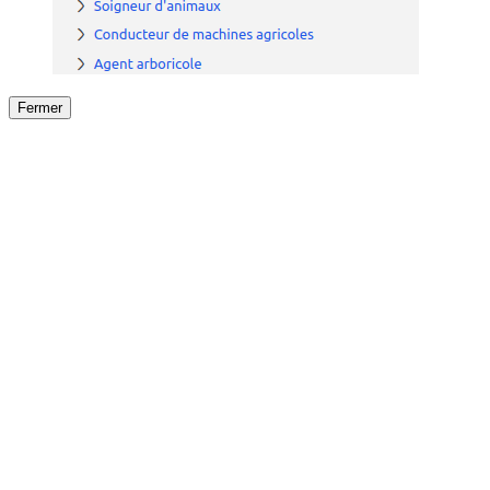
Fermer
Fermer
le détail de l'offre
/
Offre
sur
Offre précéden