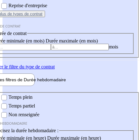
Reprise d'entreprise
plus
de types de contrat
 DE CONTRAT
ée de contrat
ée minimale (en mois)
Durée maximale (en mois)
mois
er
le filtre du type de contrat
les filtres de
Durée hebdo
madaire
 hebdomadaire
Temps plein
Temps partiel
Non renseignée
 HEBDOMADAIRE
cisez la durée hebdomadaire :
ée minimale (en heure)
Durée maximale (en heure)