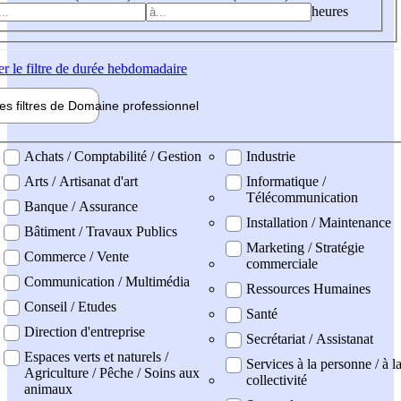
heures
er
le filtre de durée hebdomadaire
les filtres de
Domaine pro
fessionnel
ne professionel
Achats / Comptabilité / Gestion
Industrie
Arts / Artisanat d'art
Informatique /
Télécommunication
Banque / Assurance
Installation / Maintenance
Bâtiment / Travaux Publics
Marketing / Stratégie
Commerce / Vente
commerciale
Communication / Multimédia
Ressources Humaines
Conseil / Etudes
Santé
Direction d'entreprise
Secrétariat / Assistanat
Espaces verts et naturels /
Services à la personne / à l
Agriculture / Pêche / Soins aux
collectivité
animaux