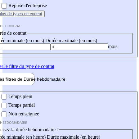
Reprise d'entreprise
plus
de types de contrat
 DE CONTRAT
ée de contrat
ée minimale (en mois)
Durée maximale (en mois)
mois
er
le filtre du type de contrat
les filtres de
Durée hebdo
madaire
 hebdomadaire
Temps plein
Temps partiel
Non renseignée
 HEBDOMADAIRE
cisez la durée hebdomadaire :
ée minimale (en heure)
Durée maximale (en heure)