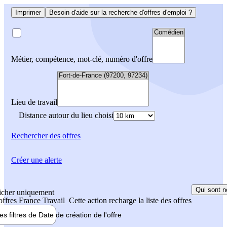
Imprimer
Besoin d'aide sur la recherche d'offres d'emploi ?
Métier, compétence, mot-clé, numéro d'offre
Lieu de travail
Distance autour du lieu choisi
Rechercher
des offres
Créer une alerte
Qui sont n
icher uniquement
 offres France Travail
Cette action recharge la liste des offres
les filtres de
Date de création
de l'offre