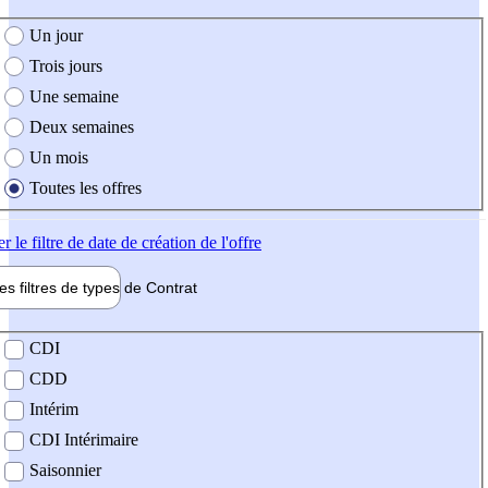
e création de l'offre
Un jour
Trois jours
Une semaine
Deux semaines
Un mois
Toutes les offres
er
le filtre de date de création de l'offre
les filtres de types de
Contrat
de contrat
CDI
CDD
Intérim
CDI Intérimaire
Saisonnier