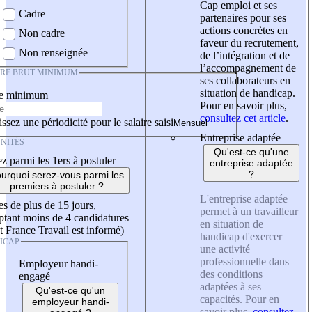
Cap emploi et ses
Cadre
partenaires pour ses
actions concrètes en
Non cadre
faveur du recrutement,
Non renseignée
de l’intégration et de
l’accompagnement de
IRE BRUT MINIMUM
ses collaborateurs en
situation de handicap.
re minimum
Pour en savoir plus,
consultez cet article
.
ssez une périodicité pour le salaire saisi
Entreprise adaptée
NITÉS
Qu'est-ce qu'une
z parmi les 1ers à postuler
entreprise adaptée
?
urquoi serez-vous parmi les
premiers à postuler ?
L'entreprise adaptée
es de plus de 15 jours,
permet à un travailleur
tant moins de 4 candidatures
en situation de
t France Travail est informé)
handicap d'exercer
ICAP
une activité
professionnelle dans
Employeur handi-
des conditions
engagé
adaptées à ses
Qu'est-ce qu'un
capacités. Pour en
employeur handi-
savoir plus,
consultez