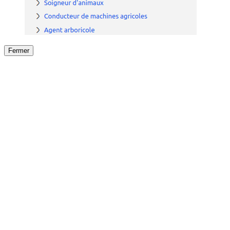
Fermer
Fermer
le détail de l'offre
/
Offre
sur
Offre précéden