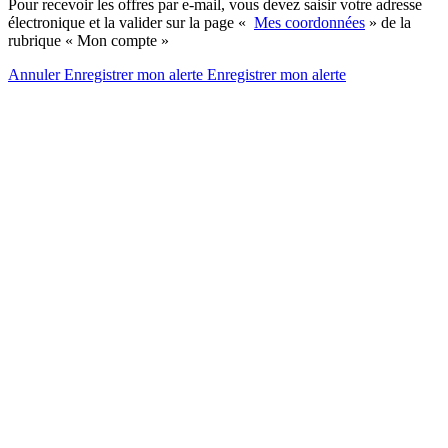
Pour recevoir les offres par e-mail, vous devez saisir votre adresse
électronique et la valider sur la page «
Mes coordonnées
» de la
rubrique « Mon compte »
Annuler
Enregistrer mon alerte
Enregistrer
mon alerte