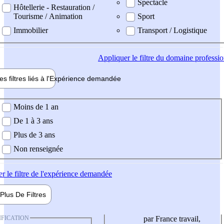
Spectacle
Hôtellerie - Restauration /
Tourisme / Animation
Sport
Immobilier
Transport / Logistique
Appliquer
le filtre du domaine professi
es filtres liés à l'
Expérience
demandée
ience demandée
Moins de 1 an
De 1 à 3 ans
Plus de 3 ans
Non renseignée
er
le filtre de l'expérience demandée
Plus De
Filtres
IFICATION
par France travail,