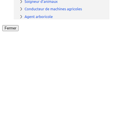
Fermer
Fermer
le détail de l'offre
/
Offre
sur
Offre précéden