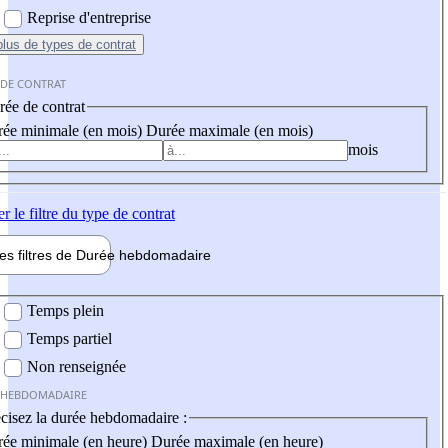
Reprise d'entreprise
plus
de types de contrat
 DE CONTRAT
ée de contrat
ée minimale (en mois)
Durée maximale (en mois)
mois
er
le filtre du type de contrat
les filtres de
Durée hebdo
madaire
 hebdomadaire
Temps plein
Temps partiel
Non renseignée
 HEBDOMADAIRE
cisez la durée hebdomadaire :
ée minimale (en heure)
Durée maximale (en heure)