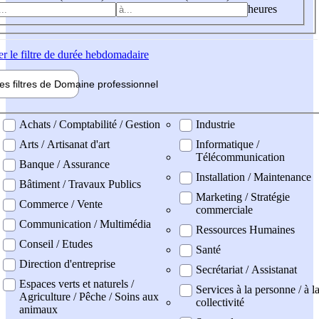
heures
er
le filtre de durée hebdomadaire
les filtres de
Domaine pro
fessionnel
ne professionel
Achats / Comptabilité / Gestion
Industrie
Arts / Artisanat d'art
Informatique /
Télécommunication
Banque / Assurance
Installation / Maintenance
Bâtiment / Travaux Publics
Marketing / Stratégie
Commerce / Vente
commerciale
Communication / Multimédia
Ressources Humaines
Conseil / Etudes
Santé
Direction d'entreprise
Secrétariat / Assistanat
Espaces verts et naturels /
Services à la personne / à l
Agriculture / Pêche / Soins aux
collectivité
animaux