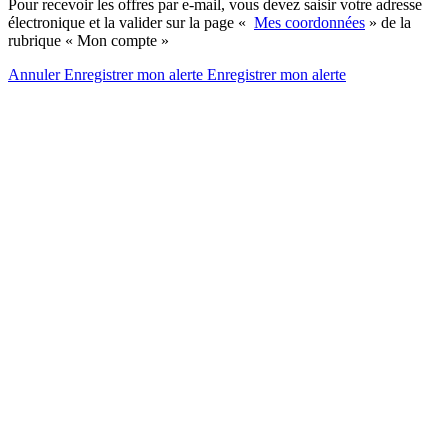
Pour recevoir les offres par e-mail, vous devez saisir votre adresse
électronique et la valider sur la page «
Mes coordonnées
» de la
rubrique « Mon compte »
Annuler
Enregistrer mon alerte
Enregistrer
mon alerte