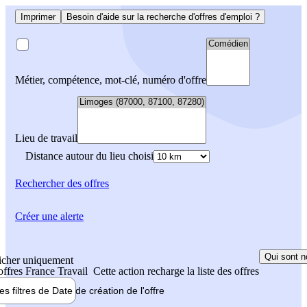
Imprimer
Besoin d'aide sur la recherche d'offres d'emploi ?
Métier, compétence, mot-clé, numéro d'offre
Lieu de travail
Distance autour du lieu choisi
Rechercher
des offres
Créer une alerte
Qui sont n
icher uniquement
 offres France Travail
Cette action recharge la liste des offres
les filtres de
Date de création
de l'offre