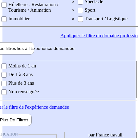
Spectacle
Hôtellerie - Restauration /
Tourisme / Animation
Sport
Immobilier
Transport / Logistique
Appliquer
le filtre du domaine professi
es filtres liés à l'
Expérience
demandée
ience demandée
Moins de 1 an
De 1 à 3 ans
Plus de 3 ans
Non renseignée
er
le filtre de l'expérience demandée
Plus De
Filtres
IFICATION
par France travail,