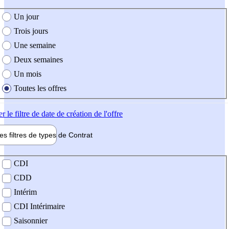
e création de l'offre
Un jour
Trois jours
Une semaine
Deux semaines
Un mois
Toutes les offres
er
le filtre de date de création de l'offre
les filtres de types de
Contrat
de contrat
CDI
CDD
Intérim
CDI Intérimaire
Saisonnier