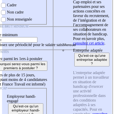
Cap emploi et ses
Cadre
partenaires pour ses
actions concrètes en
Non cadre
faveur du recrutement,
Non renseignée
de l’intégration et de
l’accompagnement de
IRE BRUT MINIMUM
ses collaborateurs en
situation de handicap.
re minimum
Pour en savoir plus,
consultez cet article
.
ssez une périodicité pour le salaire saisi
Entreprise adaptée
NITÉS
Qu'est-ce qu'une
z parmi les 1ers à postuler
entreprise adaptée
?
urquoi serez-vous parmi les
premiers à postuler ?
L'entreprise adaptée
es de plus de 15 jours,
permet à un travailleur
tant moins de 4 candidatures
en situation de
t France Travail est informé)
handicap d'exercer
ICAP
une activité
professionnelle dans
Employeur handi-
des conditions
engagé
adaptées à ses
Qu'est-ce qu'un
capacités. Pour en
employeur handi-
savoir plus,
consultez