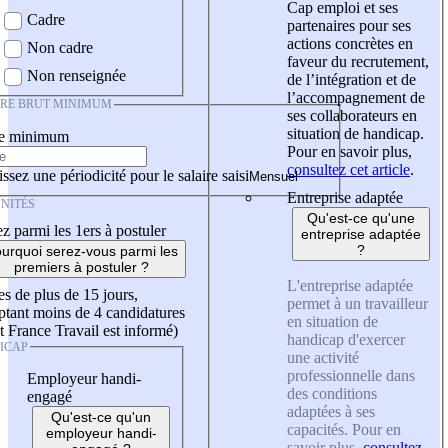
Cap emploi et ses
Cadre
partenaires pour ses
actions concrètes en
Non cadre
faveur du recrutement,
Non renseignée
de l’intégration et de
l’accompagnement de
IRE BRUT MINIMUM
ses collaborateurs en
situation de handicap.
re minimum
Pour en savoir plus,
consultez cet article
.
ssez une périodicité pour le salaire saisi
Entreprise adaptée
NITÉS
Qu'est-ce qu'une
z parmi les 1ers à postuler
entreprise adaptée
?
urquoi serez-vous parmi les
premiers à postuler ?
L'entreprise adaptée
es de plus de 15 jours,
permet à un travailleur
tant moins de 4 candidatures
en situation de
t France Travail est informé)
handicap d'exercer
ICAP
une activité
professionnelle dans
Employeur handi-
des conditions
engagé
adaptées à ses
Qu'est-ce qu'un
capacités. Pour en
employeur handi-
savoir plus,
consultez