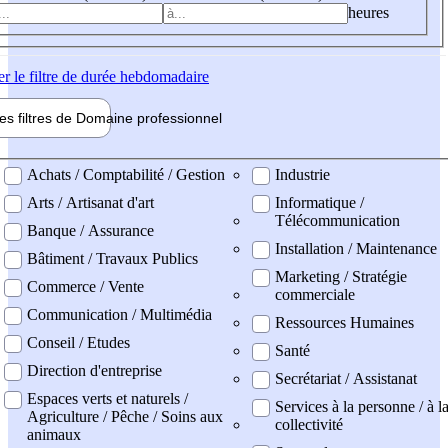
heures
er
le filtre de durée hebdomadaire
les filtres de
Domaine pro
fessionnel
ne professionel
Achats / Comptabilité / Gestion
Industrie
Arts / Artisanat d'art
Informatique /
Télécommunication
Banque / Assurance
Installation / Maintenance
Bâtiment / Travaux Publics
Marketing / Stratégie
Commerce / Vente
commerciale
Communication / Multimédia
Ressources Humaines
Conseil / Etudes
Santé
Direction d'entreprise
Secrétariat / Assistanat
Espaces verts et naturels /
Services à la personne / à l
Agriculture / Pêche / Soins aux
collectivité
animaux