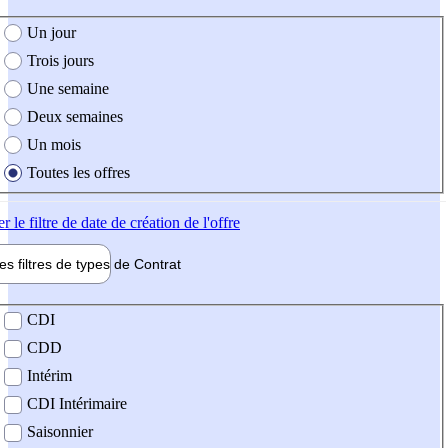
e création de l'offre
Un jour
Trois jours
Une semaine
Deux semaines
Un mois
Toutes les offres
er
le filtre de date de création de l'offre
les filtres de types de
Contrat
de contrat
CDI
CDD
Intérim
CDI Intérimaire
Saisonnier