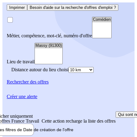
Imprimer
Besoin d'aide sur la recherche d'offres d'emploi ?
Métier, compétence, mot-clé, numéro d'offre
Lieu de travail
Distance autour du lieu choisi
Rechercher
des offres
Créer une alerte
Qui sont n
icher uniquement
 offres France Travail
Cette action recharge la liste des offres
les filtres de
Date de création
de l'offre