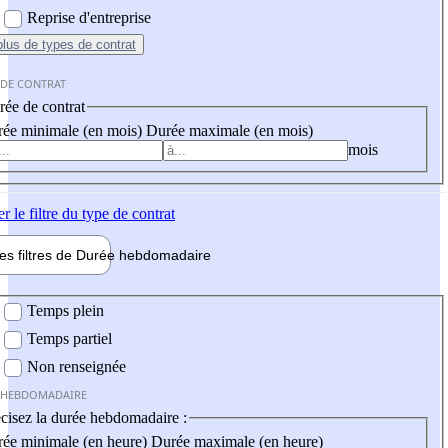
Reprise d'entreprise
plus
de types de contrat
 DE CONTRAT
ée de contrat
ée minimale (en mois)
Durée maximale (en mois)
mois
er
le filtre du type de contrat
les filtres de
Durée hebdo
madaire
 hebdomadaire
Temps plein
Temps partiel
Non renseignée
 HEBDOMADAIRE
cisez la durée hebdomadaire :
ée minimale (en heure)
Durée maximale (en heure)