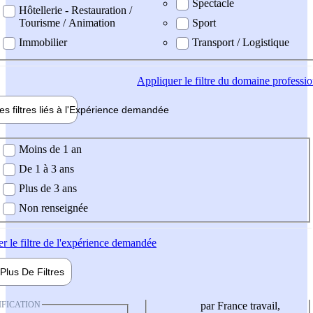
Spectacle
Hôtellerie - Restauration /
Tourisme / Animation
Sport
Immobilier
Transport / Logistique
Appliquer
le filtre du domaine professi
es filtres liés à l'
Expérience
demandée
ience demandée
Moins de 1 an
De 1 à 3 ans
Plus de 3 ans
Non renseignée
er
le filtre de l'expérience demandée
Plus De
Filtres
IFICATION
par France travail,