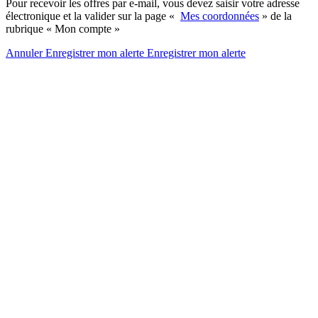
Pour recevoir les offres par e-mail, vous devez saisir votre adresse
électronique et la valider sur la page «
Mes coordonnées
» de la
rubrique « Mon compte »
Annuler
Enregistrer mon alerte
Enregistrer
mon alerte