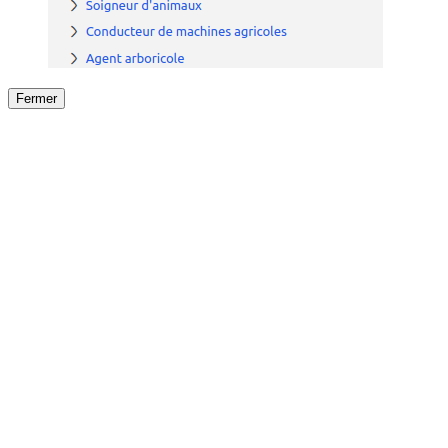
Fermer
Fermer
le détail de l'offre
/
Offre
sur
Offre précéden