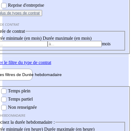
Reprise d'entreprise
plus
de types de contrat
 DE CONTRAT
ée de contrat
ée minimale (en mois)
Durée maximale (en mois)
mois
er
le filtre du type de contrat
les filtres de
Durée hebdo
madaire
 hebdomadaire
Temps plein
Temps partiel
Non renseignée
 HEBDOMADAIRE
cisez la durée hebdomadaire :
ée minimale (en heure)
Durée maximale (en heure)