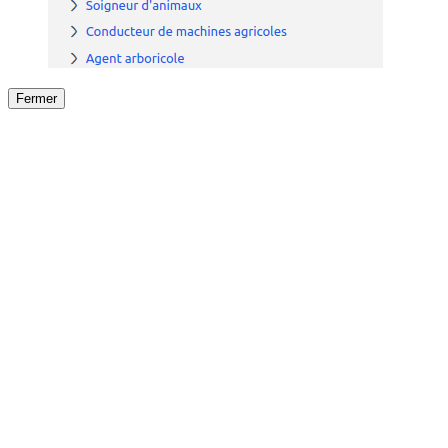
Fermer
Fermer
le détail de l'offre
/
Offre
sur
Offre précéden