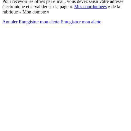
Pour recevoir les offres par e-mail, vous devez saisir votre adresse
électronique et la valider sur la page «
Mes coordonnées
» de la
rubrique « Mon compte »
Annuler
Enregistrer mon alerte
Enregistrer
mon alerte