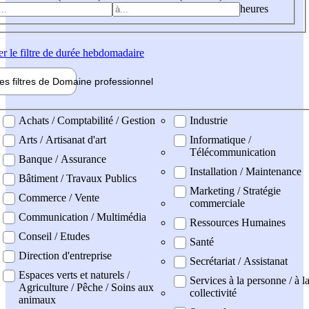
heures
er
le filtre de durée hebdomadaire
les filtres de
Domaine pro
fessionnel
ne professionel
Achats / Comptabilité / Gestion
Industrie
Arts / Artisanat d'art
Informatique /
Télécommunication
Banque / Assurance
Installation / Maintenance
Bâtiment / Travaux Publics
Marketing / Stratégie
Commerce / Vente
commerciale
Communication / Multimédia
Ressources Humaines
Conseil / Etudes
Santé
Direction d'entreprise
Secrétariat / Assistanat
Espaces verts et naturels /
Services à la personne / à l
Agriculture / Pêche / Soins aux
collectivité
animaux