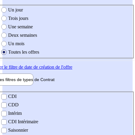
e création de l'offre
Un jour
Trois jours
Une semaine
Deux semaines
Un mois
Toutes les offres
er
le filtre de date de création de l'offre
les filtres de types de
Contrat
de contrat
CDI
CDD
Intérim
CDI Intérimaire
Saisonnier