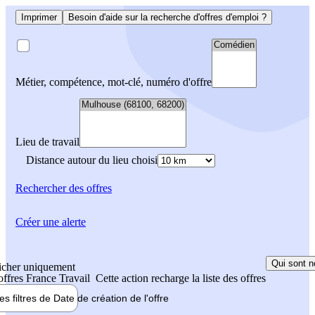
Imprimer
Besoin d'aide sur la recherche d'offres d'emploi ?
Métier, compétence, mot-clé, numéro d'offre
Lieu de travail
Distance autour du lieu choisi
Rechercher
des offres
Créer une alerte
Qui sont n
icher uniquement
 offres France Travail
Cette action recharge la liste des offres
les filtres de
Date de création
de l'offre