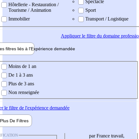
Spectacle
Hôtellerie - Restauration /
Tourisme / Animation
Sport
Immobilier
Transport / Logistique
Appliquer
le filtre du domaine professi
es filtres liés à l'
Expérience
demandée
ience demandée
Moins de 1 an
De 1 à 3 ans
Plus de 3 ans
Non renseignée
er
le filtre de l'expérience demandée
Plus De
Filtres
IFICATION
par France travail,