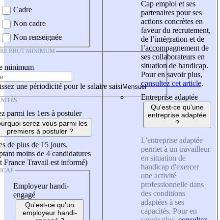
Cap emploi et ses
Cadre
partenaires pour ses
actions concrètes en
Non cadre
faveur du recrutement,
Non renseignée
de l’intégration et de
l’accompagnement de
IRE BRUT MINIMUM
ses collaborateurs en
situation de handicap.
re minimum
Pour en savoir plus,
consultez cet article
.
ssez une périodicité pour le salaire saisi
Entreprise adaptée
NITÉS
Qu'est-ce qu'une
z parmi les 1ers à postuler
entreprise adaptée
?
urquoi serez-vous parmi les
premiers à postuler ?
L'entreprise adaptée
es de plus de 15 jours,
permet à un travailleur
tant moins de 4 candidatures
en situation de
t France Travail est informé)
handicap d'exercer
ICAP
une activité
professionnelle dans
Employeur handi-
des conditions
engagé
adaptées à ses
Qu'est-ce qu'un
capacités. Pour en
employeur handi-
savoir plus,
consultez