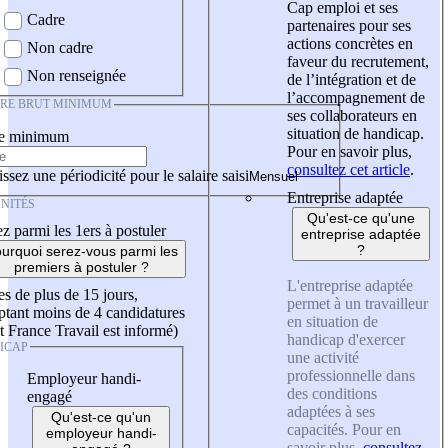
Cap emploi et ses
Cadre
partenaires pour ses
actions concrètes en
Non cadre
faveur du recrutement,
Non renseignée
de l’intégration et de
l’accompagnement de
IRE BRUT MINIMUM
ses collaborateurs en
situation de handicap.
re minimum
Pour en savoir plus,
consultez cet article
.
ssez une périodicité pour le salaire saisi
Entreprise adaptée
NITÉS
Qu'est-ce qu'une
z parmi les 1ers à postuler
entreprise adaptée
?
urquoi serez-vous parmi les
premiers à postuler ?
L'entreprise adaptée
es de plus de 15 jours,
permet à un travailleur
tant moins de 4 candidatures
en situation de
t France Travail est informé)
handicap d'exercer
ICAP
une activité
professionnelle dans
Employeur handi-
des conditions
engagé
adaptées à ses
Qu'est-ce qu'un
capacités. Pour en
employeur handi-
savoir plus,
consultez