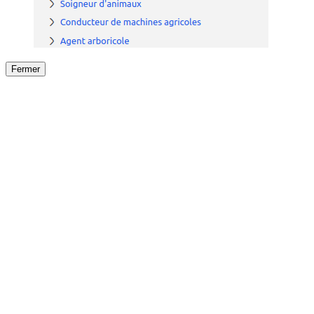
Fermer
Fermer
le détail de l'offre
/
Offre
sur
Offre précéden