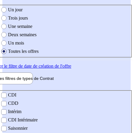
e création de l'offre
Un jour
Trois jours
Une semaine
Deux semaines
Un mois
Toutes les offres
er
le filtre de date de création de l'offre
les filtres de types de
Contrat
de contrat
CDI
CDD
Intérim
CDI Intérimaire
Saisonnier