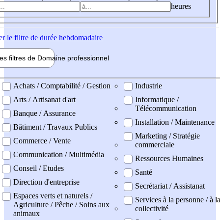
heures
er
le filtre de durée hebdomadaire
les filtres de
Domaine pro
fessionnel
ne professionel
Achats / Comptabilité / Gestion
Industrie
Arts / Artisanat d'art
Informatique /
Télécommunication
Banque / Assurance
Installation / Maintenance
Bâtiment / Travaux Publics
Marketing / Stratégie
Commerce / Vente
commerciale
Communication / Multimédia
Ressources Humaines
Conseil / Etudes
Santé
Direction d'entreprise
Secrétariat / Assistanat
Espaces verts et naturels /
Services à la personne / à l
Agriculture / Pêche / Soins aux
collectivité
animaux