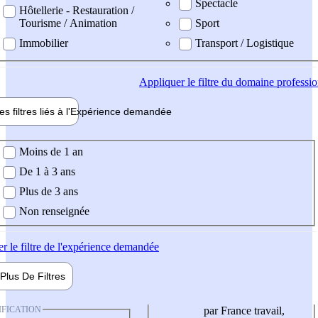
Spectacle
Hôtellerie - Restauration /
Tourisme / Animation
Sport
Immobilier
Transport / Logistique
Appliquer
le filtre du domaine professi
es filtres liés à l'
Expérience
demandée
ience demandée
Moins de 1 an
De 1 à 3 ans
Plus de 3 ans
Non renseignée
er
le filtre de l'expérience demandée
Plus De
Filtres
IFICATION
par France travail,