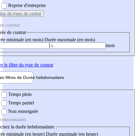
Reprise d'entreprise
plus
de types de contrat
 DE CONTRAT
ée de contrat
ée minimale (en mois)
Durée maximale (en mois)
mois
er
le filtre du type de contrat
les filtres de
Durée hebdo
madaire
 hebdomadaire
Temps plein
Temps partiel
Non renseignée
 HEBDOMADAIRE
cisez la durée hebdomadaire :
ée minimale (en heure)
Durée maximale (en heure)