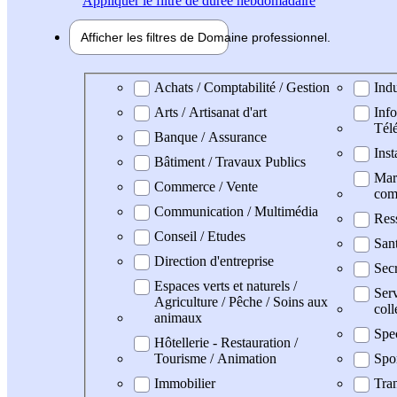
Appliquer
le filtre de durée hebdomadaire
Afficher les filtres de
Domaine pro
fessionnel
Domaine professionel
Achats / Comptabilité / Gestion
Indu
Arts / Artisanat d'art
Info
Tél
Banque / Assurance
Inst
Bâtiment / Travaux Publics
Mark
Commerce / Vente
com
Communication / Multimédia
Res
Conseil / Etudes
San
Direction d'entreprise
Secr
Espaces verts et naturels /
Serv
Agriculture / Pêche / Soins aux
coll
animaux
Spec
Hôtellerie - Restauration /
Tourisme / Animation
Spo
Immobilier
Tran