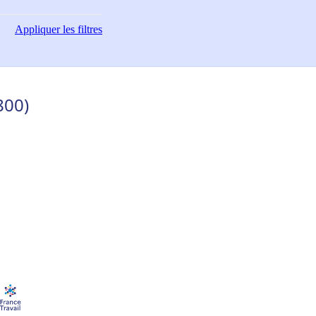
Appliquer
les filtres
800)