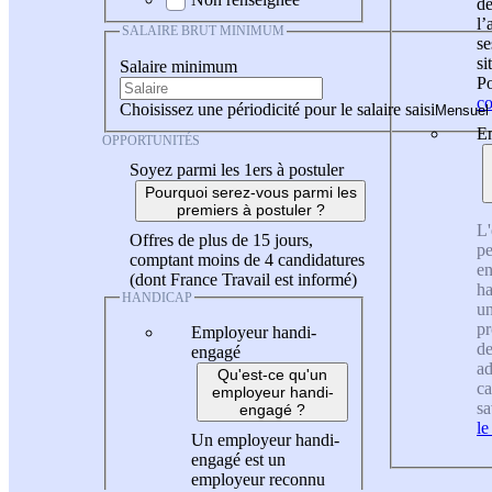
de
l
SALAIRE BRUT MINIMUM
se
si
Salaire minimum
Po
co
Choisissez une périodicité pour le salaire saisi
En
OPPORTUNITÉS
Soyez parmi les 1ers à postuler
Pourquoi serez-vous parmi les
premiers à postuler ?
L'
Offres de plus de 15 jours,
pe
comptant moins de 4 candidatures
en
(dont France Travail est informé)
ha
HANDICAP
un
pr
Employeur handi-
de
engagé
ad
Qu'est-ce qu'un
ca
employeur handi-
sa
engagé ?
le
Un employeur handi-
engagé est un
employeur reconnu