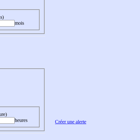
s)
mois
ure)
heures
Créer une alerte