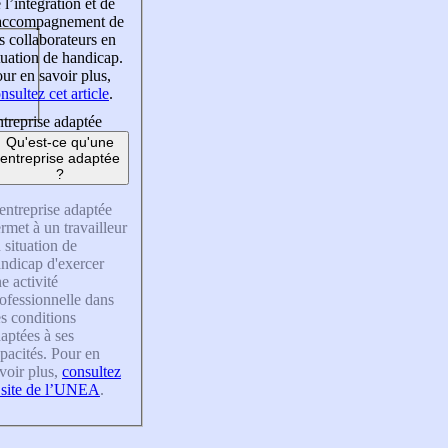
 l’intégration et de
’accompagnement de
s collaborateurs en
tuation de handicap.
ur en savoir plus,
nsultez cet article
.
treprise adaptée
Qu'est-ce qu'une
entreprise adaptée
?
entreprise adaptée
rmet à un travailleur
 situation de
ndicap d'exercer
e activité
ofessionnelle dans
s conditions
aptées à ses
pacités. Pour en
voir plus,
consultez
 site de l’UNEA
.