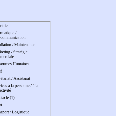
strie
rmatique /
écommunication
allation / Maintenance
eting / Stratégie
merciale
sources Humaines
té
étariat / Assistanat
ices à la personne / à la
ectivité
tacle (1)
rt
sport / Logistique