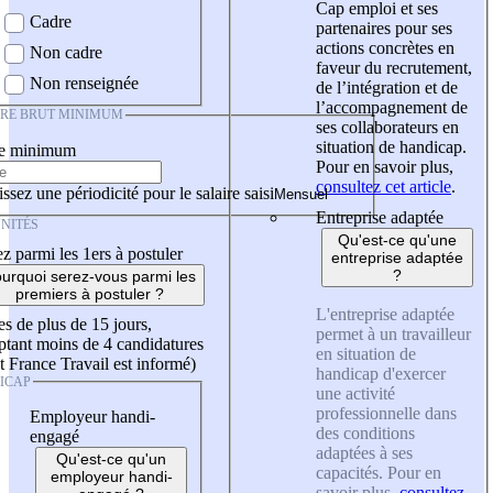
Cap emploi et ses
Cadre
partenaires pour ses
actions concrètes en
Non cadre
faveur du recrutement,
Non renseignée
de l’intégration et de
l’accompagnement de
IRE BRUT MINIMUM
ses collaborateurs en
situation de handicap.
re minimum
Pour en savoir plus,
consultez cet article
.
ssez une périodicité pour le salaire saisi
Entreprise adaptée
NITÉS
Qu'est-ce qu'une
z parmi les 1ers à postuler
entreprise adaptée
?
urquoi serez-vous parmi les
premiers à postuler ?
L'entreprise adaptée
es de plus de 15 jours,
permet à un travailleur
tant moins de 4 candidatures
en situation de
t France Travail est informé)
handicap d'exercer
ICAP
une activité
professionnelle dans
Employeur handi-
des conditions
engagé
adaptées à ses
Qu'est-ce qu'un
capacités. Pour en
employeur handi-
savoir plus,
consultez