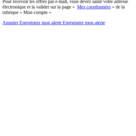
Pour recevoir les offres par e-mail, vous devez saisir votre adresse
électronique et la valider sur la page «
Mes coordonnées
» de la
rubrique « Mon compte »
Annuler
Enregistrer mon alerte
Enregistrer
mon alerte