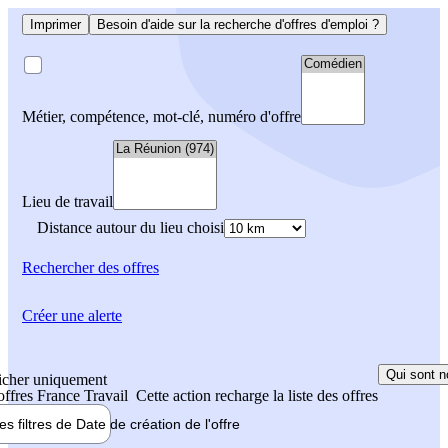
Imprimer
Besoin d'aide sur la recherche d'offres d'emploi ?
Métier, compétence, mot-clé, numéro d'offre
Lieu de travail
Distance autour du lieu choisi
Rechercher
des offres
Créer une alerte
Qui sont n
icher uniquement
 offres France Travail
Cette action recharge la liste des offres
les filtres de
Date de création
de l'offre