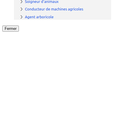
Fermer
Fermer
le détail de l'offre
/
Offre
sur
Offre précéden