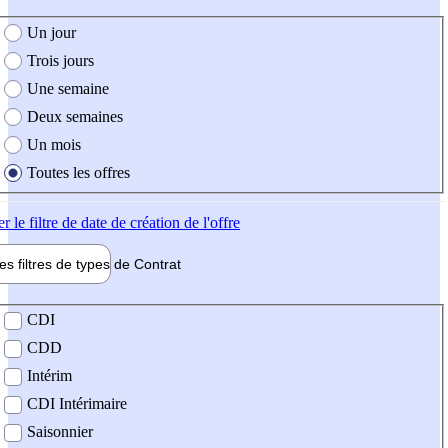
e création de l'offre
Un jour
Trois jours
Une semaine
Deux semaines
Un mois
Toutes les offres
er
le filtre de date de création de l'offre
les filtres de types de
Contrat
de contrat
CDI
CDD
Intérim
CDI Intérimaire
Saisonnier