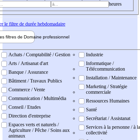
heures
er
le filtre de durée hebdomadaire
les filtres de
Domaine pro
fessionnel
ne professionel
Achats / Comptabilité / Gestion
Industrie
Arts / Artisanat d'art
Informatique /
Télécommunication
Banque / Assurance
Installation / Maintenance
Bâtiment / Travaux Publics
Marketing / Stratégie
Commerce / Vente
commerciale
Communication / Multimédia
Ressources Humaines
Conseil / Etudes
Santé
Direction d'entreprise
Secrétariat / Assistanat
Espaces verts et naturels /
Services à la personne / à l
Agriculture / Pêche / Soins aux
collectivité
animaux