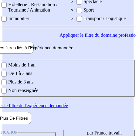
Spectacle
Hôtellerie - Restauration /
Tourisme / Animation
Sport
Immobilier
Transport / Logistique
Appliquer
le filtre du domaine professi
es filtres liés à l'
Expérience
demandée
ience demandée
Moins de 1 an
De 1 à 3 ans
Plus de 3 ans
Non renseignée
er
le filtre de l'expérience demandée
Plus De
Filtres
IFICATION
par France travail,