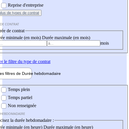
Reprise d'entreprise
plus
de types de contrat
 DE CONTRAT
ée de contrat
ée minimale (en mois)
Durée maximale (en mois)
mois
er
le filtre du type de contrat
les filtres de
Durée hebdo
madaire
 hebdomadaire
Temps plein
Temps partiel
Non renseignée
 HEBDOMADAIRE
cisez la durée hebdomadaire :
ée minimale (en heure)
Durée maximale (en heure)