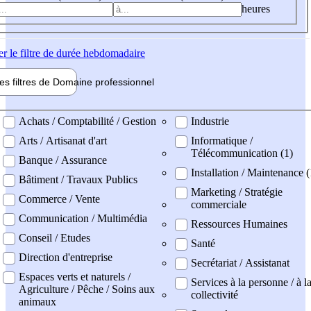
heures
er
le filtre de durée hebdomadaire
les filtres de
Domaine pro
fessionnel
ne professionel
Achats / Comptabilité / Gestion
Industrie
Arts / Artisanat d'art
Informatique /
Télécommunication (1)
Banque / Assurance
Installation / Maintenance (
Bâtiment / Travaux Publics
Marketing / Stratégie
Commerce / Vente
commerciale
Communication / Multimédia
Ressources Humaines
Conseil / Etudes
Santé
Direction d'entreprise
Secrétariat / Assistanat
Espaces verts et naturels /
Services à la personne / à l
Agriculture / Pêche / Soins aux
collectivité
animaux