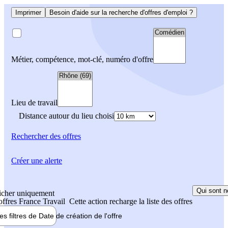
Imprimer
Besoin d'aide sur la recherche d'offres d'emploi ?
Métier, compétence, mot-clé, numéro d'offre
Lieu de travail
Distance autour du lieu choisi
Rechercher
des offres
Créer une alerte
Qui sont n
icher uniquement
 offres France Travail
Cette action recharge la liste des offres
les filtres de
Date de création
de l'offre