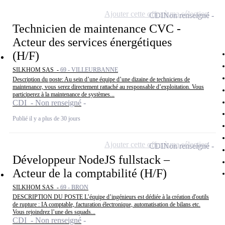
Ajouter cette offre à ma sélection
CDI
Non renseigné
Technicien de maintenance CVC -
Acteur des services énergétiques
(H/F)
SILKHOM SAS -
69 - VILLEURBANNE
Description du poste: Au sein d’une équipe d’une dizaine de techniciens de
maintenance, vous serez directement rattaché au responsable d’exploitation. Vous
participerez à la maintenance de systèmes...
CDI - Non renseigné
Publié il y a plus de 30 jours
Ajouter cette offre à ma sélection
CDI
Non renseigné
Développeur NodeJS fullstack –
Acteur de la comptabilité (H/F)
SILKHOM SAS -
69 - BRON
DESCRIPTION DU POSTE L’équipe d’ingénieurs est dédiée à la création d'outils
de rupture : IA comptable, facturation électronique, automatisation de bilans etc.
Vous rejoindrez l’une des squads...
CDI - Non renseigné