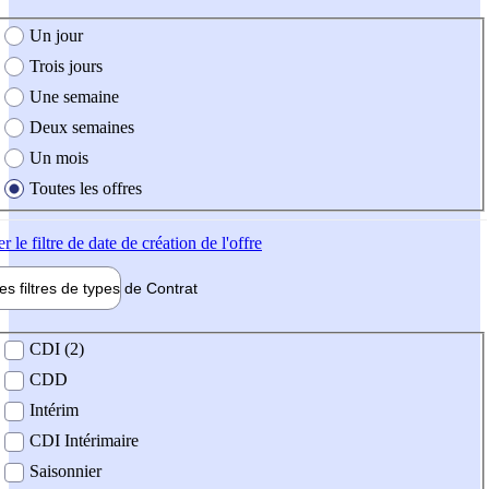
e création de l'offre
Un jour
Trois jours
Une semaine
Deux semaines
Un mois
Toutes les offres
er
le filtre de date de création de l'offre
les filtres de types de
Contrat
de contrat
CDI (2)
CDD
Intérim
CDI Intérimaire
Saisonnier