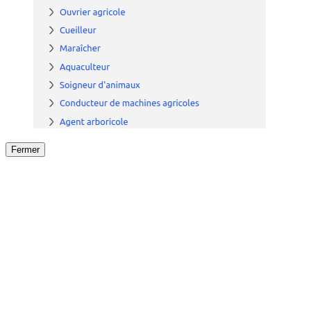
Fermer
Fermer
le détail de l'offre
/
Offre
sur
Offre précéden