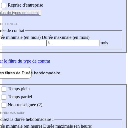
Reprise d'entreprise
plus
de types de contrat
 DE CONTRAT
ée de contrat
ée minimale (en mois)
Durée maximale (en mois)
mois
er
le filtre du type de contrat
les filtres de
Durée hebdo
madaire
 hebdomadaire
Temps plein
Temps partiel
Non renseignée (2)
 HEBDOMADAIRE
cisez la durée hebdomadaire :
ée minimale (en heure)
Durée maximale (en heure)