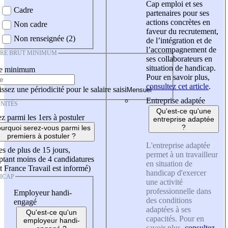
Cap emploi et ses
Cadre
partenaires pour ses
actions concrètes en
Non cadre
faveur du recrutement,
Non renseignée (2)
de l’intégration et de
l’accompagnement de
IRE BRUT MINIMUM
ses collaborateurs en
situation de handicap.
re minimum
Pour en savoir plus,
consultez cet article
.
ssez une périodicité pour le salaire saisi
Entreprise adaptée
NITÉS
Qu'est-ce qu'une
z parmi les 1ers à postuler
entreprise adaptée
?
urquoi serez-vous parmi les
premiers à postuler ?
L'entreprise adaptée
es de plus de 15 jours,
permet à un travailleur
tant moins de 4 candidatures
en situation de
t France Travail est informé)
handicap d'exercer
ICAP
une activité
professionnelle dans
Employeur handi-
des conditions
engagé
adaptées à ses
Qu'est-ce qu'un
capacités. Pour en
employeur handi-
savoir plus,
consultez