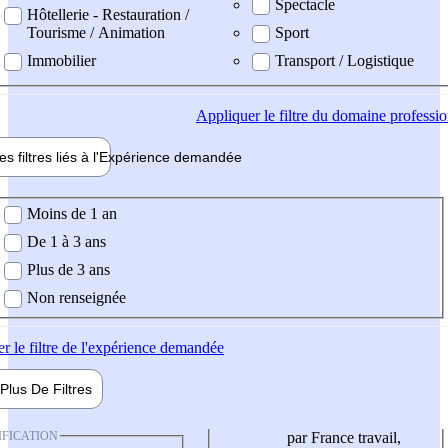
Spectacle
Hôtellerie - Restauration /
Tourisme / Animation
Sport
Immobilier
Transport / Logistique
Appliquer
le filtre du domaine professi
es filtres liés à l'
Expérience
demandée
ience demandée
Moins de 1 an
De 1 à 3 ans
Plus de 3 ans
Non renseignée
er
le filtre de l'expérience demandée
Plus De
Filtres
IFICATION
par France travail,