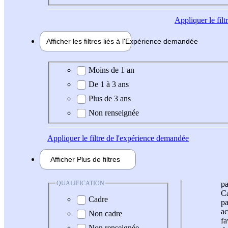
Appliquer
le fil
Afficher les filtres liés à l'
Expérience
demandée
Expérience demandée
Moins de 1 an
De 1 à 3 ans
Plus de 3 ans
Non renseignée
Appliquer
le filtre de l'expérience demandée
Afficher
Plus de
filtres
QUALIFICATION
pa
Ca
Cadre
pa
ac
Non cadre
fa
Non renseignée