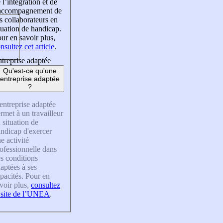
 l’intégration et de
’accompagnement de
s collaborateurs en
tuation de handicap.
ur en savoir plus,
nsultez cet article
.
treprise adaptée
Qu'est-ce qu'une
entreprise adaptée
?
entreprise adaptée
rmet à un travailleur
 situation de
ndicap d'exercer
e activité
ofessionnelle dans
s conditions
aptées à ses
pacités. Pour en
voir plus,
consultez
 site de l’UNEA
.