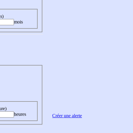
s)
mois
ure)
heures
Créer une alerte