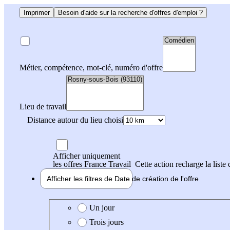
Imprimer
Besoin d'aide sur la recherche d'offres d'emploi ?
Métier, compétence, mot-clé, numéro d'offre
Lieu de travail
Distance autour du lieu choisi
Afficher uniquement
les offres France Travail
Cette action recharge la liste 
Afficher les filtres de
Date de création
de l'offre
Date de création de l'offre
Un jour
Trois jours