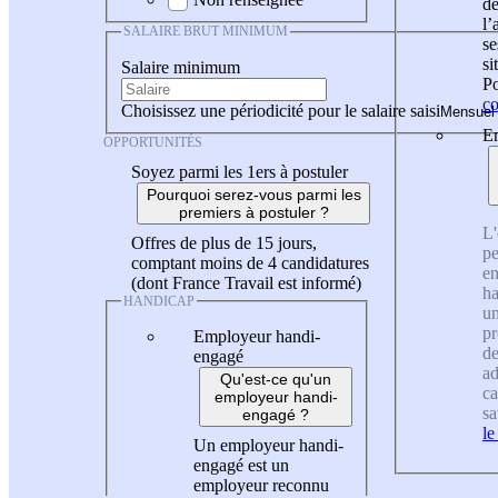
de
l
SALAIRE BRUT MINIMUM
se
si
Salaire minimum
Po
co
Choisissez une périodicité pour le salaire saisi
En
OPPORTUNITÉS
Soyez parmi les 1ers à postuler
Pourquoi serez-vous parmi les
premiers à postuler ?
L'
Offres de plus de 15 jours,
pe
comptant moins de 4 candidatures
en
(dont France Travail est informé)
ha
HANDICAP
un
pr
Employeur handi-
de
engagé
ad
Qu'est-ce qu'un
ca
employeur handi-
sa
engagé ?
le
Un employeur handi-
engagé est un
employeur reconnu