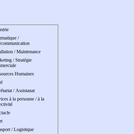
strie
rmatique /
écommunication
allation / Maintenance
eting / Stratégie
merciale
sources Humaines
té
étariat / Assistanat
ices à la personne / à la
ectivité
ctacle
rt
sport / Logistique