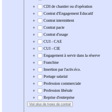
CDI de chantier ou d'opération
Contrat d'Engagement Educatif
Contrat intermittent
Contrat pacte
Contrat d'usage
CUI - CAE
CUI - CIE
Engagement à servir dans la réserve
Franchise
Insertion par l'activ.éco.
Portage salarial
Profession commerciale
Profession libérale
Reprise d'entreprise
Voir plus
de types de contrat