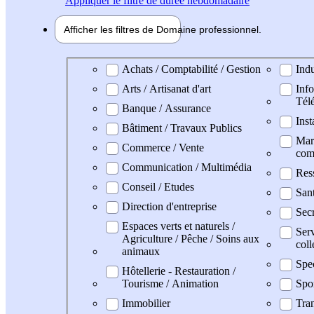
Appliquer
le filtre de durée hebdomadaire
Afficher les filtres de
Domaine pro
fessionnel
Domaine professionel
Achats / Comptabilité / Gestion
Indu
Arts / Artisanat d'art
Info
Tél
Banque / Assurance
Inst
Bâtiment / Travaux Publics
Mark
Commerce / Vente
com
Communication / Multimédia
Res
Conseil / Etudes
San
Direction d'entreprise
Secr
Espaces verts et naturels /
Serv
Agriculture / Pêche / Soins aux
coll
animaux
Spe
Hôtellerie - Restauration /
Tourisme / Animation
Spo
Immobilier
Tran