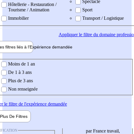
Spectacle
Hôtellerie - Restauration /
Tourisme / Animation
Sport
Immobilier
Transport / Logistique
Appliquer
le filtre du domaine professi
es filtres liés à l'
Expérience
demandée
ience demandée
Moins de 1 an
De 1 à 3 ans
Plus de 3 ans
Non renseignée
er
le filtre de l'expérience demandée
Plus De
Filtres
IFICATION
par France travail,