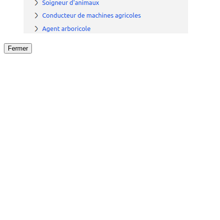
Fermer
Fermer
le détail de l'offre
/
Offre
sur
Offre précéden