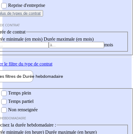
Reprise d'entreprise
plus
de types de contrat
 DE CONTRAT
ée de contrat
ée minimale (en mois)
Durée maximale (en mois)
mois
er
le filtre du type de contrat
les filtres de
Durée hebdo
madaire
 hebdomadaire
Temps plein
Temps partiel
Non renseignée
 HEBDOMADAIRE
cisez la durée hebdomadaire :
ée minimale (en heure)
Durée maximale (en heure)