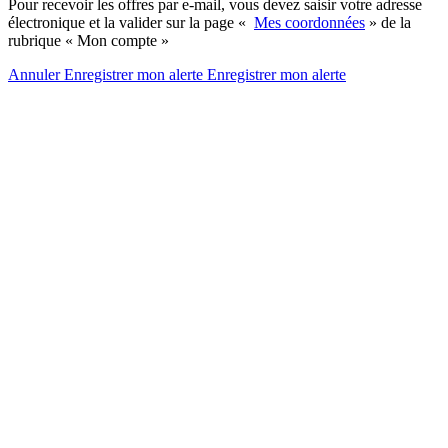
Pour recevoir les offres par e-mail, vous devez saisir votre adresse
électronique et la valider sur la page «
Mes coordonnées
» de la
rubrique « Mon compte »
Annuler
Enregistrer mon alerte
Enregistrer
mon alerte