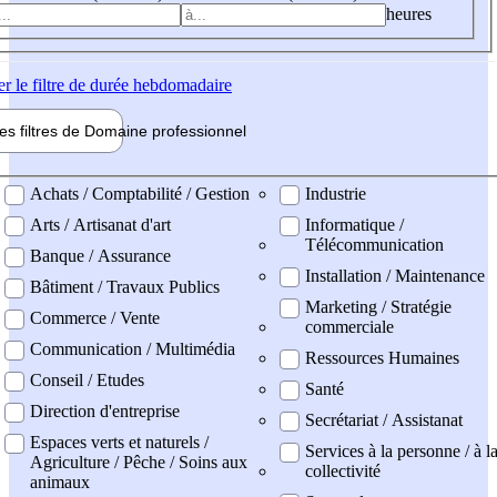
heures
er
le filtre de durée hebdomadaire
les filtres de
Domaine pro
fessionnel
ne professionel
Achats / Comptabilité / Gestion
Industrie
Arts / Artisanat d'art
Informatique /
Télécommunication
Banque / Assurance
Installation / Maintenance
Bâtiment / Travaux Publics
Marketing / Stratégie
Commerce / Vente
commerciale
Communication / Multimédia
Ressources Humaines
Conseil / Etudes
Santé
Direction d'entreprise
Secrétariat / Assistanat
Espaces verts et naturels /
Services à la personne / à l
Agriculture / Pêche / Soins aux
collectivité
animaux