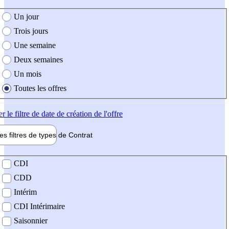
e création de l'offre
Un jour
Trois jours
Une semaine
Deux semaines
Un mois
Toutes les offres
er
le filtre de date de création de l'offre
les filtres de types de
Contrat
de contrat
CDI
CDD
Intérim
CDI Intérimaire
Saisonnier