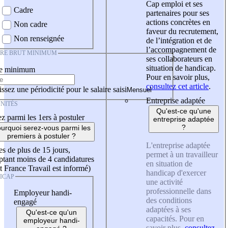
Cap emploi et ses
Cadre
partenaires pour ses
actions concrètes en
Non cadre
faveur du recrutement,
Non renseignée
de l’intégration et de
l’accompagnement de
IRE BRUT MINIMUM
ses collaborateurs en
situation de handicap.
re minimum
Pour en savoir plus,
consultez cet article
.
ssez une périodicité pour le salaire saisi
Entreprise adaptée
NITÉS
Qu'est-ce qu'une
z parmi les 1ers à postuler
entreprise adaptée
?
urquoi serez-vous parmi les
premiers à postuler ?
L'entreprise adaptée
es de plus de 15 jours,
permet à un travailleur
tant moins de 4 candidatures
en situation de
t France Travail est informé)
handicap d'exercer
ICAP
une activité
professionnelle dans
Employeur handi-
des conditions
engagé
adaptées à ses
Qu'est-ce qu'un
capacités. Pour en
employeur handi-
savoir plus,
consultez