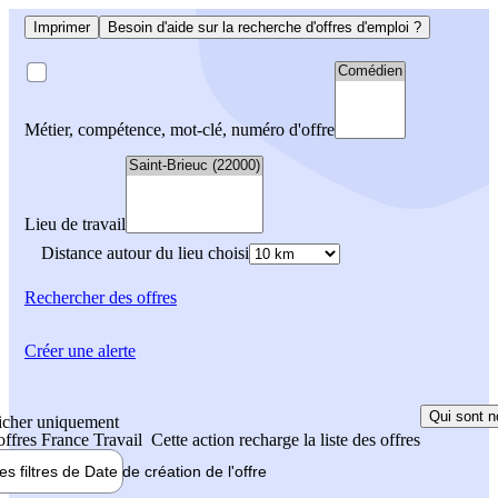
Imprimer
Besoin d'aide sur la recherche d'offres d'emploi ?
Métier, compétence, mot-clé, numéro d'offre
Lieu de travail
Distance autour du lieu choisi
Rechercher
des offres
Créer une alerte
Qui sont n
icher uniquement
 offres France Travail
Cette action recharge la liste des offres
les filtres de
Date de création
de l'offre