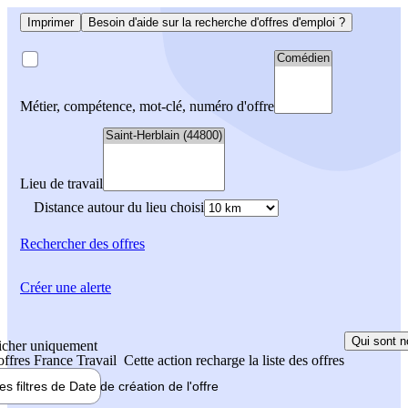
Imprimer
Besoin d'aide sur la recherche d'offres d'emploi ?
Métier, compétence, mot-clé, numéro d'offre
Lieu de travail
Distance autour du lieu choisi
Rechercher
des offres
Créer une alerte
Qui sont n
icher uniquement
 offres France Travail
Cette action recharge la liste des offres
les filtres de
Date de création
de l'offre