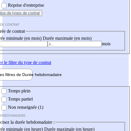
Reprise d'entreprise
plus
de types de contrat
 DE CONTRAT
ée de contrat
ée minimale (en mois)
Durée maximale (en mois)
mois
er
le filtre du type de contrat
les filtres de
Durée hebdo
madaire
 hebdomadaire
Temps plein
Temps partiel
Non renseignée (1)
 HEBDOMADAIRE
cisez la durée hebdomadaire :
ée minimale (en heure)
Durée maximale (en heure)