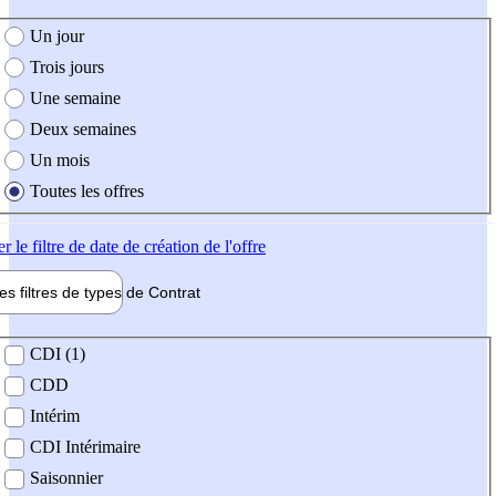
e création de l'offre
Un jour
Trois jours
Une semaine
Deux semaines
Un mois
Toutes les offres
er
le filtre de date de création de l'offre
les filtres de types de
Contrat
de contrat
CDI (1)
CDD
Intérim
CDI Intérimaire
Saisonnier