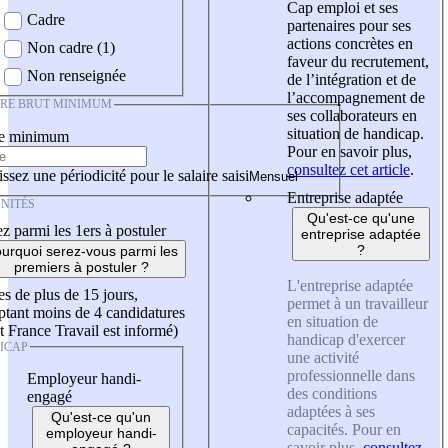
Cap emploi et ses
Cadre
partenaires pour ses
actions concrètes en
Non cadre (1)
faveur du recrutement,
Non renseignée
de l’intégration et de
l’accompagnement de
IRE BRUT MINIMUM
ses collaborateurs en
situation de handicap.
re minimum
Pour en savoir plus,
consultez cet article
.
ssez une périodicité pour le salaire saisi
Entreprise adaptée
NITÉS
Qu'est-ce qu'une
z parmi les 1ers à postuler
entreprise adaptée
?
urquoi serez-vous parmi les
premiers à postuler ?
L'entreprise adaptée
es de plus de 15 jours,
permet à un travailleur
tant moins de 4 candidatures
en situation de
t France Travail est informé)
handicap d'exercer
ICAP
une activité
professionnelle dans
Employeur handi-
des conditions
engagé
adaptées à ses
Qu'est-ce qu'un
capacités. Pour en
employeur handi-
savoir plus,
consultez