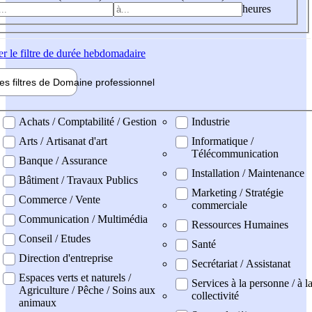
heures
er
le filtre de durée hebdomadaire
les filtres de
Domaine pro
fessionnel
ne professionel
Achats / Comptabilité / Gestion
Industrie
Arts / Artisanat d'art
Informatique /
Télécommunication
Banque / Assurance
Installation / Maintenance
Bâtiment / Travaux Publics
Marketing / Stratégie
Commerce / Vente
commerciale
Communication / Multimédia
Ressources Humaines
Conseil / Etudes
Santé
Direction d'entreprise
Secrétariat / Assistanat
Espaces verts et naturels /
Services à la personne / à l
Agriculture / Pêche / Soins aux
collectivité
animaux