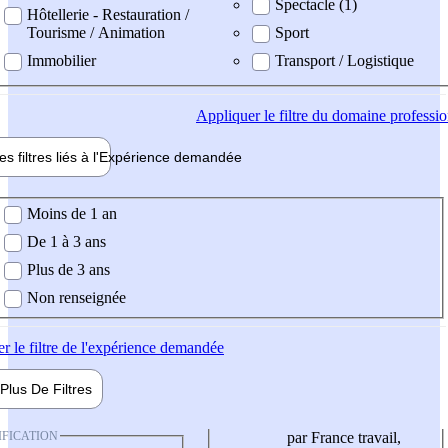
Spectacle (1)
Hôtellerie - Restauration /
Tourisme / Animation
Sport
Immobilier
Transport / Logistique
Appliquer
le filtre du domaine professi
es filtres liés à l'
Expérience
demandée
ience demandée
Moins de 1 an
De 1 à 3 ans
Plus de 3 ans
Non renseignée
er
le filtre de l'expérience demandée
Plus De
Filtres
IFICATION
par France travail,