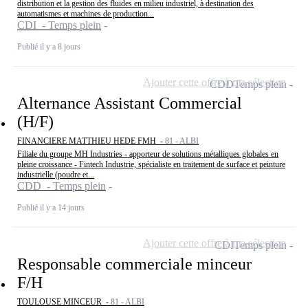
distribution et la gestion des fluides en milieu industriel, à destination des
automatismes et machines de production...
CDI - Temps plein
Publié il y a 8 jours
Ajouter cette offre à ma sélection
CDD
Temps plein
Alternance Assistant Commercial
(H/F)
FINANCIERE MATTHIEU HEDE FMH -
81 - ALBI
Filiale du groupe MH Industries - apporteur de solutions métalliques globales en
pleine croissance - Fintech Industrie, spécialiste en traitement de surface et peinture
industrielle (poudre et...
CDD - Temps plein
Publié il y a 14 jours
Ajouter cette offre à ma sélection
CDI
Temps plein
Responsable commerciale minceur
F/H
TOULOUSE MINCEUR -
81 - ALBI