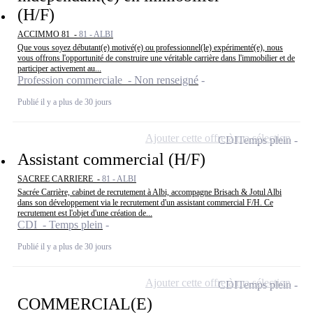
(H/F)
ACCIMMO 81 -
81 - ALBI
Que vous soyez débutant(e) motivé(e) ou professionnel(le) expérimenté(e), nous
vous offrons l'opportunité de construire une véritable carrière dans l'immobilier et de
participer activement au...
Profession commerciale - Non renseigné
Publié il y a plus de 30 jours
Ajouter cette offre à ma sélection
CDI
Temps plein
Assistant commercial (H/F)
SACREE CARRIERE -
81 - ALBI
Sacrée Carrière, cabinet de recrutement à Albi, accompagne Brisach & Jotul Albi
dans son développement via le recrutement d'un assistant commercial F/H. Ce
recrutement est l'objet d'une création de...
CDI - Temps plein
Publié il y a plus de 30 jours
Ajouter cette offre à ma sélection
CDI
Temps plein
COMMERCIAL(E)