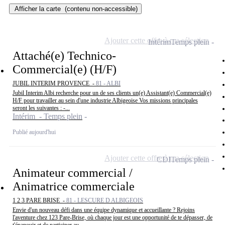
Afficher la carte
(contenu non-accessible)
Ajouter cette offre à ma sélection
Intérim
Temps plein
Attaché(e) Technico-
Commercial(e) (H/F)
JUBIL INTERIM PROVENCE -
81 - ALBI
Jubil Interim Albi recherche pour un de ses clients un(e) Assistant(e) Commercial(e)
H/F pour travailler au sein d'une industrie Albigeoise Vos missions principales
seront les suivantes : -...
Intérim - Temps plein
Publié aujourd'hui
Ajouter cette offre à ma sélection
CDI
Temps plein
Animateur commercial /
Animatrice commerciale
1 2 3 PARE BRISE -
81 - LESCURE D ALBIGEOIS
Envie d'un nouveau défi dans une équipe dynamique et accueillante ? Rejoins
l'aventure chez 123 Pare-Brise, où chaque jour est une opportunité de te dépasser, de