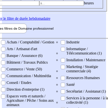
heures
er
le filtre de durée hebdomadaire
les filtres de
Domaine pro
fessionnel
ne professionel
Achats / Comptabilité / Gestion
Industrie
Arts / Artisanat d'art
Informatique /
Télécommunication (1)
Banque / Assurance (6)
Installation / Maintenance
Bâtiment / Travaux Publics
Marketing / Stratégie
Commerce / Vente (50)
commerciale (4)
Communication / Multimédia
Ressources Humaines
Conseil / Etudes
Santé
Direction d'entreprise (1)
Secrétariat / Assistanat (1)
Espaces verts et naturels /
Services à la personne / à l
Agriculture / Pêche / Soins aux
collectivité (1)
animaux