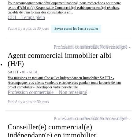
Pour accompagner notre développement national, nous recherchons pour notre
centre d'Albi un(e) Responsable Commercial(e) esthétique orienté(e) résultats,
capable de transformer des consultations en...
CDI - Temps plein
Publié il y a plus de 30 jours
Soyez parmi les 1ers à postuler
Ajouter cette offre à ma sélection
Profession commerciale
Non renseigné
Agent commercial immobilier albi
(H/F)
SAFTI -
81 - ALBI
Vos missions en tant que Conseiller Indépendant en Immobilier SAFTI : -
Accompagner vos clients vendeurs et acquéreurs pendant toute la durée de leur
projet immobilier - Développer votre portefeuille...
Profession commerciale - Non renseigné
Publié il y a plus de 30 jours
Ajouter cette offre à ma sélection
Profession commerciale
Non renseigné
Conseiller(e) commercial(e)
indépendant(e) en immobilier