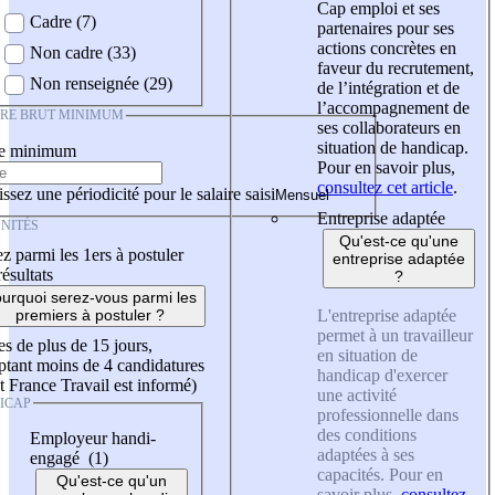
Cap emploi et ses
Cadre (7)
partenaires pour ses
actions concrètes en
Non cadre (33)
faveur du recrutement,
Non renseignée (29)
de l’intégration et de
l’accompagnement de
IRE BRUT MINIMUM
ses collaborateurs en
situation de handicap.
re minimum
Pour en savoir plus,
consultez cet article
.
ssez une périodicité pour le salaire saisi
Entreprise adaptée
NITÉS
Qu'est-ce qu'une
z parmi les 1ers à postuler
entreprise adaptée
résultats
?
urquoi serez-vous parmi les
L'entreprise adaptée
premiers à postuler ?
permet à un travailleur
es de plus de 15 jours,
en situation de
tant moins de 4 candidatures
handicap d'exercer
t France Travail est informé)
une activité
ICAP
professionnelle dans
des conditions
Employeur handi-
adaptées à ses
engagé (1)
capacités. Pour en
Qu'est-ce qu'un
savoir plus,
consultez