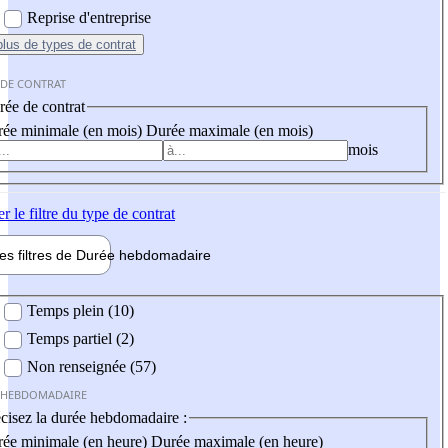
Reprise d'entreprise
plus
de types de contrat
 DE CONTRAT
ée de contrat
ée minimale (en mois)
Durée maximale (en mois)
mois
er
le filtre du type de contrat
les filtres de
Durée hebdo
madaire
 hebdomadaire
Temps plein (10)
Temps partiel (2)
Non renseignée (57)
 HEBDOMADAIRE
cisez la durée hebdomadaire :
ée minimale (en heure)
Durée maximale (en heure)