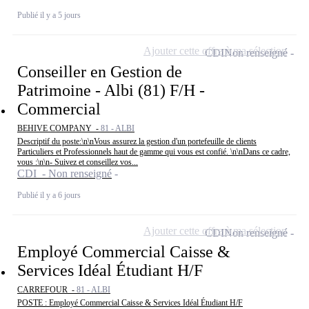
Publié il y a 5 jours
Ajouter cette offre à ma sélection
CDI
Non renseigné
Conseiller en Gestion de
Patrimoine - Albi (81) F/H -
Commercial
BEHIVE COMPANY -
81 - ALBI
Descriptif du poste:\n\nVous assurez la gestion d'un portefeuille de clients
Particuliers et Professionnels haut de gamme qui vous est confié. \n\nDans ce cadre,
vous :\n\n- Suivez et conseillez vos...
CDI - Non renseigné
Publié il y a 6 jours
Ajouter cette offre à ma sélection
CDI
Non renseigné
Employé Commercial Caisse &
Services Idéal Étudiant H/F
CARREFOUR -
81 - ALBI
POSTE : Employé Commercial Caisse & Services Idéal Étudiant H/F