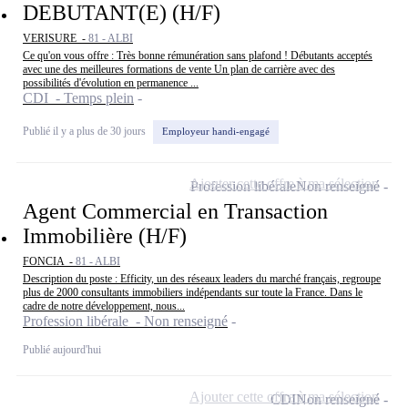
DEBUTANT(E) (H/F)
VERISURE -
81 - ALBI
Ce qu'on vous offre : Très bonne rémunération sans plafond ! Débutants acceptés
avec une des meilleures formations de vente Un plan de carrière avec des
possibilités d'évolution en permanence ...
CDI - Temps plein
Publié il y a plus de 30 jours
Employeur handi-engagé
Ajouter cette offre à ma sélection
Profession libérale
Non renseigné
Agent Commercial en Transaction
Immobilière (H/F)
FONCIA -
81 - ALBI
Description du poste : Efficity, un des réseaux leaders du marché français, regroupe
plus de 2000 consultants immobiliers indépendants sur toute la France. Dans le
cadre de notre développement, nous...
Profession libérale - Non renseigné
Publié aujourd'hui
Ajouter cette offre à ma sélection
CDI
Non renseigné