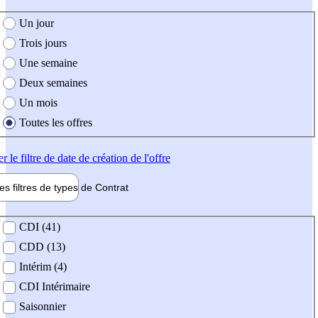
e création de l'offre
Un jour
Trois jours
Une semaine
Deux semaines
Un mois
Toutes les offres
er
le filtre de date de création de l'offre
les filtres de types de
Contrat
de contrat
CDI (41)
CDD (13)
Intérim (4)
CDI Intérimaire
Saisonnier