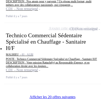
DESCRIPTION : Nos atouts pour y parvenir ? Un réseau multi format, multi
métiers avec des collaborateurs passionnés, qui s'engagent,...
CDI - Non renseigné
Publié il y a 7 jours
Ajouter cette offre à ma sélection
CDI
Non renseigné
Technico Commercial Sédentaire
Spécialisé en Chauffage - Sanitaire
H/F
MALRIEU -
81 - ALBI
POSTE : Technico Commercial Sédentaire Spécialisé en Chauffage - Sanitaire H/F
DESCRIPTION : Votre mission Rattaché(e) au Responsable d'agence, et en
collaboration étroite avec les équipes...
CDI - Non renseigné
Publié il y a 7 jours
Afficher les 20 offres suivantes