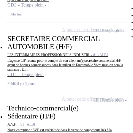
t'épanouir et de participer au...
CDI - Temps plein
Publié hier
Ajouter cette offre à ma sélection
CDI
Temps plein
SECRETAIRE COMMERCIAL
AUTOMOBILE (H/F)
LES INTERIMAIRES PROFESSIONNELS INDUSTRI -
81 - ALBI
L'agence LIP recrute pour le compte de son client un(e)secrétaire commercial H/F
ayant de bonnes connaissances dans le milieu de l'automobile Votre mission sera la
suivante : En...
CDI - Temps plein
Publié il y a 3 jours
Ajouter cette offre à ma sélection
CDI
Temps plein
Technico-commercial(e)
Sédentaire (H/F)
A.V.F. -
81 - ALBI
Notre entreprise : AVF est spécialisée dans la vente de composants liés à la