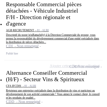
Responsable Commercial pièces
détachées - Véhicule Industriel
F/H - Direction régionale et
d'agence
AGB RECRUTEMENT -
81 - ALBI
Descriptif du poste:\n\nRattaché(e) à la Direction Commerciale du groupe, vous
prenez la responsabilité du développement commercial d'une entité spécialisée dans
la distribution de pièces détachées...
CDI - Non renseigné
Publié hier
Ajouter cette offre à ma sélection
CDD
Non renseigné
Alternance Conseiller Commercial
(H/F) - Secteur Vins & Spiritueux
CFA IFCDIS -
81 - ALBI
Rejoignez une entreprise spécialisée dans la distribution de vins et participez au
développement de son activité commerciale ! Vous aimez le contact client, le conseil
et les produits de qualité...
CDD - Non renseigné