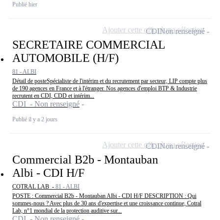
Publié hier
Ajouter cette offre à ma sélection
CDI
Non renseigné
SECRETAIRE COMMERCIAL
AUTOMOBILE (H/F)
81 - ALBI
Détail de posteSpécialiste de l'intérim et du recrutement par secteur, LIP compte plus
de 190 agences en France et à l'étranger. Nos agences d'emploi BTP & Industrie
recrutent en CDI, CDD et intérim...
CDI - Non renseigné
Publié il y a 2 jours
Ajouter cette offre à ma sélection
CDI
Non renseigné
Commercial B2b - Montauban
Albi - CDI H/F
COTRAL LAB -
81 - ALBI
POSTE : Commercial B2b - Montauban Albi - CDI H/F DESCRIPTION : Qui
sommes-nous ? Avec plus de 30 ans d'expertise et une croissance continue, Cotral
Lab, n°1 mondial de la protection auditive sur...
CDI - Non renseigné