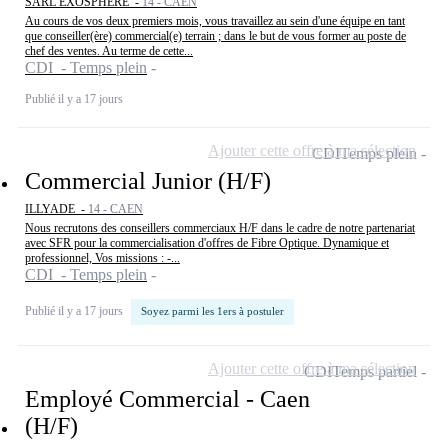
SARL EXOSPHERE -
14 - CAEN
Au cours de vos deux premiers mois, vous travaillez au sein d'une équipe en tant
que conseiller(ère) commercial(e) terrain ; dans le but de vous former au poste de
chef des ventes. Au terme de cette...
CDI - Temps plein
Publié il y a 17 jours
Ajouter cette offre à ma sélection
CDI
Temps plein
Commercial Junior (H/F)
ILLYADE -
14 - CAEN
Nous recrutons des conseillers commerciaux H/F dans le cadre de notre partenariat
avec SFR pour la commercialisation d'offres de Fibre Optique. Dynamique et
professionnel, Vos missions : -...
CDI - Temps plein
Publié il y a 17 jours
Soyez parmi les 1ers à postuler
Ajouter cette offre à ma sélection
CDI
Temps partiel
Employé Commercial - Caen
(H/F)