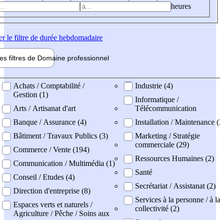
heures
er
le filtre de durée hebdomadaire
les filtres de
Domaine pro
fessionnel
ne professionel
Achats / Comptabilité /
Industrie (4)
Gestion (1)
Informatique /
Arts / Artisanat d'art
Télécommunication
Banque / Assurance (4)
Installation / Maintenance (
Bâtiment / Travaux Publics (3)
Marketing / Stratégie
commerciale (29)
Commerce / Vente (194)
Ressources Humaines (2)
Communication / Multimédia (1)
Santé
Conseil / Etudes (4)
Secrétariat / Assistanat (2)
Direction d'entreprise (8)
Services à la personne / à l
Espaces verts et naturels /
collectivité (2)
Agriculture / Pêche / Soins aux