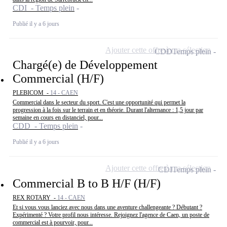
CDI - Temps plein
Publié il y a 6 jours
Ajouter cette offre à ma sélection
CDD
Temps plein
Chargé(e) de Développement
Commercial (H/F)
PLEBICOM -
14 - CAEN
Commercial dans le secteur du sport. C'est une opportunité qui permet la
progression à la fois sur le terrain et en théorie. Durant l'alternance : 1,5 jour par
semaine en cours en distanciel, pour...
CDD - Temps plein
Publié il y a 6 jours
Ajouter cette offre à ma sélection
CDI
Temps plein
Commercial B to B H/F (H/F)
REX ROTARY -
14 - CAEN
Et si vous vous lanciez avec nous dans une aventure challengeante ? Débutant ?
Expérimenté ? Votre profil nous intéresse. Rejoignez l'agence de Caen, un poste de
commercial est à pourvoir, pour...