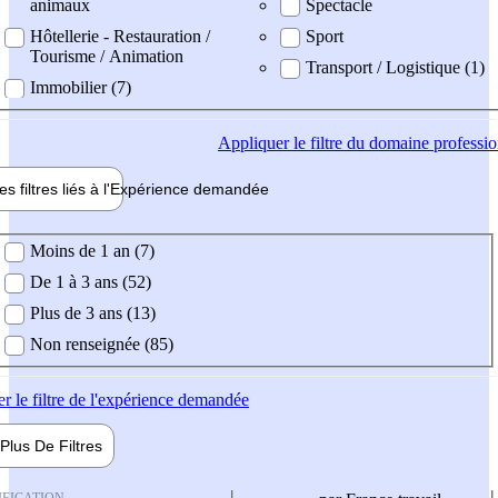
animaux
Spectacle
Hôtellerie - Restauration /
Sport
Tourisme / Animation
Transport / Logistique (1)
Immobilier (7)
Appliquer
le filtre du domaine professi
es filtres liés à l'
Expérience
demandée
ience demandée
Moins de 1 an (7)
De 1 à 3 ans (52)
Plus de 3 ans (13)
Non renseignée (85)
er
le filtre de l'expérience demandée
Plus De
Filtres