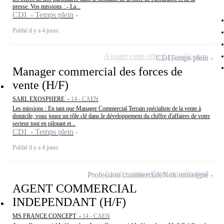
presse. Vos missions : - La...
CDI - Temps plein
Publié il y a 4 jours
Ajouter cette offre à ma sélection
CDI
Temps plein
Manager commercial des forces de
vente (H/F)
SARL EXOSPHERE -
14 - CAEN
Les missions : En tant que Manager Commercial Terrain spécialiste de la vente à
domicile, vous jouez un rôle clé dans le développement du chiffre d'affaires de votre
secteur tout en pilotant et...
CDI - Temps plein
Publié il y a 4 jours
Ajouter cette offre à ma sélection
Profession commerciale
Non renseigné
AGENT COMMERCIAL
INDEPENDANT (H/F)
MS FRANCE CONCEPT -
14 - CAEN