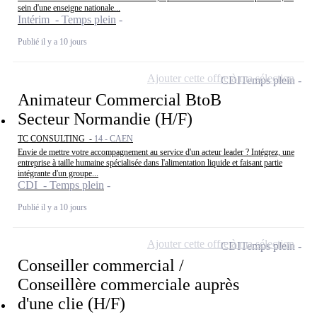
sein d'une enseigne nationale...
Intérim - Temps plein
Publié il y a 10 jours
Ajouter cette offre à ma sélection
CDI
Temps plein
Animateur Commercial BtoB
Secteur Normandie (H/F)
TC CONSULTING -
14 - CAEN
Envie de mettre votre accompagnement au service d'un acteur leader ? Intégrez, une
entreprise à taille humaine spécialisée dans l'alimentation liquide et faisant partie
intégrante d'un groupe...
CDI - Temps plein
Publié il y a 10 jours
Ajouter cette offre à ma sélection
CDI
Temps plein
Conseiller commercial /
Conseillère commerciale auprès
d'une clie (H/F)