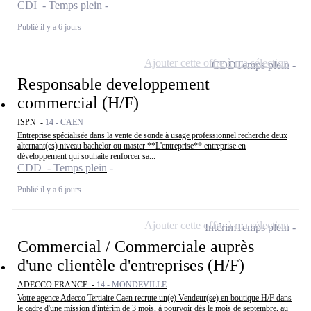
CDI - Temps plein
Publié il y a 6 jours
Ajouter cette offre à ma sélection
CDD
Temps plein
Responsable developpement
commercial (H/F)
ISPN -
14 - CAEN
Entreprise spécialisée dans la vente de sonde à usage professionnel recherche deux
alternant(es) niveau bachelor ou master **L'entreprise** entreprise en
développement qui souhaite renforcer sa...
CDD - Temps plein
Publié il y a 6 jours
Ajouter cette offre à ma sélection
Intérim
Temps plein
Commercial / Commerciale auprès
d'une clientèle d'entreprises (H/F)
ADECCO FRANCE -
14 - MONDEVILLE
Votre agence Adecco Tertiaire Caen recrute un(e) Vendeur(se) en boutique H/F dans
le cadre d'une mission d'intérim de 3 mois, à pourvoir dès le mois de septembre, au