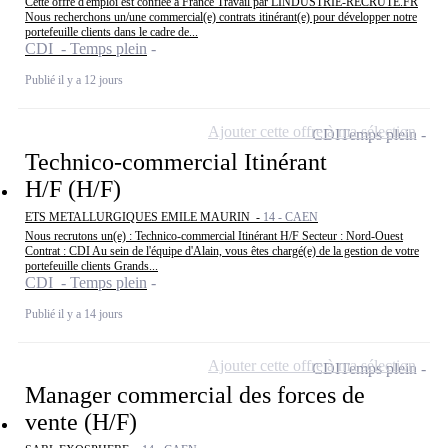
Cette offre d'emploi est confiée à France Travail par LINDUSTRIE-RECRUTE.FR
Nous recherchons un/une commercial(e) contrats itinérant(e) pour développer notre
portefeuille clients dans le cadre de...
CDI - Temps plein
Publié il y a 12 jours
Ajouter cette offre à ma sélection
CDI
Temps plein
Technico-commercial Itinérant
H/F (H/F)
ETS METALLURGIQUES EMILE MAURIN -
14 - CAEN
Nous recrutons un(e) : Technico-commercial Itinérant H/F Secteur : Nord-Ouest
Contrat : CDI Au sein de l'équipe d'Alain, vous êtes chargé(e) de la gestion de votre
portefeuille clients Grands...
CDI - Temps plein
Publié il y a 14 jours
Ajouter cette offre à ma sélection
CDI
Temps plein
Manager commercial des forces de
vente (H/F)