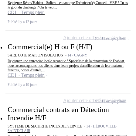
Rejoignez Rénov'Habitat - Soliers - en tant que Technicien(e) Conseil - VRP ! Tu as
le goût du challenge ? On te veut...
CDI - Temps plein
Publié il y a 12 jours
Ajouter cette offre à ma sélection
CDI
Temps plein
Commercial(e) H ou F (H/F)
SARL COTE MAISON ISOLATION -
14 - CAGNY
Rejoignez une entreprise locale reconnue ! Spécialiste de la rénovation de l'habitat,
nous accompagnons nos clients dans leurs projets d'amélioration de leur maison :
fenêtres, portes d'entrée,...
CDI - Temps plein
Publié il y a 19 jours
Ajouter cette offre à ma sélection
CDI
Temps plein
Commercial contrats en Détection
Incendie H/F
SYSTEME DE SECURITE INCENDIE SERVICE -
14 - HÉROUVILLE-
SAINT-CLAIR