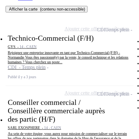
Afficher la carte
(contenu non-accessible)
Ajouter cette offre à ma sélection
CDI
Temps plein
Technico-Commercial (F/H)
GYS -
14 - CAEN
Rejoignez une entreprise innovante en tant que Technico-Commercial (F/H) -
Normandie Vous êtes passionné(e) par la vente, le conseil technique et les relations
humaines ? Vous cherchez un poste...
CDI - Temps plein
Publié il y a 3 jours
Ajouter cette offre à ma sélection
CDI
Temps plein
Conseiller commercial /
Conseillère commerciale auprès
des partic (H/F)
SARL EXOSPHERE -
14 - CAEN
Au sein de votre équipe, vous aurez pour mission de commercialiser sur le terrain
les offres de nos partenaires dans le domaine de la fibre de l'assurance et de la