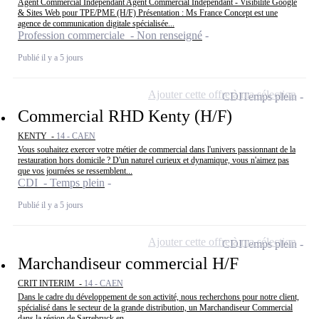
Agent Commercial Indépendant Agent Commercial Indépendant - Visibilité Google
& Sites Web pour TPE/PME (H/F) Présentation : Ms France Concept est une
agence de communication digitale spécialisée...
Profession commerciale - Non renseigné
Publié il y a 5 jours
Ajouter cette offre à ma sélection
CDI
Temps plein
Commercial RHD Kenty (H/F)
KENTY -
14 - CAEN
Vous souhaitez exercer votre métier de commercial dans l'univers passionnant de la
restauration hors domicile ? D'un naturel curieux et dynamique, vous n'aimez pas
que vos journées se ressemblent...
CDI - Temps plein
Publié il y a 5 jours
Ajouter cette offre à ma sélection
CDI
Temps plein
Marchandiseur commercial H/F
CRIT INTERIM -
14 - CAEN
Dans le cadre du développement de son activité, nous recherchons pour notre client,
spécialisé dans le secteur de la grande distribution, un Marchandiseur Commercial
dans la région de Sarrebruck en...