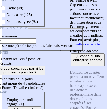
IFICATION
par France travail,
Cap emploi et ses
Cadre (48)
partenaires pour ses
actions concrètes en
Non cadre (125)
faveur du recrutement,
Non renseignée (92)
de l’intégration et de
l’accompagnement de
IRE BRUT MINIMUM
ses collaborateurs en
situation de handicap.
re minimum
Pour en savoir plus,
consultez cet article
.
ssez une périodicité pour le salaire saisi
Entreprise adaptée
NITÉS
Qu'est-ce qu'une
z parmi les 1ers à postuler
entreprise adaptée
résultats
?
urquoi serez-vous parmi les
L'entreprise adaptée
premiers à postuler ?
permet à un travailleur
es de plus de 15 jours,
en situation de
tant moins de 4 candidatures
handicap d'exercer
t France Travail est informé)
une activité
ICAP
professionnelle dans
des conditions
Employeur handi-
adaptées à ses
engagé (1)
capacités. Pour en
Qu'est-ce qu'un