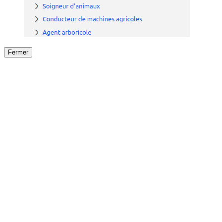
Fermer
Fermer
le détail de l'offre
/
Offre
sur
Offre précéden