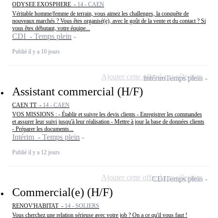
ODYSEE EXOSPHERE -
14 - CAEN
Véritable homme/femme de terrain, vous aimez les challenges, la conquête de
nouveaux marchés ? Vous êtes organisé(e), avec le goût de la vente et du contact ? Si
vous êtes débutant, votre équipe...
CDI - Temps plein
Publié il y a 10 jours
Ajouter cette offre à ma sélection
Intérim
Temps plein
Assistant commercial (H/F)
CAEN TT -
14 - CAEN
VOS MISSIONS : - Établir et suivre les devis clients - Enregistrer les commandes
et assurer leur suivi jusqu'à leur réalisation - Mettre à jour la base de données clients
- Préparer les documents...
Intérim - Temps plein
Publié il y a 12 jours
Ajouter cette offre à ma sélection
CDI
Temps plein
Commercial(e) (H/F)
RENOV'HABITAT -
14 - SOLIERS
Vous cherchez une relation sérieuse avec votre job ? On a ce qu'il vous faut !