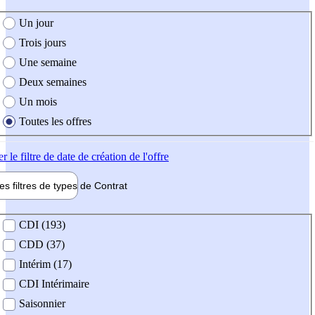
e création de l'offre
Un jour
Trois jours
Une semaine
Deux semaines
Un mois
Toutes les offres
er
le filtre de date de création de l'offre
les filtres de types de
Contrat
de contrat
CDI (193)
CDD (37)
Intérim (17)
CDI Intérimaire
Saisonnier