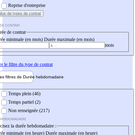
Reprise d'entreprise
plus
de types de contrat
 DE CONTRAT
ée de contrat
ée minimale (en mois)
Durée maximale (en mois)
mois
er
le filtre du type de contrat
les filtres de
Durée hebdo
madaire
 hebdomadaire
Temps plein (46)
Temps partiel (2)
Non renseignée (217)
 HEBDOMADAIRE
cisez la durée hebdomadaire :
ée minimale (en heure)
Durée maximale (en heure)