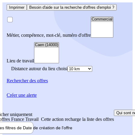
Imprimer
Besoin d'aide sur la recherche d'offres d'emploi ?
Métier, compétence, mot-clé, numéro d'offre
Lieu de travail
Distance autour du lieu choisi
Rechercher
des offres
Créer une alerte
Qui sont n
icher uniquement
 offres France Travail
Cette action recharge la liste des offres
les filtres de
Date de création
de l'offre