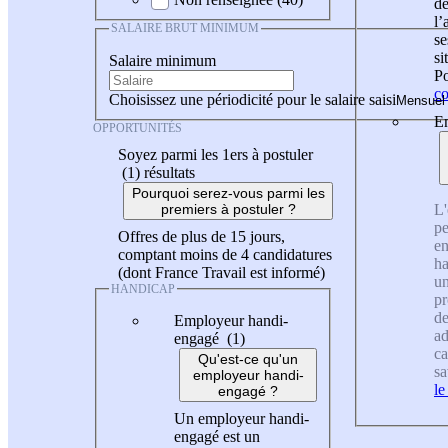
de
l
SALAIRE BRUT MINIMUM
se
si
Salaire minimum
Po
co
Choisissez une périodicité pour le salaire saisi
En
OPPORTUNITÉS
Soyez parmi les 1ers à postuler
(1)
résultats
Pourquoi serez-vous parmi les
L'
premiers à postuler ?
pe
Offres de plus de 15 jours,
en
comptant moins de 4 candidatures
ha
(dont France Travail est informé)
un
HANDICAP
pr
de
Employeur handi-
ad
engagé (1)
ca
Qu'est-ce qu'un
sa
employeur handi-
le
engagé ?
Un employeur handi-
engagé est un