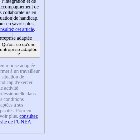
 l’intégration et de
’accompagnement de
s collaborateurs en
tuation de handicap.
ur en savoir plus,
nsultez cet article
.
treprise adaptée
Qu'est-ce qu'une
entreprise adaptée
?
entreprise adaptée
rmet à un travailleur
 situation de
ndicap d'exercer
e activité
ofessionnelle dans
s conditions
aptées à ses
pacités. Pour en
voir plus,
consultez
 site de l’UNEA
.