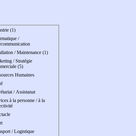
strie (1)
rmatique /
écommunication
allation / Maintenance (1)
eting / Stratégie
merciale (5)
sources Humaines
té
étariat / Assistanat
ices à la personne / à la
ectivité
ctacle
rt
sport / Logistique