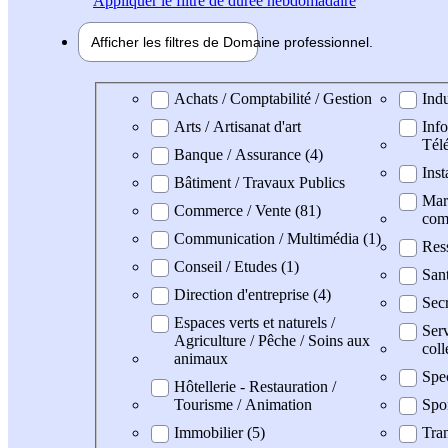
Appliquer
le filtre de durée hebdomadaire
Afficher les filtres de
Domaine pro
fessionnel
Domaine professionel
Achats / Comptabilité / Gestion
Indu
Arts / Artisanat d'art
Info
Tél
Banque / Assurance (4)
Inst
Bâtiment / Travaux Publics
Mark
Commerce / Vente (81)
com
Communication / Multimédia (1)
Res
Conseil / Etudes (1)
San
Direction d'entreprise (4)
Secr
Espaces verts et naturels /
Serv
Agriculture / Pêche / Soins aux
coll
animaux
Spe
Hôtellerie - Restauration /
Tourisme / Animation
Spo
Immobilier (5)
Tran