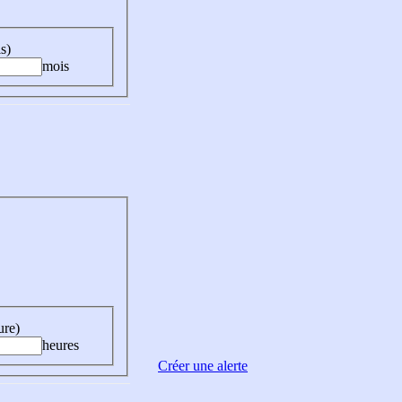
s)
mois
ure)
heures
Créer une alerte