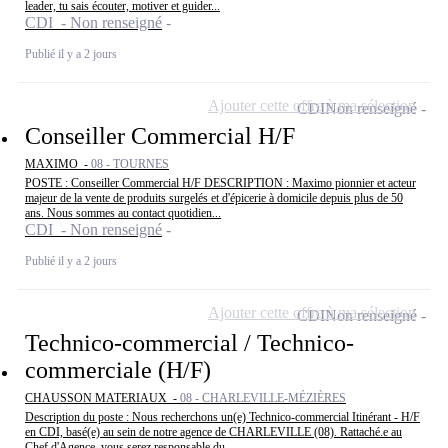
leader, tu sais écouter, motiver et guider...
CDI - Non renseigné
Publié il y a 2 jours
Ajouter cette offre à ma sélection
CDI
Non renseigné
Conseiller Commercial H/F
MAXIMO -
08 - TOURNES
POSTE : Conseiller Commercial H/F DESCRIPTION : Maximo pionnier et acteur
majeur de la vente de produits surgelés et d'épicerie à domicile depuis plus de 50
ans. Nous sommes au contact quotidien...
CDI - Non renseigné
Publié il y a 2 jours
Ajouter cette offre à ma sélection
CDI
Non renseigné
Technico-commercial / Technico-
commerciale (H/F)
CHAUSSON MATERIAUX -
08 - CHARLEVILLE-MÉZIÈRES
Description du poste : Nous recherchons un(e) Technico-commercial Itinérant - H/F
en CDI, basé(e) au sein de notre agence de CHARLEVILLE (08). Rattaché.e au
Chef d'Agence, vous serez responsable du...