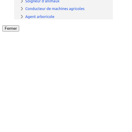
Fermer
Fermer
le détail de l'offre
/
Offre
sur
Offre précéden