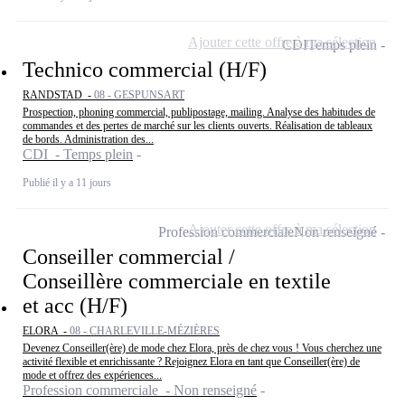
Ajouter cette offre à ma sélection
CDI
Temps plein
Technico commercial (H/F)
RANDSTAD -
08 - GESPUNSART
Prospection, phoning commercial, publipostage, mailing. Analyse des habitudes de
commandes et des pertes de marché sur les clients ouverts. Réalisation de tableaux
de bords. Administration des...
CDI - Temps plein
Publié il y a 11 jours
Ajouter cette offre à ma sélection
Profession commerciale
Non renseigné
Conseiller commercial /
Conseillère commerciale en textile
et acc (H/F)
ELORA -
08 - CHARLEVILLE-MÉZIÈRES
Devenez Conseiller(ère) de mode chez Elora, près de chez vous ! Vous cherchez une
activité flexible et enrichissante ? Rejoignez Elora en tant que Conseiller(ère) de
mode et offrez des expériences...
Profession commerciale - Non renseigné