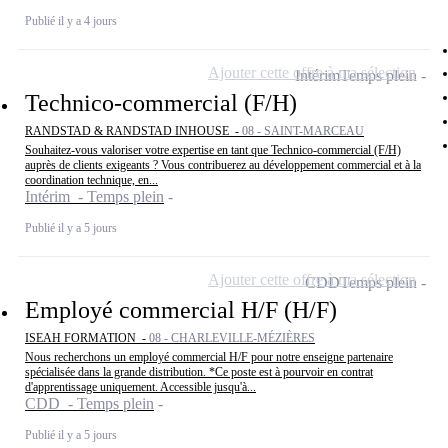
Publié il y a 4 jours
Ajouter cette offre à ma sélection
Intérim
Temps plein
Technico-commercial (F/H)
RANDSTAD & RANDSTAD INHOUSE -
08 - SAINT-MARCEAU
Souhaitez-vous valoriser votre expertise en tant que Technico-commercial (F/H)
auprès de clients exigeants ? Vous contribuerez au développement commercial et à la
coordination technique, en...
Intérim - Temps plein
Publié il y a 5 jours
Ajouter cette offre à ma sélection
CDD
Temps plein
Employé commercial H/F (H/F)
ISEAH FORMATION -
08 - CHARLEVILLE-MÉZIÈRES
Nous recherchons un employé commercial H/F pour notre enseigne partenaire
spécialisée dans la grande distribution. *Ce poste est à pourvoir en contrat
d'apprentissage uniquement. Accessible jusqu'à...
CDD - Temps plein
Publié il y a 5 jours