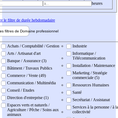
heures
er
le filtre de durée hebdomadaire
les filtres de
Domaine pro
fessionnel
ne professionel
Achats / Comptabilité / Gestion
Industrie
Arts / Artisanat d'art
Informatique /
Télécommunication
Banque / Assurance (3)
Installation / Maintenance
Bâtiment / Travaux Publics
Marketing / Stratégie
Commerce / Vente (49)
commerciale (5)
Communication / Multimédia
Ressources Humaines
Conseil / Etudes
Santé
Direction d'entreprise (1)
Secrétariat / Assistanat
Espaces verts et naturels /
Services à la personne / à l
Agriculture / Pêche / Soins aux
collectivité
animaux