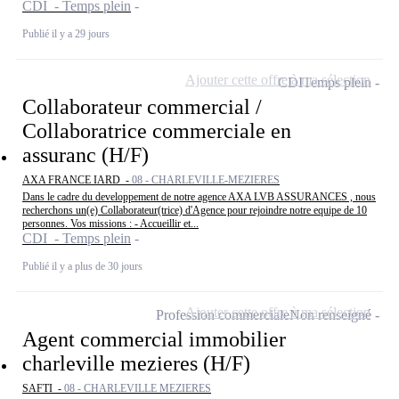
CDI - Temps plein
Publié il y a 29 jours
Ajouter cette offre à ma sélection
CDI
Temps plein
Collaborateur commercial /
Collaboratrice commerciale en
assuranc (H/F)
AXA FRANCE IARD -
08 - CHARLEVILLE-MEZIERES
Dans le cadre du developpement de notre agence AXA LVB ASSURANCES , nous
recherchons un(e) Collaborateur(trice) d'Agence pour rejoindre notre equipe de 10
personnes. Vos missions : - Accueillir et...
CDI - Temps plein
Publié il y a plus de 30 jours
Ajouter cette offre à ma sélection
Profession commerciale
Non renseigné
Agent commercial immobilier
charleville mezieres (H/F)
SAFTI -
08 - CHARLEVILLE MEZIERES