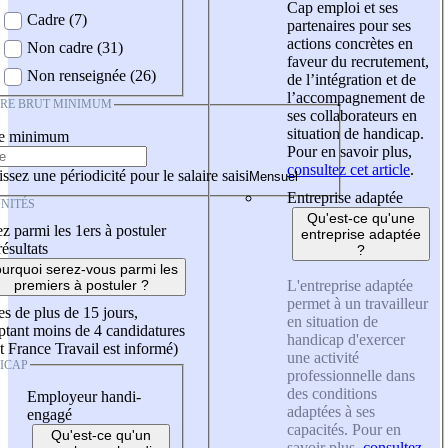
Cap emploi et ses
Cadre (7)
partenaires pour ses
actions concrètes en
Non cadre (31)
faveur du recrutement,
Non renseignée (26)
de l’intégration et de
l’accompagnement de
IRE BRUT MINIMUM
ses collaborateurs en
situation de handicap.
re minimum
Pour en savoir plus,
consultez cet article
.
ssez une périodicité pour le salaire saisi
Entreprise adaptée
NITÉS
Qu'est-ce qu'une
z parmi les 1ers à postuler
entreprise adaptée
résultats
?
urquoi serez-vous parmi les
L'entreprise adaptée
premiers à postuler ?
permet à un travailleur
es de plus de 15 jours,
en situation de
tant moins de 4 candidatures
handicap d'exercer
t France Travail est informé)
une activité
ICAP
professionnelle dans
des conditions
Employeur handi-
adaptées à ses
engagé
capacités. Pour en
Qu'est-ce qu'un
savoir plus,
consultez