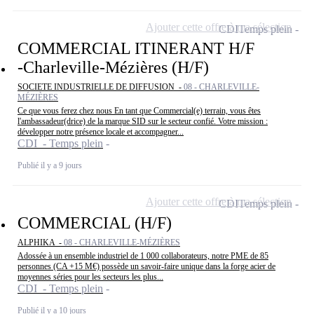
Ajouter cette offre à ma sélection
CDI
Temps plein
COMMERCIAL ITINERANT H/F
-Charleville-Mézières (H/F)
SOCIETE INDUSTRIELLE DE DIFFUSION -
08 - CHARLEVILLE-
MÉZIÈRES
Ce que vous ferez chez nous En tant que Commercial(e) terrain, vous êtes
l'ambassadeur(drice) de la marque SID sur le secteur confié. Votre mission :
développer notre présence locale et accompagner...
CDI - Temps plein
Publié il y a 9 jours
Ajouter cette offre à ma sélection
CDI
Temps plein
COMMERCIAL (H/F)
ALPHIKA -
08 - CHARLEVILLE-MÉZIÈRES
Adossée à un ensemble industriel de 1 000 collaborateurs, notre PME de 85
personnes (CA +15 M€) possède un savoir-faire unique dans la forge acier de
moyennes séries pour les secteurs les plus...
CDI - Temps plein
Publié il y a 10 jours