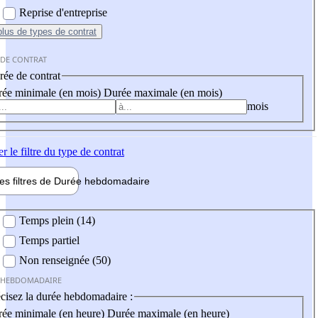
Reprise d'entreprise
plus
de types de contrat
 DE CONTRAT
ée de contrat
ée minimale (en mois)
Durée maximale (en mois)
mois
er
le filtre du type de contrat
les filtres de
Durée hebdo
madaire
 hebdomadaire
Temps plein (14)
Temps partiel
Non renseignée (50)
 HEBDOMADAIRE
cisez la durée hebdomadaire :
ée minimale (en heure)
Durée maximale (en heure)