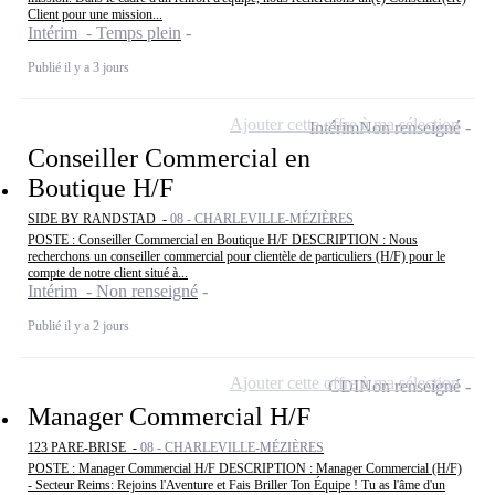
Client pour une mission...
Intérim - Temps plein
Publié il y a 3 jours
Ajouter cette offre à ma sélection
Intérim
Non renseigné
Conseiller Commercial en
Boutique H/F
SIDE BY RANDSTAD -
08 - CHARLEVILLE-MÉZIÈRES
POSTE : Conseiller Commercial en Boutique H/F DESCRIPTION : Nous
recherchons un conseiller commercial pour clientèle de particuliers (H/F) pour le
compte de notre client situé à...
Intérim - Non renseigné
Publié il y a 2 jours
Ajouter cette offre à ma sélection
CDI
Non renseigné
Manager Commercial H/F
123 PARE-BRISE -
08 - CHARLEVILLE-MÉZIÈRES
POSTE : Manager Commercial H/F DESCRIPTION : Manager Commercial (H/F)
- Secteur Reims: Rejoins l'Aventure et Fais Briller Ton Équipe ! Tu as l'âme d'un