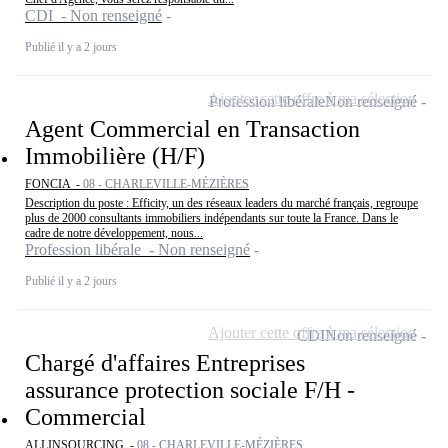
CDI - Non renseigné
Publié il y a 2 jours
Ajouter cette offre à ma sélection
Profession libérale
Non renseigné
Agent Commercial en Transaction
Immobilière (H/F)
FONCIA -
08 - CHARLEVILLE-MÉZIÈRES
Description du poste : Efficity, un des réseaux leaders du marché français, regroupe
plus de 2000 consultants immobiliers indépendants sur toute la France. Dans le
cadre de notre développement, nous...
Profession libérale - Non renseigné
Publié il y a 2 jours
Ajouter cette offre à ma sélection
CDI
Non renseigné
Chargé d'affaires Entreprises
assurance protection sociale F/H -
Commercial
ALLINSOURCING -
08 - CHARLEVILLE-MÉZIÈRES