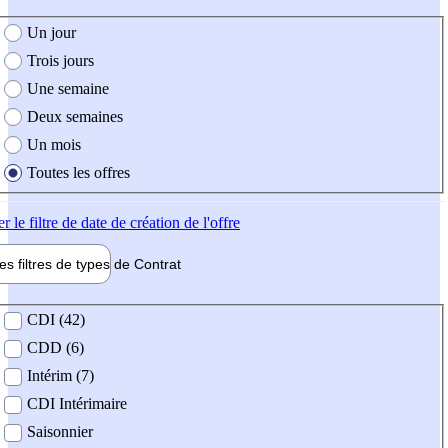
e création de l'offre
Un jour
Trois jours
Une semaine
Deux semaines
Un mois
Toutes les offres
er
le filtre de date de création de l'offre
les filtres de types de
Contrat
de contrat
CDI (42)
CDD (6)
Intérim (7)
CDI Intérimaire
Saisonnier