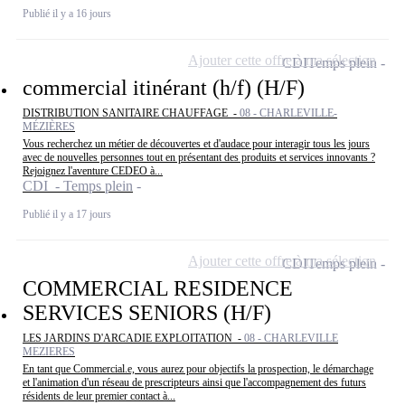
Publié il y a 16 jours
Ajouter cette offre à ma sélection
CDI
Temps plein
commercial itinérant (h/f) (H/F)
DISTRIBUTION SANITAIRE CHAUFFAGE -
08 - CHARLEVILLE-
MÉZIÈRES
Vous recherchez un métier de découvertes et d'audace pour interagir tous les jours
avec de nouvelles personnes tout en présentant des produits et services innovants ?
Rejoignez l'aventure CEDEO à...
CDI - Temps plein
Publié il y a 17 jours
Ajouter cette offre à ma sélection
CDI
Temps plein
COMMERCIAL RESIDENCE
SERVICES SENIORS (H/F)
LES JARDINS D'ARCADIE EXPLOITATION -
08 - CHARLEVILLE
MEZIERES
En tant que Commercial.e, vous aurez pour objectifs la prospection, le démarchage
et l'animation d'un réseau de prescripteurs ainsi que l'accompagnement des futurs
résidents de leur premier contact à...