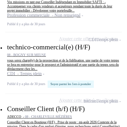
Vos missions en tant que Conseiller Indépendant en Immobilier SAFTI : -
Accompagner vos clients vendeurs et acquéreurs pendant toute la durée de leur
projet immobilier - Développer votre portefeuille...
Profession commerciale - Non renseigné
Publié il y a plus de 30 jours
Ajouter cette offre à ma sélection
CDI
Temps plein
technico-commercial(e) (H/F)
08 - BOGNY SUR MEUSE
vous serez chargé(e) de la prospection et de la fidélisation. une partie de votre temps
se fera en entreprise pour le prospect et l'administratif et une partie du temps sera du
déplacement chez les...
CDI - Temps plein
Publié il y a plus de 30 jours
Soyez parmi les 1ers à postuler
Ajouter cette offre à ma sélection
Intérim
Temps plein
Conseiller Client (h/f) (H/F)
ADECCO -
08 - CHARLEVILLE-MÉZIÈRES
Conseiller Client en Boutique (H/F) . Prise de poste : mi-août 2026 Contexte de la
mission. Dans le cadre d'un renfort d'équipe, nous recherchons un(e) Conseiller(ère)