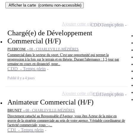
Afficher la carte
(contenu non-accessible)
Ajouter cette offre à ma sélection
CDD
Temps plein
Chargé(e) de Développement
Commercial (H/F)
PLEBICOM -
08 - CHARLEVILLE-MÉZIÈRES
Commercial dans le secteur du sport. C'est une opportunité qui permet la
progression à la fois sur le terrain et en théorie. Durant l'alternance : 1,5 jour par
semaine en cours en distanciel, pour...
CDD - Temps plein
Publié il y a 4 jours
Ajouter cette offre à ma sélection
CDI
Temps plein
Animateur Commercial (H/F)
BRUNET -
08 - CHARLEVILLE-MÉZIÈRES
Directement rattaché au Responsable d'Agence, vous êtes Acteur de la mise en
œuvre de la stratégie commerciale au sein de votre agence. Véritable coordinateur de
l'activité commerciale, vous : -...
CDI - Temps plein