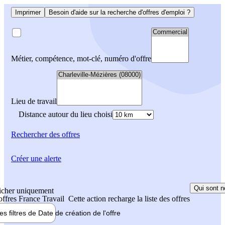
Imprimer
Besoin d'aide sur la recherche d'offres d'emploi ?
Métier, compétence, mot-clé, numéro d'offre
Lieu de travail
Distance autour du lieu choisi
Rechercher
des offres
Créer une alerte
Qui sont n
icher uniquement
 offres France Travail
Cette action recharge la liste des offres
les filtres de
Date de création
de l'offre