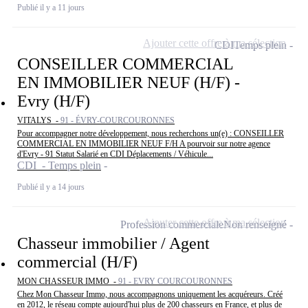
Publié il y a 11 jours
Ajouter cette offre à ma sélection
CDI
Temps plein
CONSEILLER COMMERCIAL
EN IMMOBILIER NEUF (H/F) -
Evry (H/F)
VITALYS -
91 - ÉVRY-COURCOURONNES
Pour accompagner notre développement, nous recherchons un(e) : CONSEILLER
COMMERCIAL EN IMMOBILIER NEUF F/H A pourvoir sur notre agence
d'Evry - 91 Statut Salarié en CDI Déplacements / Véhicule...
CDI - Temps plein
Publié il y a 14 jours
Ajouter cette offre à ma sélection
Profession commerciale
Non renseigné
Chasseur immobilier / Agent
commercial (H/F)
MON CHASSEUR IMMO -
91 - EVRY COURCOURONNES
Chez Mon Chasseur Immo, nous accompagnons uniquement les acquéreurs. Créé
en 2012, le réseau compte aujourd'hui plus de 200 chasseurs en France, et plus de