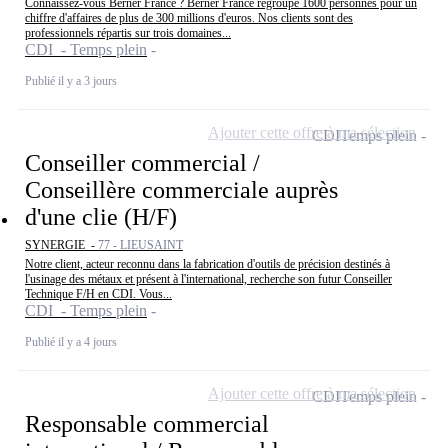
Connaissez-vous Berner France ? Berner France regroupe 1600 personnes pour un
chiffre d'affaires de plus de 300 millions d'euros. Nos clients sont des
professionnels répartis sur trois domaines...
CDI - Temps plein
Publié il y a 3 jours
Ajouter cette offre à ma sélection
CDI
Temps plein
Conseiller commercial /
Conseillère commerciale auprès
d'une clie (H/F)
SYNERGIE -
77 - LIEUSAINT
Notre client, acteur reconnu dans la fabrication d'outils de précision destinés à
l'usinage des métaux et présent à l'international, recherche son futur Conseiller
Technique F/H en CDI. Vous...
CDI - Temps plein
Publié il y a 4 jours
Ajouter cette offre à ma sélection
CDI
Temps plein
Responsable commercial