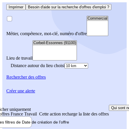
Imprimer
Besoin d'aide sur la recherche d'offres d'emploi ?
Métier, compétence, mot-clé, numéro d'offre
Lieu de travail
Distance autour du lieu choisi
Rechercher
des offres
Créer une alerte
Qui sont n
icher uniquement
 offres France Travail
Cette action recharge la liste des offres
les filtres de
Date de création
de l'offre