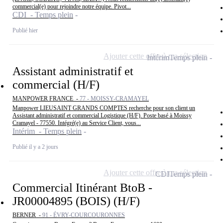
commercial(e) pour rejoindre notre équipe. Pivot...
CDI - Temps plein
Publié hier
Ajouter cette offre à ma sélection
Intérim
Temps plein
Assistant administratif et
commercial (H/F)
MANPOWER FRANCE -
77 - MOISSY-CRAMAYEL
Manpower LIEUSAINT GRANDS COMPTES recherche pour son client un
Assistant administratif et commercial Logistique (H/F). Poste basé à Moissy
Cramayel - 77550. Intégré(e) au Service Client, vous...
Intérim - Temps plein
Publié il y a 2 jours
Ajouter cette offre à ma sélection
CDI
Temps plein
Commercial Itinérant BtoB -
JR00004895 (BOIS) (H/F)
BERNER -
91 - ÉVRY-COURCOURONNES