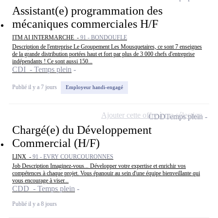
Assistant(e) programmation des
mécaniques commerciales H/F
ITM AI INTERMARCHE -
91 - BONDOUFLE
Description de l'entreprise Le Groupement Les Mousquetaires, ce sont 7 enseignes
de la grande distribution portées haut et fort par plus de 3 000 chefs d'entreprise
indépendants ! Ce sont aussi 150...
CDI - Temps plein
Publié il y a 7 jours
Employeur handi-engagé
Ajouter cette offre à ma sélection
CDD
Temps plein
Chargé(e) du Développement
Commercial (H/F)
LINX -
91 - EVRY COURCOURONNES
Job Description Imaginez-vous... Développer votre expertise et enrichir vos
compétences à chaque projet. Vous épanouir au sein d'une équipe bienveillante qui
vous encourage à viser...
CDD - Temps plein
Publié il y a 8 jours