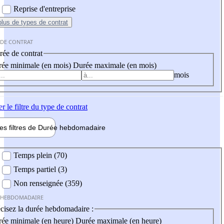
Reprise d'entreprise
plus
de types de contrat
 DE CONTRAT
ée de contrat
ée minimale (en mois)
Durée maximale (en mois)
mois
er
le filtre du type de contrat
les filtres de
Durée hebdo
madaire
 hebdomadaire
Temps plein (70)
Temps partiel (3)
Non renseignée (359)
 HEBDOMADAIRE
cisez la durée hebdomadaire :
ée minimale (en heure)
Durée maximale (en heure)