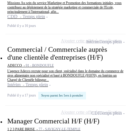
Missions Au sein du service Marketing et Promotion des formations initiales, vous
contribuez au déploiement de la stratégie marketing et commerciale de l'Ecole,
principalement à l'international, afin...
CDD - Temps plein
Publié il y a 16 jours
Ajouter cette offre à ma sélection
Intérim
Temps plein
Commercial / Commerciale auprès
d'une clientèle d'entreprises (H/F)
ADECCO -
91 - BONDOUFLE
L'agence Adecco recrute pour son client, spécialisé dans le domaine du commerce de
gros alimentaire non spécialisé et basé à BONDOUFLE (91070), en Intérim un
Chargé de Clientèle bilingue...
Intérim - Temps plein
Publié il y a 17 jours
Soyez parmi les 1ers à postuler
Ajouter cette offre à ma sélection
CDI
Temps plein
Manager Commercial H/F (H/F)
1 2 3 PARE BRISE -
77 - SAVIGNY-LE-TEMPLE