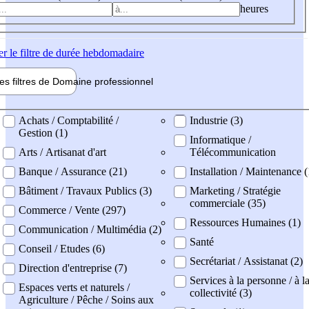
heures
er
le filtre de durée hebdomadaire
les filtres de
Domaine pro
fessionnel
ne professionel
Achats / Comptabilité /
Industrie (3)
Gestion (1)
Informatique /
Arts / Artisanat d'art
Télécommunication
Banque / Assurance (21)
Installation / Maintenance (
Bâtiment / Travaux Publics (3)
Marketing / Stratégie
commerciale (35)
Commerce / Vente (297)
Ressources Humaines (1)
Communication / Multimédia (2)
Santé
Conseil / Etudes (6)
Secrétariat / Assistanat (2)
Direction d'entreprise (7)
Services à la personne / à l
Espaces verts et naturels /
collectivité (3)
Agriculture / Pêche / Soins aux