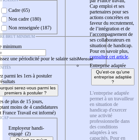
IFICATION
par France travail,
Cap emploi et ses
Cadre (65)
partenaires pour ses
actions concrètes en
Non cadre (180)
faveur du recrutement,
Non renseignée (187)
de l’intégration et de
l’accompagnement de
IRE BRUT MINIMUM
ses collaborateurs en
situation de handicap.
re minimum
Pour en savoir plus,
consultez cet article
.
ssez une périodicité pour le salaire saisi
Entreprise adaptée
NITÉS
Qu'est-ce qu'une
z parmi les 1ers à postuler
entreprise adaptée
résultats
?
urquoi serez-vous parmi les
L'entreprise adaptée
premiers à postuler ?
permet à un travailleur
es de plus de 15 jours,
en situation de
tant moins de 4 candidatures
handicap d'exercer
t France Travail est informé)
une activité
ICAP
professionnelle dans
des conditions
Employeur handi-
adaptées à ses
engagé (2)
capacités. Pour en
Qu'est-ce qu'un