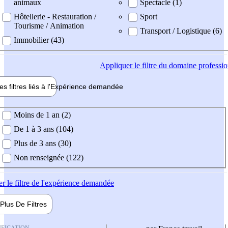
animaux
Spectacle (1)
Hôtellerie - Restauration /
Sport
Tourisme / Animation
Transport / Logistique (6)
Immobilier (43)
Appliquer
le filtre du domaine professi
es filtres liés à l'
Expérience
demandée
ience demandée
Moins de 1 an (2)
De 1 à 3 ans (104)
Plus de 3 ans (30)
Non renseignée (122)
er
le filtre de l'expérience demandée
Plus De
Filtres