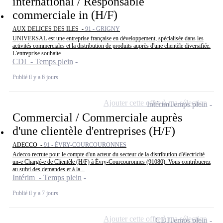
international / Responsable
commerciale in (H/F)
AUX DELICES DES ILES -
91 - GRIGNY
UNIVERSAL est une entreprise française en développement, spécialisée dans les
activités commerciales et la distribution de produits auprès d'une clientèle diversifiée.
L'entreprise souhaite...
CDI - Temps plein
Publié il y a 6 jours
Ajouter cette offre à ma sélection
Intérim
Temps plein
Commercial / Commerciale auprès
d'une clientèle d'entreprises (H/F)
ADECCO -
91 - ÉVRY-COURCOURONNES
Adecco recrute pour le compte d'un acteur du secteur de la distribution d'électricité
un-e Chargé-e de Clientèle (H/F) à Évry-Courcouronnes (91080). Vous contribuerez
au suivi des demandes et à la...
Intérim - Temps plein
Publié il y a 7 jours
Ajouter cette offre à ma sélection
CDI
Temps plein