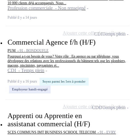
10 000 clients déjà accompagnés. Nous...
Profession commerciale - Non renseigné
Publié il y a 14 jours
Ajouter cette offre à ma sélection
CDI
Temps plein
Commercial Agence f/h (H/F)
PUM -
91 - BONDOUFLE
Pourquoi a-t-on besoin de vous? Votre rôle : En agence ou par téléphone, vous
développez des relations avec les professionnels du bâtiment tels que les plombiers,
maçons, piscinistes, paysagistes et...
CDI - Temps plein
Publié il y a 16 jours
Soyez parmi les 1ers à postuler
Employeur handi-engagé
Ajouter cette offre à ma sélection
CDD
Temps plein
Apprenti ou Apprentie en
assistanat commercial (H/F)
SCES COMMUNS IMT BUSINESS SCHOOL TELECOM -
91 - EVRY