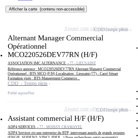
Afficher la carte
(contenu non-accessible)
Ajouter cette offre à ma sélection
CDD
Temps plein
Alternant Manager Commercial
Opérationnel
MCO220526DEV77RN (H/F)
ASSOCIATION IMC ALTERNANCE -
77 - LIEUSAINT
Référence annonce : MCO220526DEV77RN Alternant Manager Commercial
Opérationnel - BTS MCO (F/H) Localisation : Lieusaint (77) - Carré Sénart
Formation visée : BTS Management Commerce...
CDD - Temps plein
Publié aujourd'hui
Ajouter cette offre à ma sélection
CDI
Temps plein
Assistant commercial H/F (H/F)
ADP4 SERVICES -
77 - MOISSY CRAMAYEL
ADP4 Services est une entreprise du BTP, intervenant auprès de grands groupes
(ENGIE, SODEXO, VINCI, IDEX...) Nous recherchons un(e) assistant(e)