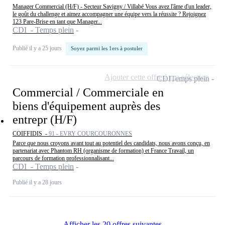
Manager Commercial (H/F) - Secteur Savigny / Villabé Vous avez l'âme d'un leader,
le goût du challenge et aimez accompagner une équipe vers la réussite ? Rejoignez
123 Pare-Brise en tant que Manager...
CDI - Temps plein
Publié il y a 25 jours
Soyez parmi les 1ers à postuler
Ajouter cette offre à ma sélection
CDI
Temps plein
Commercial / Commerciale en
biens d'équipement auprès des
entrepr (H/F)
COIFFIDIS -
91 - EVRY COURCOURONNES
Parce que nous croyons avant tout au potentiel des candidats, nous avons conçu, en
partenariat avec Phantom RH (organisme de formation) et France Travail, un
parcours de formation professionnalisant...
CDI - Temps plein
Publié il y a 28 jours
Afficher les 20 offres suivantes