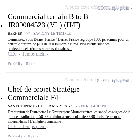
Ajouter cette offre à ma sélection
CDI
Temps plein
Commercial terrain B to B -
JR00004523 (VL) (H/F)
BERNER -
77 - SAVIGNY-LE-TEMPLE
Connaissez-vous Berner France ? Berner France regroupe 1600 personnes pour un
chiffre d'affaires de plus de 300 millions d'euros. Nos clients sont des
professionnels répartis sur trois domaines...
CDI - Temps plein
Publié il y a 8 jours
Ajouter cette offre à ma sélection
CDI
Temps plein
Chef de projet Stratégie
Commerciale F/H
SAS EQUIPEMENT DE LA MAISON -
91 - VERT-LE-GRAND
Description de l'entreprise Le Groupement Mousquetaires, ce sont 8 enseignes de la
grande distribution, 150 000 collaborateurs et plus de 3 000 chefs d'entreprise
indépendants ! L'ambition commune...
CDI - Temps plein
Publié il y a 10 jours