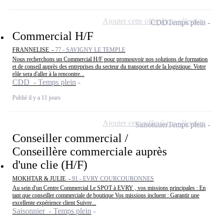
Ajouter cette offre à ma sélection
CDD
Temps plein
Commercial H/F
FRANNELISE -
77 - SAVIGNY LE TEMPLE
Nous recherchons un Commercial H/F pour promouvoir nos solutions de formation
et de conseil auprès des entreprises du secteur du transport et de la logistique. Votre
rôle sera d'aller à la rencontre...
CDD - Temps plein
Publié il y a 11 jours
Ajouter cette offre à ma sélection
Saisonnier
Temps plein
Conseiller commercial /
Conseillère commerciale auprès
d'une clie (H/F)
MOKHTAR & JULIE -
91 - EVRY COURCOURONNES
Au sein d'un Centre Commercial Le SPOT à EVRY , vos missions principales : En
tant que conseiller commerciale de boutique Vos missions incluent : Garantir une
excellente expérience client Suivre...
Saisonnier - Temps plein