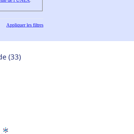
 site de l’UNEA
.
Appliquer
les filtres
e (33)