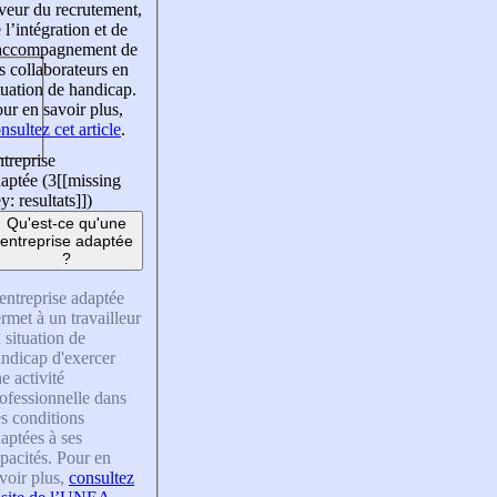
veur du recrutement,
 l’intégration et de
’accompagnement de
s collaborateurs en
tuation de handicap.
ur en savoir plus,
nsultez cet article
.
treprise
aptée (3
[[missing
y: resultats]]
)
Qu'est-ce qu'une
entreprise adaptée
?
entreprise adaptée
rmet à un travailleur
 situation de
ndicap d'exercer
e activité
ofessionnelle dans
s conditions
aptées à ses
pacités. Pour en
voir plus,
consultez