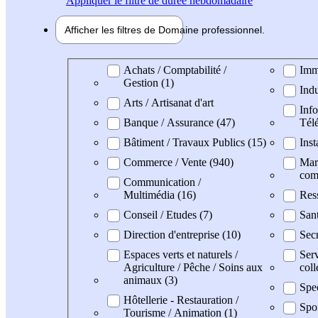
Appliquer
le filtre de durée hebdomadaire
Afficher les filtres de
Domaine pro
fessionnel
Domaine professionel
Achats / Comptabilité /
Imm
Gestion (1)
Indu
Arts / Artisanat d'art
Info
Banque / Assurance (47)
Tél
Bâtiment / Travaux Publics (15)
Inst
Commerce / Vente (940)
Mark
com
Communication /
Multimédia (16)
Res
Conseil / Etudes (7)
Sant
Direction d'entreprise (10)
Secr
Espaces verts et naturels /
Serv
Agriculture / Pêche / Soins aux
coll
animaux (3)
Spec
Hôtellerie - Restauration /
Spo
Tourisme / Animation (1)