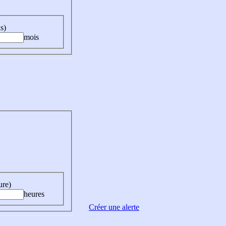
s)
mois
ure)
heures
Créer une alerte