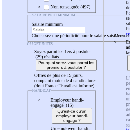
fa
Non renseignée (497)
de
l
SALAIRE BRUT MINIMUM
se
si
Salaire minimum
Po
co
Choisissez une périodicité pour le salaire saisi
En
OPPORTUNITÉS
ad
Soyez parmi les 1ers à postuler
ke
(29)
résultats
Pourquoi serez-vous parmi les
premiers à postuler ?
Offres de plus de 15 jours,
L'
comptant moins de 4 candidatures
pe
(dont France Travail est informé)
en
HANDICAP
ha
un
Employeur handi-
pr
engagé (15)
de
Qu'est-ce qu'un
ad
employeur handi-
ca
engagé ?
sa
Un employeur handi-